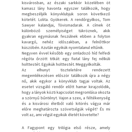
kisvárosban, az északi sarkkör közelében öt
kamasz lány havonta egyszer találkozik, hogy
megbeszéljék könyvklubjuk soron következő
kötetét. Lolita. Gyökerek. A rendőrgyilkos, Tom
Sawyer kalandjai, Tövismadarak. A címek öt
különböző személyiséget tükröznek, akik
gyakran egymásnak feszülnek ebben a folyton
kavargó, nehéz időszakban, a felnőttkor
küszöbén. Azután egyikük nyomtalanul eltűnik.
Negyven évvel később egy omladozó híd felfedi
régóta őrzött titkát: egy fiatal lány fej nélküli
holttestét. Egyikük holttestét. Meggyilkolták.
Az elhunyt tiszteletére rendezett
megemlékezésen először találkozik újra a négy
nő, akik egykor a könyvklub tagjai voltak. Az
esetet vizsgáló rendőr előtt hamar kirajzolódik,
hogy a lányok közti kapcsolat megromlása okozta
a szörnyű bűntényt. Vajon a szex, a féltékenység
és a kisvárosi életből való kitörés vágya már
előre meghatározta szövetségük végét? És mi
volt az, ami végül egyikük életét követelte?
A Fagypont egy trilógia első része, amely