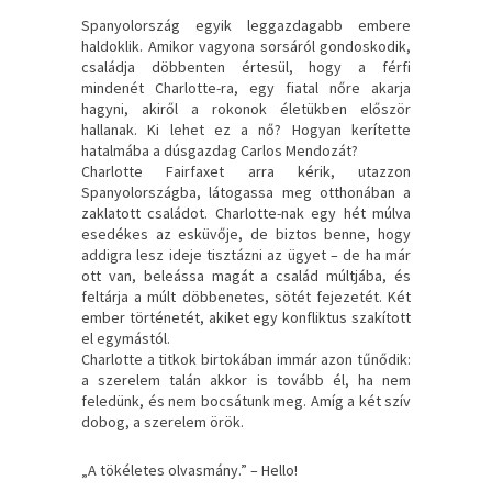
Spanyolország egyik leggazdagabb embere
haldoklik. Amikor vagyona sorsáról gondoskodik,
családja döbbenten értesül, hogy a férfi
mindenét Charlotte-ra, egy fiatal nőre akarja
hagyni, akiről a rokonok életükben először
hallanak. Ki lehet ez a nő? Hogyan kerítette
hatalmába a dúsgazdag Carlos Mendozát?
Charlotte Fairfaxet arra kérik, utazzon
Spanyolországba, látogassa meg otthonában a
zaklatott családot. Charlotte-nak egy hét múlva
esedékes az esküvője, de biztos benne, hogy
addigra lesz ideje tisztázni az ügyet – de ha már
ott van, beleássa magát a család múltjába, és
feltárja a múlt döbbenetes, sötét fejezetét. Két
ember történetét, akiket egy konfliktus szakított
el egymástól.
Charlotte a titkok birtokában immár azon tűnődik:
a szerelem talán akkor is tovább él, ha nem
feledünk, és nem bocsátunk meg. Amíg a két szív
dobog, a szerelem örök.
„A tökéletes olvasmány.” – Hello!