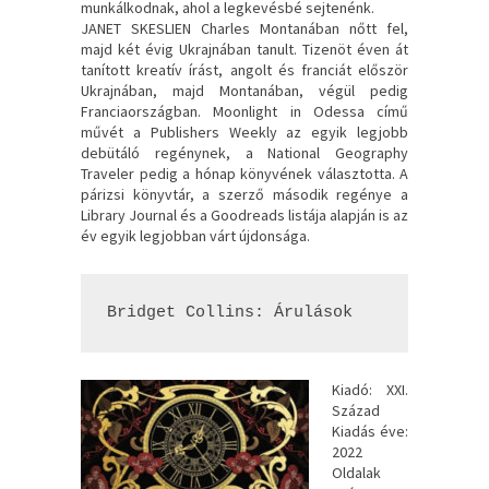
munkálkodnak, ahol a legkevésbé sejtenénk.
JANET SKESLIEN Charles Montanában nőtt fel,
majd két évig Ukrajnában tanult. Tizenöt éven át
tanított kreatív írást, angolt és franciát először
Ukrajnában, majd Montanában, végül pedig
Franciaországban. Moonlight in Odessa című
művét a Publishers Weekly az egyik legjobb
debütáló regénynek, a National Geography
Traveler pedig a hónap könyvének választotta. A
párizsi könyvtár, a szerző második regénye a
Library Journal és a Goodreads listája alapján is az
év egyik legjobban várt újdonsága.
Bridget Collins: Árulások
Kiadó: XXI.
Század
Kiadás éve:
2022
Oldalak