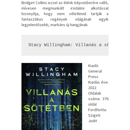
Bridget Collins ezzel az élénk képzelőerőre valló,
mívesen megmunkált irodalmi alkotással
bizonyítja, hogy nem véletlenül tartják a
fantasztikus regények világának egyik
legjelentősebb, markáns új hangjának.
Stacy Willingham: Villanás ​a sötétben
Kiadó:
General
Press
Kiadás éve:
2022
Oldalak
száma: 376
oldal
Fordította:
Szigeti
Judit