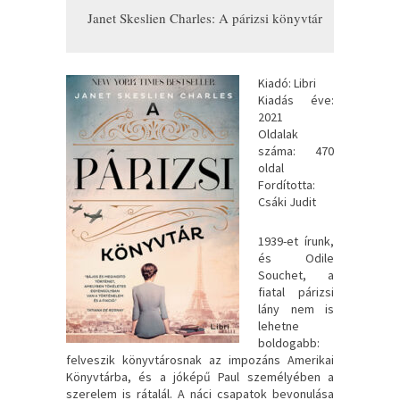
Janet Skeslien Charles: A ​párizsi könyvtár
Kiadó: Libri
Kiadás éve:
2021
Oldalak
száma: 470
oldal
Fordította:
Csáki Judit
1939-et ​írunk,
és Odile
Souchet, a
fiatal párizsi
lány nem is
lehetne
boldogabb:
felveszik könyvtárosnak az impozáns Amerikai
Könyvtárba, és a jóképű Paul személyében a
szerelem is rátalál. A náci csapatok bevonulása