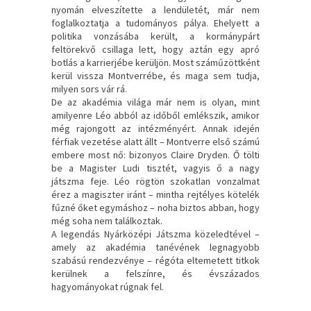
nyomán elveszítette a lendületét, már nem
foglalkoztatja a tudományos pálya. Ehelyett a
politika vonzásába került, a kormánypárt
feltörekvő csillaga lett, hogy aztán egy apró
botlás a karrierjébe kerüljön. Most száműzöttként
kerül vissza Montverrébe, és maga sem tudja,
milyen sors vár rá.
De az akadémia világa már nem is olyan, mint
amilyenre Léo abból az időből emlékszik, amikor
még rajongott az intézményért. Annak idején
férfiak vezetése alatt állt – Montverre első számú
embere most nő: bizonyos Claire Dryden. Ő tölti
be a Magister Ludi tisztét, vagyis ő a nagy
játszma feje. Léo rögtön szokatlan vonzalmat
érez a magiszter iránt – mintha rejtélyes kötelék
fűzné őket egymáshoz – noha biztos abban, hogy
még soha nem találkoztak.
A legendás Nyárközépi Játszma közeledtével –
amely az akadémia tanévének legnagyobb
szabású rendezvénye – régóta eltemetett titkok
kerülnek a felszínre, és évszázados
hagyományokat rúgnak fel.