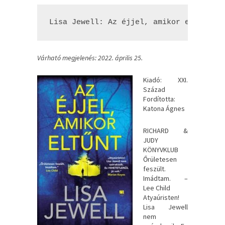
Lisa Jewell: Az ​éjjel, amikor eltűnt
Várható megjelenés: 2022. április 25.
Kiadó: XXI.
Század
Fordította:
Katona Ágnes
RICHARD ​&
JUDY
KÖNYVKLUB
Őrületesen
feszült.
Imádtam. –
Lee Child
Atyaúristen!
Lisa Jewell
nem