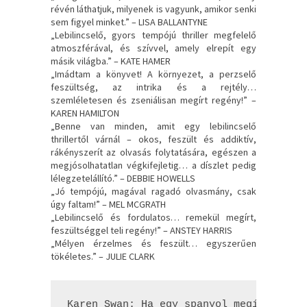
révén láthatjuk, milyenek is vagyunk, amikor senki
sem figyel minket.” – LISA BALLANTYNE
„Lebilincselő, gyors tempójú thriller megfelelő
atmoszférával, és szívvel, amely elrepít egy
másik világba.” – KATE HAMER
„Imádtam a könyvet! A környezet, a perzselő
feszültség, az intrika és a rejtély…
szemléletesen és zseniálisan megírt regény!” –
KAREN HAMILTON
„Benne van minden, amit egy lebilincselő
thrillertől várnál – okos, feszült és addiktív,
rákényszerít az olvasás folytatására, egészen a
megjósolhatatlan végkifejletig… a díszlet pedig
lélegzetelállító.” – DEBBIE HOWELLS
„Jó tempójú, magával ragadó olvasmány, csak
úgy faltam!” – MEL MCGRATH
„Lebilincselő és fordulatos… remekül megírt,
feszültséggel teli regény!” – ANSTEY HARRIS
„Mélyen érzelmes és feszült… egyszerűen
tökéletes.” – JULIE CLARK
Karen Swan: Ha ​egy spanyol megígéri