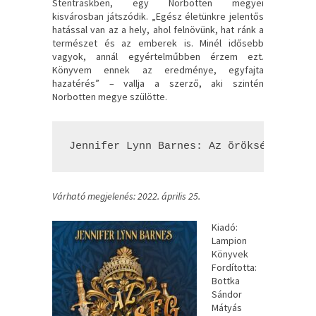
Stenträskben, egy Norbotten megyei
kisvárosban játszódik. „Egész életünkre jelentős
hatással van az a hely, ahol felnövünk, hat ránk a
természet és az emberek is. Minél idősebb
vagyok, annál egyértelműbben érzem ezt.
Könyvem ennek az eredménye, egyfajta
hazatérés” – vallja a szerző, aki szintén
Norbotten megye szülötte.
Jennifer Lynn Barnes: Az ​örökség ára (
Várható megjelenés: 2022. április 25.
Kiadó:
Lampion
Könyvek
Fordította:
Bottka
Sándor
Mátyás