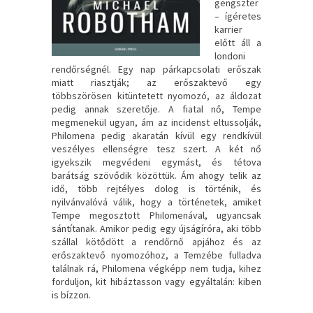
gengszter
– ígéretes
karrier
előtt áll a
londoni
rendőrségnél. Egy nap párkapcsolati erőszak
miatt riasztják; az erőszaktevő egy
többszörösen kitüntetett nyomozó, az áldozat
pedig annak szeretője. A fiatal nő, Tempe
megmenekül ugyan, ám az incidenst eltussolják,
Philomena pedig akaratán kívül egy rendkívül
veszélyes ellenségre tesz szert. A két nő
igyekszik megvédeni egymást, és tétova
barátság szövődik közöttük. Ám ahogy telik az
idő, több rejtélyes dolog is történik, és
nyilvánvalóvá válik, hogy a történetek, amiket
Tempe megosztott Philomenával, ugyancsak
sántítanak. Amikor pedig egy újságíróra, aki több
szállal kötődött a rendőrnő apjához és az
erőszaktevő nyomozóhoz, a Temzébe fulladva
találnak rá, Philomena végképp nem tudja, kihez
forduljon, kit hibáztasson vagy egyáltalán: kiben
is bízzon.