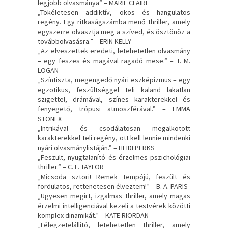
legjobb olvasmánya” – MARIE CLAIRE
„Tökéletesen addiktív, okos és hangulatos
regény. Egy ritkaságszámba menő thriller, amely
egyszerre olvasztja meg a szíved, és ösztönöz a
továbbolvasásra.” – ERIN KELLY
„Az elveszettek eredeti, letehetetlen olvasmány
– egy feszes és magával ragadó mese.” – T. M.
LOGAN
„Színtiszta, megengedő nyári eszképizmus – egy
egzotikus, feszültséggel teli kaland lakatlan
szigettel, drámával, színes karakterekkel és
fenyegető, trópusi atmoszférával.” – EMMA
STONEX
„Intrikával és csodálatosan megalkotott
karakterekkel teli regény, ott kell lennie mindenki
nyári olvasmánylistáján.” – HEIDI PERKS
„Feszült, nyugtalanító és érzelmes pszichológiai
thriller.” – C. L. TAYLOR
„Micsoda sztori! Remek tempójú, feszült és
fordulatos, rettenetesen élveztem!” – B. A. PARIS
„Ügyesen megírt, izgalmas thriller, amely magas
érzelmi intelligenciával kezeli a testvérek közötti
komplex dinamikát.” – KATE RIORDAN
„Lélegzetelállító, letehetetlen thriller, amely