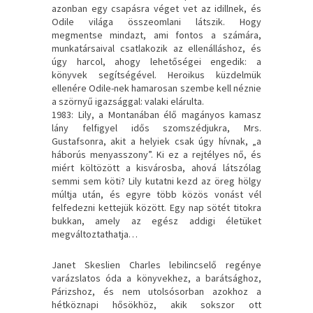
azonban egy csapásra véget vet az idillnek, és
Odile világa összeomlani látszik. Hogy
megmentse mindazt, ami fontos a számára,
munkatársaival csatlakozik az ellenálláshoz, és
úgy harcol, ahogy lehetőségei engedik: a
könyvek segítségével. Heroikus küzdelmük
ellenére Odile-nek hamarosan szembe kell néznie
a szörnyű igazsággal: valaki elárulta.
1983: Lily, a Montanában élő magányos kamasz
lány felfigyel idős szomszédjukra, Mrs.
Gustafsonra, akit a helyiek csak úgy hívnak, „a
háborús menyasszony”. Ki ez a rejtélyes nő, és
miért költözött a kisvárosba, ahová látszólag
semmi sem köti? Lily kutatni kezd az öreg hölgy
múltja után, és egyre több közös vonást vél
felfedezni kettejük között. Egy nap sötét titokra
bukkan, amely az egész addigi életüket
megváltoztathatja…
Janet Skeslien Charles lebilincselő regénye
varázslatos óda a könyvekhez, a barátsághoz,
Párizshoz, és nem utolsósorban azokhoz a
hétköznapi hősökhöz, akik sokszor ott