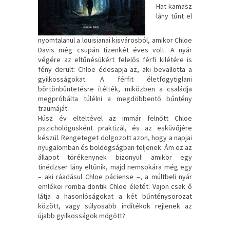
Hat kamasz
lány tűnt el
nyomtalanul a louisianai kisvárosból, amikor Chloe
Davis még csupán tizenkét éves volt. A nyár
végére az eltűnésükért felelős férfi kilétére is
fény derült: Chloe édesapja az, aki bevallotta a
gyilkosságokat. A férfit életfogytiglani
börtönbüntetésre ítélték, miközben a családja
megpróbálta túlélni a megdöbbentő bűntény
traumáját.
Húsz év elteltével az immár felnőtt Chloe
pszichológusként praktizál, és az esküvőjére
készül. Rengeteget dolgozott azon, hogy a napjai
nyugalomban és boldogságban teljenek. Ám ez az
állapot törékenynek bizonyul: amikor egy
tinédzser lány eltűnik, majd nemsokára még egy
– aki ráadásul Chloe páciense –, a múltbeli nyár
emlékei romba döntik Chloe életét. Vajon csak ő
látja a hasonlóságokat a két bűnténysorozat
között, vagy súlyosabb indítékok rejlenek az
újabb gyilkosságok mögött?