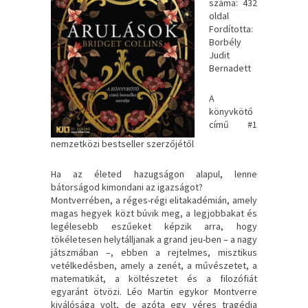
száma: 432
oldal
Fordította:
Borbély
Judit
Bernadett
A ​
könyvkötő
című #1
nemzetközi bestseller szerzőjétől
Ha az életed hazugságon alapul, lenne
bátorságod kimondani az igazságot?
Montverrében, a réges-régi elitakadémián, amely
magas hegyek közt búvik meg, a legjobbakat és
legélesebb eszűeket képzik arra, hogy
tökéletesen helytálljanak a grand jeu-ben – a nagy
játszmában –, ebben a rejtelmes, misztikus
vetélkedésben, amely a zenét, a művészetet, a
matematikát, a költészetet és a filozófiát
egyaránt ötvözi. Léo Martin egykor Montverre
kiválósága volt, de azóta egy véres tragédia