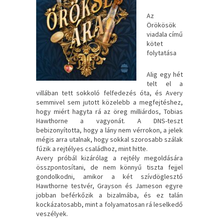
Az
Örökösök
viadala című
kötet
folytatása
Alig egy hét
telt el a
villában tett sokkoló felfedezés óta, és Avery
semmivel sem jutott közelebb a megfejtéshez,
hogy miért hagyta rá az öreg milliárdos, Tobias
Hawthorne a vagyonát. A DNS-teszt
bebizonyította, hogy a lány nem vérrokon, a jelek
mégis arra utalnak, hogy sokkal szorosabb szálak
fűzik a rejtélyes családhoz, mint hitte.
Avery próbál kizárólag a rejtély megoldására
összpontosítani, de nem könnyű tiszta fejjel
gondolkodni, amikor a két szívdöglesztő
Hawthorne testvér, Grayson és Jameson egyre
jobban beférkőzik a bizalmába, és ez talán
kockázatosabb, mint a folyamatosan rá leselkedő
veszélyek.