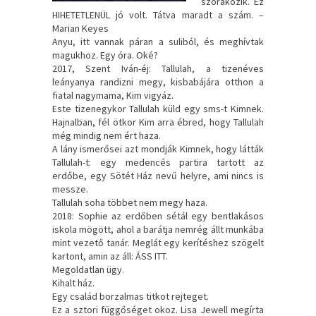
szórakozik. Ez
HIHETETLENÜL jó volt. Tátva maradt a szám. –
Marian Keyes
Anyu, itt vannak páran a suliból, és meghívtak
magukhoz. Egy óra. Oké?
2017, Szent Iván-éj: Tallulah, a tizenéves
leányanya randizni megy, kisbabájára otthon a
fiatal nagymama, Kim vigyáz.
Este tizenegykor Tallulah küld egy sms-t Kimnek.
Hajnalban, fél ötkor Kim arra ébred, hogy Tallulah
még mindig nem ért haza.
A lány ismerősei azt mondják Kimnek, hogy látták
Tallulah-t: egy medencés partira tartott az
erdőbe, egy Sötét Ház nevű helyre, ami nincs is
messze.
Tallulah soha többet nem megy haza.
2018: Sophie az erdőben sétál egy bentlakásos
iskola mögött, ahol a barátja nemrég állt munkába
mint vezető tanár. Meglát egy kerítéshez szögelt
kartont, amin az áll: ÁSS ITT.
Megoldatlan ügy.
Kihalt ház.
Egy család borzalmas titkot rejteget.
Ez a sztori függőséget okoz. Lisa Jewell megírta