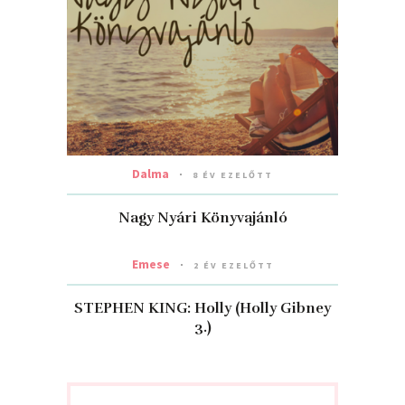
Dalma
8 ÉV EZELŐTT
Nagy Nyári Könyvajánló
Emese
2 ÉV EZELŐTT
STEPHEN KING: Holly (Holly Gibney
3.)