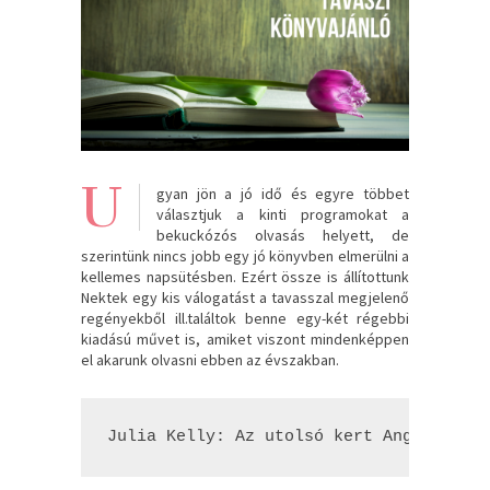
U
gyan jön a jó idő és egyre többet
választjuk a kinti programokat a
bekuckózós olvasás helyett, de
szerintünk nincs jobb egy jó könyvben elmerülni a
kellemes napsütésben. Ezért össze is állítottunk
Nektek egy kis válogatást a tavasszal megjelenő
regényekből ill.találtok benne egy-két régebbi
kiadású művet is, amiket viszont mindenképpen
el akarunk olvasni ebben az évszakban.
Julia Kelly: Az ​utolsó kert Angliában