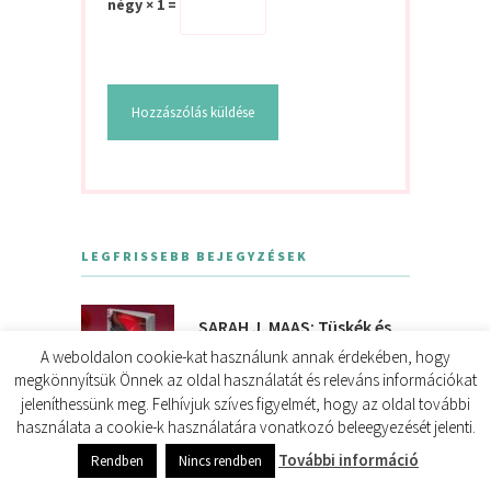
négy × 1 =
LEGFRISSEBB BEJEGYZÉSEK
SARAH J. MAAS: Tüskék és
rózsák udvara (ACOTAR 1.)
A weboldalon cookie-kat használunk annak érdekében, hogy
megkönnyítsük Önnek az oldal használatát és releváns információkat
NINCS HOZZÁSZÓLÁS
jeleníthessünk meg. Felhívjuk szíves figyelmét, hogy az oldal további
használata a cookie-k használatára vonatkozó beleegyezését jelenti.
NICHOLAS SPARKS, M.NIGHT
0
shares
További információ
Rendben
Nincs rendben
SHYAMALAN: Maradj