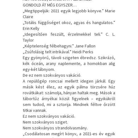
GONDOLD ÁT MÉG EGYSZER…
„Megtippeljük: 2021 egyik legjobb könyve.” Marie
Claire
„Totális függőséget okoz, agyas és hangulatos.”
Erin Kelly
„Idegesítően feszült, érzelmekkel teli.” C. L.
Taylor
„Képtelenség félbehagyni.” Jane Fallon
„Zsúfolásig telt intrikával.” Heidi Perks
Egy gyönyörű, távoli szigeten ébredsz. Szikrázó,
kék óceán, arany naplemente, a homokban alig
egy-két lábnyom.
De ez nem szokványos vakáció.
A repülőgép roncsai mellett idegen járkál. Egy
másik kést élez, az egyik pálma törzsére húz
rovátkákat: számolja, hányan haltak meg. Mások a
tábortűz árnyékai közül figyelnek – egyikükről
sem tudod, mi a sztorija. Mindnek féltve őrzött
titkai vannak.
Ez nem szokványos vakáció.
Nem szokványos sziget.
Nem szokványos strandolvasmány.
„Csodálatosan megírt könyv, a 2021-es év egyik