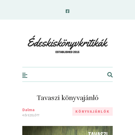
edeskiskonyvkritikak.hu
Tavaszi könyvajánló
Dalma
KÖNYVAJÁNLÓK
4 ÉV EZELŐTT