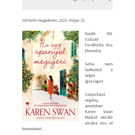
Várható megjelenés: 2022. május 31.
Kiadó: XXI.
Század
Fordította: Ács
Eleonóra
Soha ​nem
tudhatod a
teljes
igazságot.
Sziporkázó
regény,
amelyben
Karen Swan
Madrid vibráló
utcáira visz el
bennünket…