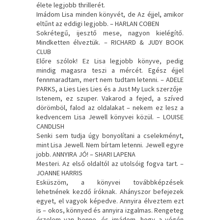
élete legjobb thrillerét.
Imádom Lisa minden könyvét, de Az éjjel, amikor
eltűnt az eddigi legjobb. – HARLAN COBEN
Sokrétegű, ijesztő mese, nagyon kielégítő.
Mindketten élveztük. – RICHARD & JUDY BOOK
CLUB
Előre szólok! Ez Lisa legjobb könyve, pedig
mindig magasra teszi a mércét. Egész éjjel
fennmaradtam, mert nem tudtam letenni. – ADELE
PARKS, a Lies Lies Lies és a Just My Luck szerzője
Istenem, ez szuper. Vakarod a fejed, a szíved
dörömböl, falod az oldalakat – nekem ez lesz a
kedvencem Lisa Jewell könyvei közül. – LOUISE
CANDLISH
Senki sem tudja úgy bonyolítani a cselekményt,
mint Lisa Jewell. Nem bírtam letenni. Jewell egyre
jobb. ANNYIRA JÓ! – SHARI LAPENA
Mesteri. Az első oldaltól az utolsóig fogva tart. –
JOANNE HARRIS
Esküszöm, a könyvei továbbképzések
lehetnének kezdő íróknak. Ahányszor befejezek
egyet, el vagyok képedve. Annyira élveztem ezt
is – okos, könnyed és annyira izgalmas. Rengeteg
érzelem van benne, és imádom, hogy a végén