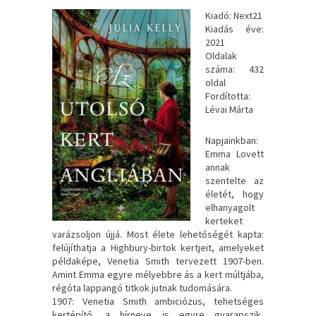
Kiadó: Next21
Kiadás éve:
2021
Oldalak
száma: 432
oldal
Fordította:
Lévai Márta
Napjainkban: ​
Emma Lovett
annak
szentelte az
életét, hogy
elhanyagolt
kerteket
varázsoljon újjá. Most élete lehetőségét kapta:
felújíthatja a Highbury-birtok kertjeit, amelyeket
példaképe, Venetia Smith tervezett 1907-ben.
Amint Emma egyre mélyebbre ás a kert múltjába,
régóta lappangó titkok jutnak tudomására.
1907: Venetia Smith ambiciózus, tehetséges
kertépítő, a hírneve is egyre gyarapszik,