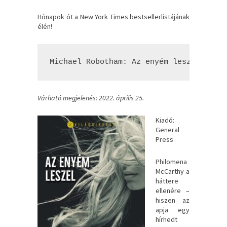
Hónapok ót a New York Times bestsellerlistájának
élén!
Michael Robotham: Az ​enyém leszel
Várható megjelenés: 2022. április 25.
Kiadó:
General
Press
Philomena
McCarthy a
háttere
ellenére –
hiszen az
apja egy
hírhedt