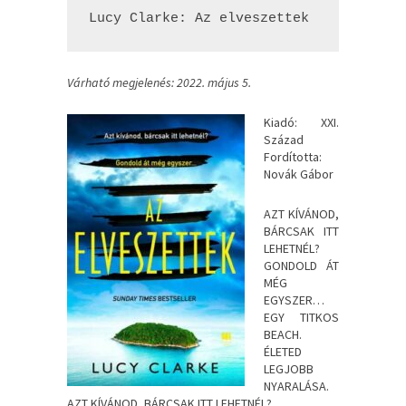
Lucy Clarke: Az ​elveszettek
Várható megjelenés: 2022. május 5.
Kiadó: XXI.
Század
Fordította:
Novák Gábor
AZT ​KÍVÁNOD,
BÁRCSAK ITT
LEHETNÉL?
GONDOLD ÁT
MÉG
EGYSZER…
EGY TITKOS
BEACH.
ÉLETED
LEGJOBB
NYARALÁSA.
AZT KÍVÁNOD, BÁRCSAK ITT LEHETNÉL?