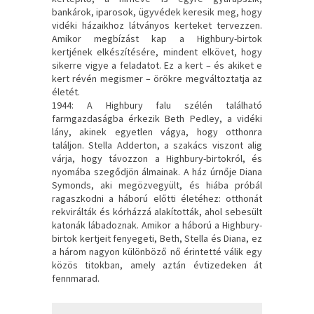
bankárok, iparosok, ügyvédek keresik meg, hogy
vidéki házaikhoz látványos kerteket tervezzen.
Amikor megbízást kap a Highbury-birtok
kertjének elkészítésére, mindent elkövet, hogy
sikerre vigye a feladatot. Ez a kert – és akiket e
kert révén megismer – örökre megváltoztatja az
életét.
1944: A Highbury falu szélén található
farmgazdaságba érkezik Beth Pedley, a vidéki
lány, akinek egyetlen vágya, hogy otthonra
találjon. Stella Adderton, a szakács viszont alig
várja, hogy távozzon a Highbury-birtokról, és
nyomába szegődjön álmainak. A ház úrnője Diana
Symonds, aki megözvegyült, és hiába próbál
ragaszkodni a háború előtti életéhez: otthonát
rekvirálták és kórházzá alakították, ahol sebesült
katonák lábadoznak. Amikor a háború a Highbury-
birtok kertjeit fenyegeti, Beth, Stella és Diana, ez
a három nagyon különböző nő érintetté válik egy
közös titokban, amely aztán évtizedeken át
fennmarad.