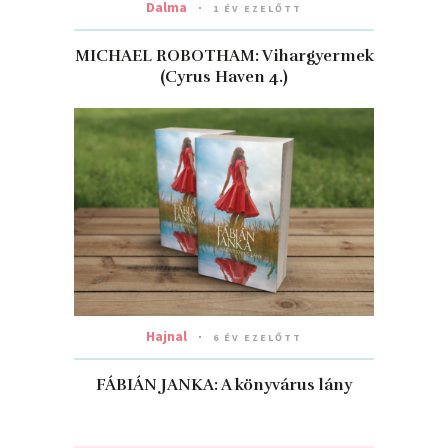
Dalma
1 ÉV EZELŐTT
MICHAEL ROBOTHAM: Vihargyermek
(Cyrus Haven 4.)
Hajnal
6 ÉV EZELŐTT
FÁBIÁN JANKA: A könyvárus lány