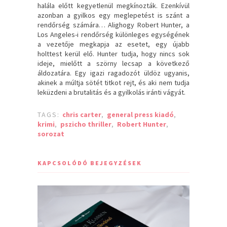
halála előtt kegyetlenül megkínozták. Ezenkívül
azonban a gyilkos egy meglepetést is szánt a
rendőrség számára… Alighogy Robert Hunter, a
Los Angeles-i rendőrség különleges egységének
a vezetője megkapja az esetet, egy újabb
holttest kerül elő. Hunter tudja, hogy nincs sok
ideje, mielőtt a szörny lecsap a következő
áldozatára. Egy igazi ragadozót üldöz ugyanis,
akinek a múltja sötét titkot rejt, és aki nem tudja
leküzdeni a brutalitás és a gyilkolás iránti vágyát.
TAGS:
chris carter
,
general press kiadó
,
krimi
,
pszicho thriller
,
Robert Hunter
,
sorozat
KAPCSOLÓDÓ BEJEGYZÉSEK