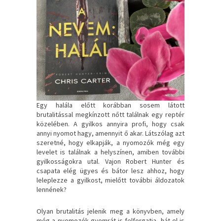
Egy halála előtt korábban sosem látott
brutalitással megkínzott nőtt találnak egy reptér
közelében. A gyilkos annyira profi, hogy csak
annyi nyomot hagy, amennyit ő akar. Látszólag azt
szeretné, hogy elkapják, a nyomozók még egy
levelet is találnak a helyszínen, amiben további
gyilkosságokra utal. Vajon Robert Hunter és
csapata elég ügyes és bátor lesz ahhoz, hogy
leleplezze a gyilkost, mielőtt további áldozatok
lennének?
Olyan brutalitás jelenik meg a könyvben, amely
még a nyomozók gyomrát is felforgatja, hát el is