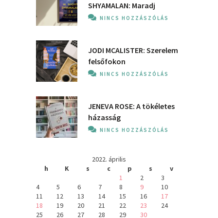
SHYAMALAN: Maradj
NINCS HOZZÁSZÓLÁS
JODI MCALISTER: Szerelem
felsőfokon
NINCS HOZZÁSZÓLÁS
JENEVA ROSE: A ​tökéletes
házasság
NINCS HOZZÁSZÓLÁS
2022. április
h
K
s
c
p
s
v
1
2
3
4
5
6
7
8
9
10
11
12
13
14
15
16
17
18
19
20
21
22
23
24
25
26
27
28
29
30