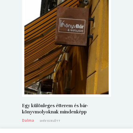
5+1 Kará
Dalma
9
Egy különleges étterem és bár-
könyvmolyoknak mindenképp
Dalma
10 ÉV EZELŐTT