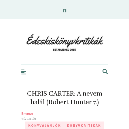
edeskiskonyvkritikak.hu
CHRIS CARTER: A nevem
halál (Robert Hunter 7.)
Emese
4 ÉV EZELŐTT
KÖNYVAJÁNLÓK
KÖNYVKRITIKÁK