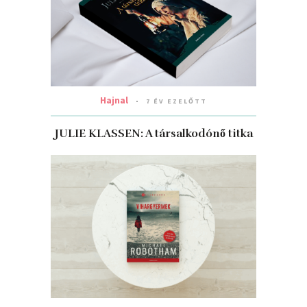
Hajnal
7 ÉV EZELŐTT
JULIE KLASSEN: A társalkodónő titka