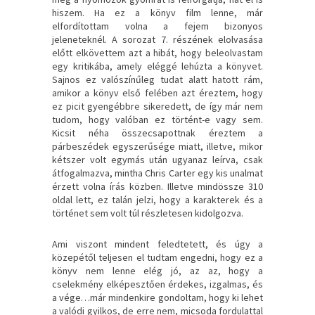
hiszem. Ha ez a könyv film lenne, már
elfordítottam volna a fejem bizonyos
jeleneteknél. A sorozat 7. részének elolvasása
előtt elkövettem azt a hibát, hogy beleolvastam
egy kritikába, amely eléggé lehúzta a könyvet.
Sajnos ez valószínűleg tudat alatt hatott rám,
amikor a könyv első felében azt éreztem, hogy
ez picit gyengébbre sikeredett, de így már nem
tudom, hogy valóban ez történt-e vagy sem.
Kicsit néha összecsapottnak éreztem a
párbeszédek egyszerűsége miatt, illetve, mikor
kétszer volt egymás után ugyanaz leírva, csak
átfogalmazva, mintha Chris Carter egy kis unalmat
érzett volna írás közben. Illetve mindössze 310
oldal lett, ez talán jelzi, hogy a karakterek és a
történet sem volt túl részletesen kidolgozva.
Ami viszont mindent feledtetett, és úgy a
közepétől teljesen el tudtam engedni, hogy ez a
könyv nem lenne elég jó, az az, hogy a
cselekmény elképesztően érdekes, izgalmas, és
a vége…már mindenkire gondoltam, hogy ki lehet
a valódi gyilkos, de erre nem, micsoda fordulattal