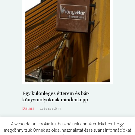
5+1 Kará
Dalma
9
Egy különleges étterem és bár-
könyvmolyoknak mindenképp
Dalma
10 ÉV EZELŐTT
A weboldalon cookie-kat használunk annak érdekében, hogy
megkönnyítsük Önnek az oldal használatát és releváns információkat