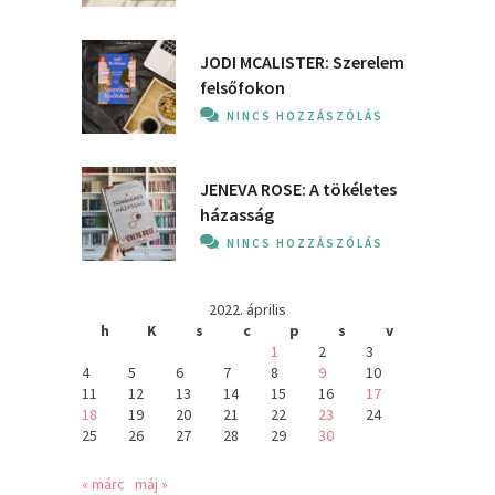
JODI MCALISTER: Szerelem
felsőfokon
NINCS HOZZÁSZÓLÁS
JENEVA ROSE: A ​tökéletes
házasság
NINCS HOZZÁSZÓLÁS
2022. április
h
K
s
c
p
s
v
1
2
3
4
5
6
7
8
9
10
11
12
13
14
15
16
17
18
19
20
21
22
23
24
25
26
27
28
29
30
« márc
máj »