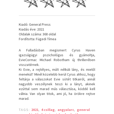
Kiadó: General Press
Kiadás éve: 2021
Oldalak száma: 368 oldal
Fordította: Fügedi Tímea
A Fulladásban megismert Cyrus Haven
igazságügyi pszichológus és gyámoltja,
EvieCormac Michael Robotham új thrillerében
visszatérnek.
Ki Evie, a rejtélyes, múlt nélküli lány, és mielől
menekül? Minél közelebb kerül Cyrus ahhoz, hogy
feltárja a válaszokat Evie sötét titkairól, annál
nagyobb veszélynek teszi ki a lányt, akinek
ezúttal sem marad más választása, köddé kell
válnia. Van olyan titok, ami jó, ha örökre rejtve
marad.
TAGS:
2021
,
4 csillag
,
angyalarc
,
general