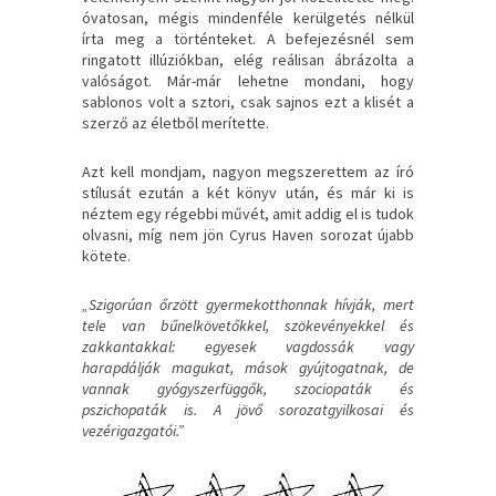
óvatosan, mégis mindenféle kerülgetés nélkül
írta meg a történteket. A befejezésnél sem
ringatott illúziókban, elég reálisan ábrázolta a
valóságot. Már-már lehetne mondani, hogy
sablonos volt a sztori, csak sajnos ezt a klisét a
szerző az életből merítette.
Azt kell mondjam, nagyon megszerettem az író
stílusát ezután a két könyv után, és már ki is
néztem egy régebbi művét, amit addig el is tudok
olvasni, míg nem jön Cyrus Haven sorozat újabb
kötete.
„Szigorúan őrzött gyermekotthonnak hívják, mert
tele van bűnelkövetőkkel, szökevényekkel és
zakkantakkal: egyesek vagdossák vagy
harapdálják magukat, mások gyújtogatnak, de
vannak gyógyszerfüggők, szociopaták és
pszichopaták is. A jövő sorozatgyilkosai és
vezérigazgatói.”