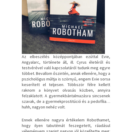
Az elbeszélés középpontjában ezúttal Evie,
Angyalarc, története áll, ill. Cyrus életéről és
testvérével való kapcsolatáról tudunk meg egyre
többet. Bevallom őszintén, annak ellenére, hogy a
pszichológus múltja is szörnyű, engem Evie sorsa
keserített el teljesen. Többször félre kellett
raknom a könyvet olvasás közben, annyira
felzaklatott. A gyermekbántalmazásra sincsenek
szavak, de a gyermekprostitúció és a pedofília…
huhh, nagyon nehéz volt.
Ennek ellenére nagyra értékelem Robothamet,
hogy ilyen tabutémát feszegetett, ráadásul
véleményem szerint nagyon jól közelítette meg: