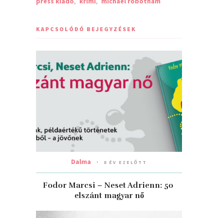
press kiadó
,
krimi
,
michael robotham
KAPCSOLÓDÓ BEJEGYZÉSEK
Dalma
8 ÉV EZELŐTT
Fodor Marcsi – Neset Adrienn: 50 ​
elszánt magyar nő