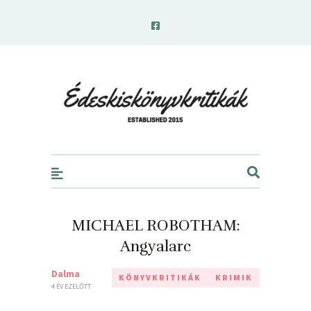
edeskiskonyvkritikak.hu
MICHAEL ROBOTHAM:
Angyalarc
Dalma
KÖNYVKRITIKÁK
KRIMIK
4 ÉV EZELŐTT