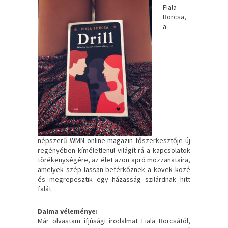
Fiala
Borcsa,
a
népszerű WMN online magazin főszerkesztője új
regényében kíméletlenül világít rá a kapcsolatok
törékenységére, az élet azon apró mozzanataira,
amelyek szép lassan beférkőznek a kövek közé
és megrepesztik egy házasság szilárdnak hitt
falát.
Dalma véleménye:
Már olvastam ifjúsági irodalmat Fiala Borcsától,