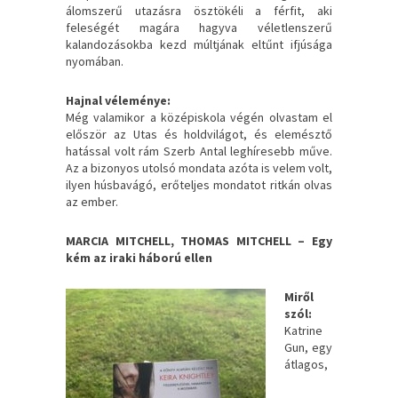
álomszerű utazásra ösztökéli a férfit, aki
feleségét magára hagyva véletlenszerű
kalandozásokba kezd múltjának eltűnt ifjúsága
nyomában.
Hajnal véleménye:
Még valamikor a középiskola végén olvastam el
először az Utas és holdvilágot, és elemésztő
hatással volt rám Szerb Antal leghíresebb műve.
Az a bizonyos utolsó mondata azóta is velem volt,
ilyen húsbavágó, erőteljes mondatot ritkán olvas
az ember.
MARCIA MITCHELL, THOMAS MITCHELL – Egy
kém az iraki háború ellen
Miről
szól:
Katrine
Gun, egy
átlagos,