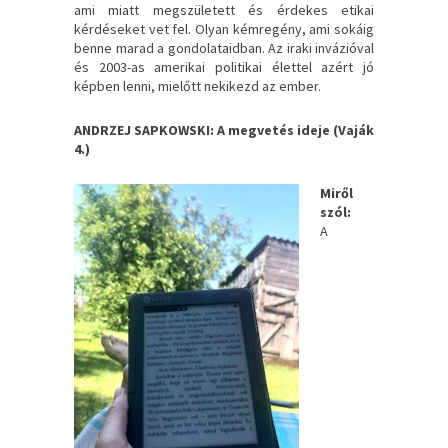
ami miatt megszületett és érdekes etikai
kérdéseket vet fel. Olyan kémregény, ami sokáig
benne marad a gondolataidban. Az iraki invázióval
és 2003-as amerikai politikai élettel azért jó
képben lenni, mielőtt nekikezd az ember.
ANDRZEJ SAPKOWSKI: A megvetés ideje (Vaják
4.)
Miről
szól:
A