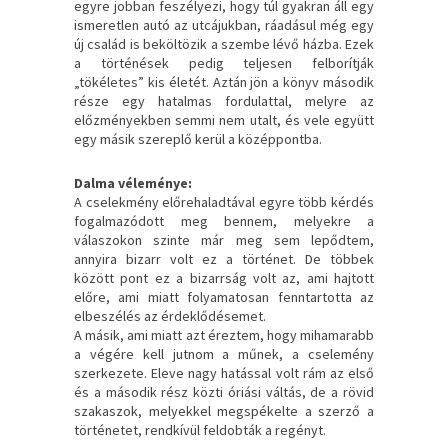
egyre jobban feszélyezi, hogy túl gyakran áll egy
ismeretlen autó az utcájukban, ráadásul még egy
új család is beköltözik a szembe lévő házba. Ezek
a történések pedig teljesen felborítják
„tökéletes” kis életét. Aztán jön a könyv második
része egy hatalmas fordulattal, melyre az
előzményekben semmi nem utalt, és vele együtt
egy másik szereplő kerül a középpontba.
Dalma véleménye:
A cselekmény előrehaladtával egyre több kérdés
fogalmazódott meg bennem, melyekre a
válaszokon szinte már meg sem lepődtem,
annyira bizarr volt ez a történet. De többek
között pont ez a bizarrság volt az, ami hajtott
előre, ami miatt folyamatosan fenntartotta az
elbeszélés az érdeklődésemet.
A másik, ami miatt azt éreztem, hogy mihamarabb
a végére kell jutnom a műnek, a cselemény
szerkezete. Eleve nagy hatással volt rám az első
és a második rész közti óriási váltás, de a rövid
szakaszok, melyekkel megspékelte a szerző a
történetet, rendkívül feldobták a regényt.