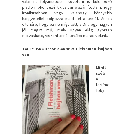
valamint folyamatosan követem is különböző
platformokon, ezért kicsit arra számítottam, hogy
ironikusabban vagy valahogy könnyebb
hangvétellel dolgozza majd fel a témát. Annak
ellenére, hogy ez nem így lett, a Drill egy nagyon
jól megírt mű, mely ugyan elég gyorsan
elolvasható, viszont annál tovább marad velünk.
TAFFY BRODESSER-AKNER: Fleishman bajban
van
Miről
szól:
A
történet
Toby