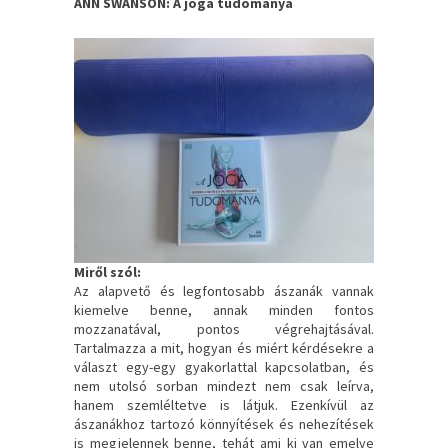
ANN SWANSON: A jóga tudománya
Miről szól:
Az alapvető és legfontosabb ászanák vannak
kiemelve benne, annak minden fontos
mozzanatával, pontos végrehajtásával.
Tartalmazza a mit, hogyan és miért kérdésekre a
választ egy-egy gyakorlattal kapcsolatban, és
nem utolsó sorban mindezt nem csak leírva,
hanem szemléltetve is látjuk. Ezenkívül az
ászanákhoz tartozó könnyítések és nehezítések
is megjelennek benne, tehát ami ki van emelve