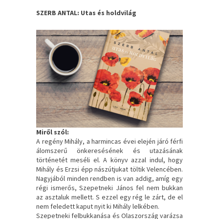
SZERB ANTAL: Utas és holdvilág
Miről szól:
A regény Mihály, a harmincas évei elején járó férfi
álomszerű önkeresésének és utazásának
történetét meséli el. A könyv azzal indul, hogy
Mihály és Erzsi épp nászútjukat töltik Velencében.
Nagyjából minden rendben is van addig, amíg egy
régi ismerős, Szepetneki János fel nem bukkan
az asztaluk mellett. S ezzel egy rég le zárt, de el
nem feledett kaput nyit ki Mihály lelkében.
Szepetneki felbukkanása és Olaszország varázsa