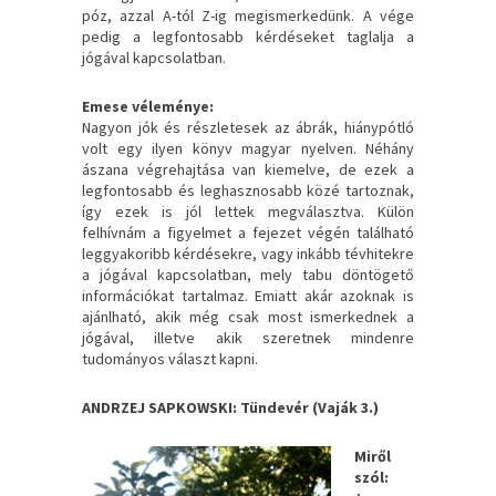
póz, azzal A-tól Z-ig megismerkedünk. A vége
pedig a legfontosabb kérdéseket taglalja a
jógával kapcsolatban.
Emese véleménye:
Nagyon jók és részletesek az ábrák, hiánypótló
volt egy ilyen könyv magyar nyelven. Néhány
ászana végrehajtása van kiemelve, de ezek a
legfontosabb és leghasznosabb közé tartoznak,
így ezek is jól lettek megválasztva. Külön
felhívnám a figyelmet a fejezet végén található
leggyakoribb kérdésekre, vagy inkább tévhitekre
a jógával kapcsolatban, mely tabu döntögető
információkat tartalmaz. Emiatt akár azoknak is
ajánlható, akik még csak most ismerkednek a
jógával, illetve akik szeretnek mindenre
tudományos választ kapni.
ANDRZEJ SAPKOWSKI: Tündevér (Vaják 3.)
Miről
szól: