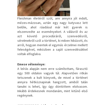
Fleishman életéről szól, ami annyira jól indult,
mézes-mázosan, aztán egy nagy katyvasz lett
belőle, ahol ráadásul már két gyerek is
elszenvedte az eseményeket. A válásról és az
azt követő procedúráról, szenvedésről,
sérelmekről szól a történet, ki miben hibázott, és
arról, hogyan mentek el egymás érzelmei mellett
feleségével, miközben a saját szenvedésükkel
voltak elfoglalva.
Emese véleménye:
A leírás alapján nem erre számítottam, fárasztó
egy 500 oldalon vagyok túl. Alapvetően ritkán
tetszenek a kult könyvek, de mivel a történet
annyira hétköznapinak hangzott, amiből talán
tanulni is lehet, így úgy döntöttem elolvasom.
Inkább érdekesnek mondanám, mint kitűnő első
regénynek.