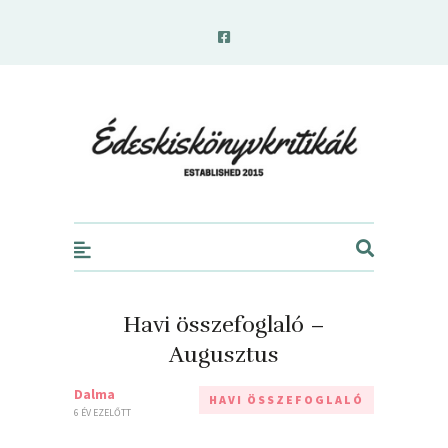
edeskiskonyvkritikak.hu
Havi összefoglaló –
Augusztus
Dalma
HAVI ÖSSZEFOGLALÓ
6 ÉV EZELŐTT