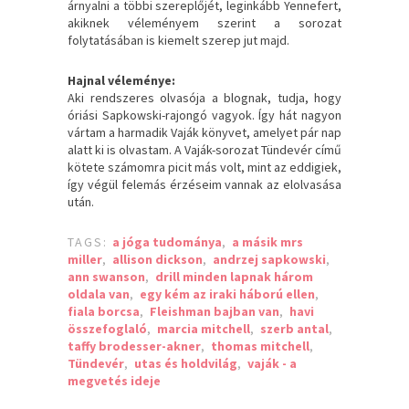
árnyalni a többi szereplőjét, leginkább Yennefert,
akiknek véleményem szerint a sorozat
folytatásában is kiemelt szerep jut majd.
Hajnal véleménye:
Aki rendszeres olvasója a blognak, tudja, hogy
óriási Sapkowski-rajongó vagyok. Így hát nagyon
vártam a harmadik Vaják könyvet, amelyet pár nap
alatt ki is olvastam. A Vaják-sorozat Tündevér című
kötete számomra picit más volt, mint az eddigiek,
így végül felemás érzéseim vannak az elolvasása
után.
TAGS:
a jóga tudománya
,
a másik mrs
miller
,
allison dickson
,
andrzej sapkowski
,
ann swanson
,
drill minden lapnak három
oldala van
,
egy kém az iraki háború ellen
,
fiala borcsa
,
Fleishman bajban van
,
havi
összefoglaló
,
marcia mitchell
,
szerb antal
,
taffy brodesser-akner
,
thomas mitchell
,
Tündevér
,
utas és holdvilág
,
vaják - a
megvetés ideje