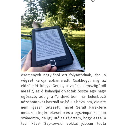
Az
események nagyjából ott folytatódnak, ahol A
végzet kardja abbamaradt. Csakhogy, míg az
előző két könyv Geralt, a vaják szemszögéből
mesélt, az ő kalandjai olvadtak össze egy nagy
egésszé, addig a Tündevérben már különböző
nézőpontokat használ az író. Ez bevallom, eleinte
nem igazán tetszett, mivel Geralt karaktere
messze a legérdekesebb és a legszimpatikusabb
számomra, de így utólag rájöttem, hogy ezzel a
technikával Sapkowski sokkal jobban tudta