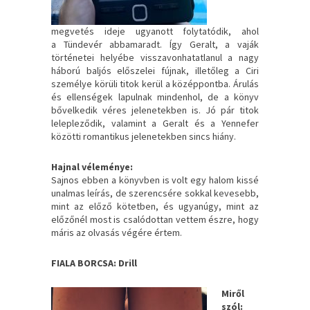
megvetés ideje ugyanott folytatódik, ahol
a Tündevér abbamaradt. Így Geralt, a vaják
történetei helyébe visszavonhatatlanul a nagy
háború baljós előszelei fújnak, illetőleg a Ciri
személye körüli titok kerül a középpontba. Árulás
és ellenségek lapulnak mindenhol, de a könyv
bővelkedik véres jelenetekben is. Jó pár titok
lelepleződik, valamint a Geralt és a Yennefer
közötti romantikus jelenetekben sincs hiány.
Hajnal véleménye:
Sajnos ebben a könyvben is volt egy halom kissé
unalmas leírás, de szerencsére sokkal kevesebb,
mint az előző kötetben, és ugyanúgy, mint az
előzőnél most is csalódottan vettem észre, hogy
máris az olvasás végére értem.
FIALA BORCSA: Drill
Miről
szól: