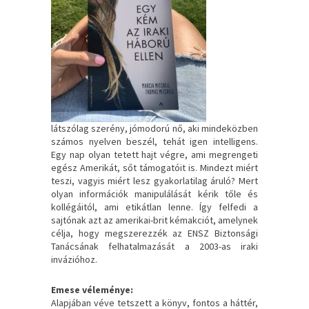
látszólag szerény, jómodorú nő, aki mindeközben
számos nyelven beszél, tehát igen intelligens.
Egy nap olyan tetett hajt végre, ami megrengeti
egész Amerikát, sőt támogatóit is. Mindezt miért
teszi, vagyis miért lesz gyakorlatilag áruló? Mert
olyan információk manipulálását kérik tőle és
kollégáitól, ami etikátlan lenne. Így felfedi a
sajtónak azt az amerikai-brit kémakciót, amelynek
célja, hogy megszerezzék az ENSZ Biztonsági
Tanácsának felhatalmazását a 2003-as iraki
invázióhoz.
Emese véleménye:
Alapjában véve tetszett a könyv, fontos a háttér,