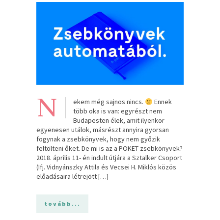
N
ekem még sajnos nincs.
Ennek
több oka is van: egyrészt nem
Budapesten élek, amit ilyenkor
egyenesen utálok, másrészt annyira gyorsan
fogynak a zsebkönyvek, hogy nem győzik
feltölteni őket. De mi is az a POKET zsebkönyvek?
2018. április 11- én indult útjára a Sztalker Csoport
(Ifj. Vidnyánszky Attila és Vecsei H. Miklós közös
előadásaira létrejött […]
tovább...