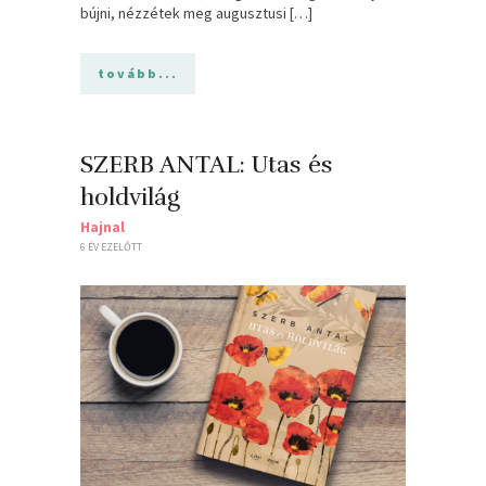
bújni, nézzétek meg augusztusi […]
tovább...
SZERB ANTAL: Utas és
holdvilág
Hajnal
6 ÉV EZELŐTT