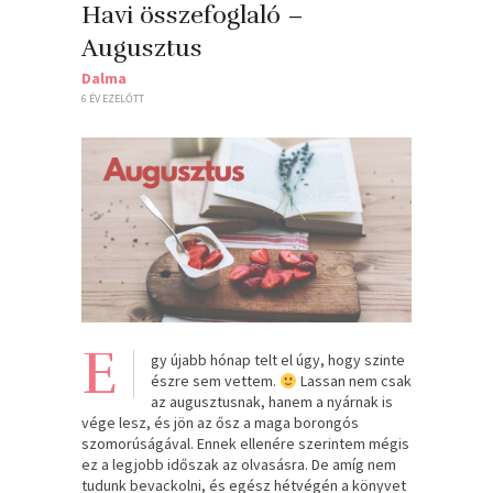
Havi összefoglaló –
Augusztus
Dalma
6 ÉV EZELŐTT
E
gy újabb hónap telt el úgy, hogy szinte
észre sem vettem.
Lassan nem csak
az augusztusnak, hanem a nyárnak is
vége lesz, és jön az ősz a maga borongós
szomorúságával. Ennek ellenére szerintem mégis
ez a legjobb időszak az olvasásra. De amíg nem
tudunk bevackolni, és egész hétvégén a könyvet