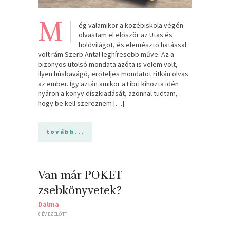
M
ég valamikor a középiskola végén
olvastam el először az Utas és
holdvilágot, és elemésztő hatással
volt rám Szerb Antal leghíresebb műve. Az a
bizonyos utolsó mondata azóta is velem volt,
ilyen húsbavágó, erőteljes mondatot ritkán olvas
az ember. Így aztán amikor a Libri kihozta idén
nyáron a könyv díszkiadását, azonnal tudtam,
hogy be kell szereznem […]
tovább...
Van már POKET
zsebkönyvetek?
Dalma
8 ÉV EZELŐTT