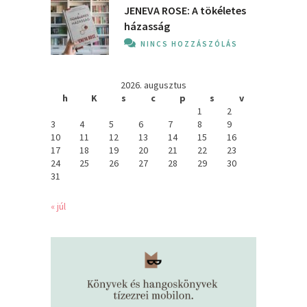
JENEVA ROSE: A ​tökéletes
házasság
NINCS HOZZÁSZÓLÁS
2026. augusztus
h
K
s
c
p
s
v
1
2
3
4
5
6
7
8
9
10
11
12
13
14
15
16
17
18
19
20
21
22
23
24
25
26
27
28
29
30
31
« júl