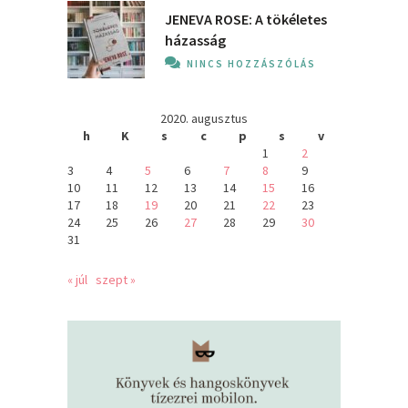
JENEVA ROSE: A ​tökéletes
házasság
NINCS HOZZÁSZÓLÁS
2020. augusztus
h
K
s
c
p
s
v
1
2
3
4
5
6
7
8
9
10
11
12
13
14
15
16
17
18
19
20
21
22
23
24
25
26
27
28
29
30
31
« júl
szept »