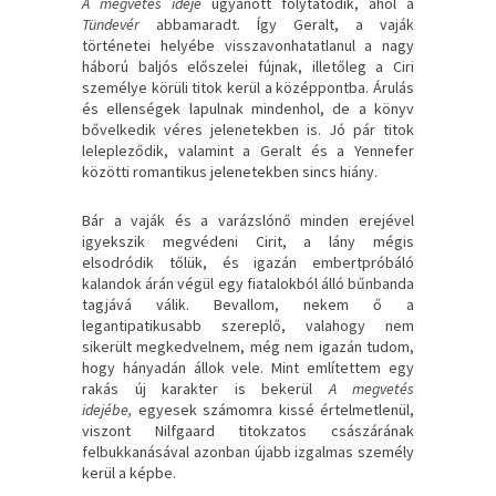
A megvetés ideje
ugyanott folytatódik, ahol a
Tündevér
abbamaradt. Így Geralt, a vaják
történetei helyébe visszavonhatatlanul a nagy
háború baljós előszelei fújnak, illetőleg a Ciri
személye körüli titok kerül a középpontba. Árulás
és ellenségek lapulnak mindenhol, de a könyv
bővelkedik véres jelenetekben is. Jó pár titok
lelepleződik, valamint a Geralt és a Yennefer
közötti romantikus jelenetekben sincs hiány.
Bár a vaják és a varázslónő minden erejével
igyekszik megvédeni Cirit, a lány mégis
elsodródik tőlük, és igazán embertpróbáló
kalandok árán végül egy fiatalokból álló bűnbanda
tagjává válik. Bevallom, nekem ő a
legantipatikusabb szereplő, valahogy nem
sikerült megkedvelnem, még nem igazán tudom,
hogy hányadán állok vele. Mint említettem egy
rakás új karakter is bekerül
A megvetés
idejébe,
egyesek számomra kissé értelmetlenül,
viszont Nilfgaard titokzatos császárának
felbukkanásával azonban újabb izgalmas személy
kerül a képbe.