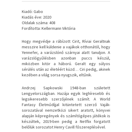
Kiadó: Gabo
Kiadás éve: 2020
Oldalak száma: 408
Fordította: Kellermann Viktória
Hogy megvédje a rábízott Cirit, Ríviai Geraltnak
messzire kell küldenie a vajákok otthonától, hogy
Yennefer, a varázslónő szárnyai alatt tanuljon. A
varázslógyűlésben azonban puccs készül,
miközben kitör a háború. Geralt egy súlyos
sérülés után az életéért küzd… Ciri pedig, akinek
kezében a világ sorsa nyugszik, eltűnik.
Andrzej Sapkowski 1948-ban született
Lengyelországban. Hazája egyik leghíresebb és
legsikeresebb szerzőjének számít. A World
Fantasy Életműdíjjal kitüntetett szerző Vaják-
sorozatával nemzetközi sikert aratott, könyvei
alapján képregények és számítógépes játékok is
készültek, 2019-ben pedig a Netflix forgatott
belőlük sorozatot Henry Cavill főszereplésével.