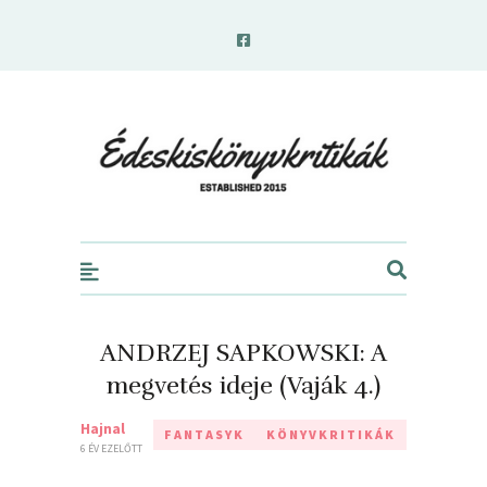
edeskiskonyvkritikak.hu
ANDRZEJ SAPKOWSKI: A
megvetés ideje (Vaják 4.)
Hajnal
FANTASYK
KÖNYVKRITIKÁK
6 ÉV EZELŐTT