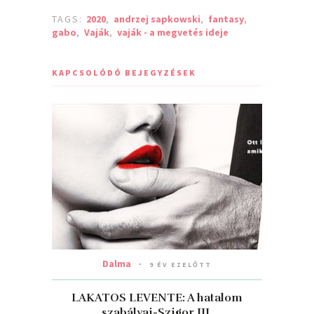
TAGS:
2020
,
andrzej sapkowski
,
fantasy
,
gabo
,
Vaják
,
vaják - a megvetés ideje
KAPCSOLÓDÓ BEJEGYZÉSEK
Dalma
9 ÉV EZELŐTT
LAKATOS LEVENTE: A ​hatalom
szabályai-Szigor III.