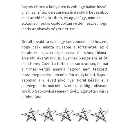
Sajnos ebben a könyvben is volt egy halom kissé
unalmas leírás, de szerencsére sokkal kevesebb,
mint az előző kötetben, és ugyanúgy, mint az
előzőnél most is csalódottan vettem észre, hogy
máris az olvasás végére értem.
Geralt továbbra is a nagy kedvencem, azt hiszem,
hogy csak miatta olvasom a történetet, az ő
karaktere igazán izgalmasra és szimpatikusra
sikerült. Akaratlanul is olyannak képzelem el őt,
mint Henry Cavill-t a Netflix-es sorozatban, és bár
a filmes verzió annyira nagyon nem tetszett,
most mégis szívesen nézném a folytatást. Sajnos
azonban a 2. évad jövő nyár körül készül el a
jelenlegi információk szerint. Addig olvasom
tovább Sapkowksi remekművét, izgatottan várva
a folytatást.