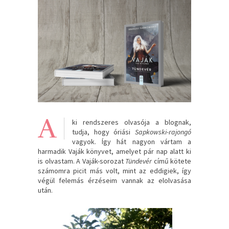
A
ki rendszeres olvasója a blognak,
tudja, hogy óriási
Sapkowski-rajongó
vagyok. Így hát nagyon vártam a
harmadik Vaják könyvet, amelyet pár nap alatt ki
is olvastam. A Vaják-sorozat
Tündevér
című kötete
számomra picit más volt, mint az eddigiek, így
végül felemás érzéseim vannak az elolvasása
után.