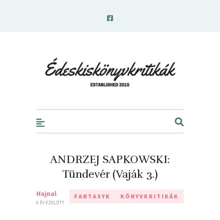
edeskiskonyvkritikak.hu
ANDRZEJ SAPKOWSKI:
Tündevér (Vaják 3.)
Hajnal
FANTASYK
KÖNYVKRITIKÁK
6 ÉV EZELŐTT