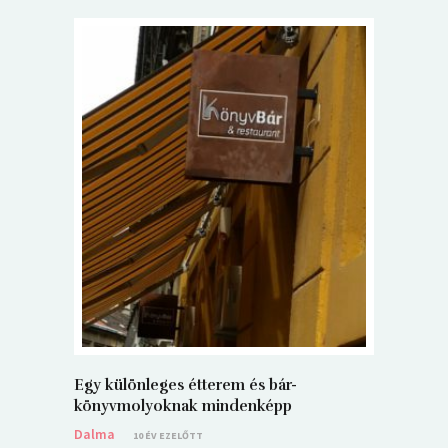
5+1 Kará
Dalma
9
Egy különleges étterem és bár-
könyvmolyoknak mindenképp
Dalma
10 ÉV EZELŐTT