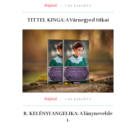
Hajnal
7 ÉV EZELŐTT
TITTEL KINGA: A Várnegyed titkai
Hajnal
7 ÉV EZELŐTT
R. KELÉNYI ANGELIKA: A lánynevelde
1.