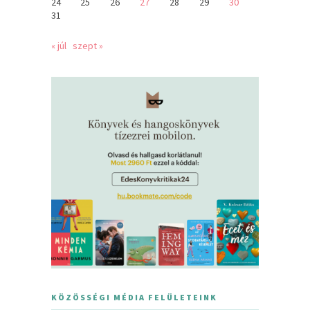
24
25
26
27
28
29
30
31
« júl
szept »
KÖZÖSSÉGI MÉDIA FELÜLETEINK