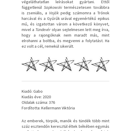
végeláthatatlan leírásokat gyártani. Ettől
függetlenül
Sapkowski
természetesen továbbra
is zseniális, a
Vaják
pedig számomra a Trónok
harcával és a Gyűrűk urával egyenértékű epikus
mű, és izgatottan várom a következő könyvet,
mivel a
Tündevér
olyan sejtelmesen lett meg írva,
hogy a rajongóknak nem maradt más, mint
elrohanni a boltba, és megvenni a folytatást. Ha
ez volt a cél, remekül sikerült.
Kiadó: Gabo
Kiadás éve: 2020
Oldalak száma: 376
Fordította: Kellermann Viktória
Az ​emberek, törpök, manók és tündék több mint
száz esztendőn keresztül éltek békében egymás