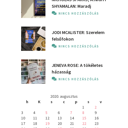
SHYAMALAN: Maradj
NINCS HOZZÁSZÓLÁS
JODI MCALISTER: Szerelem
felsőfokon
NINCS HOZZÁSZÓLÁS
JENEVA ROSE: A ​tökéletes
házasság
NINCS HOZZÁSZÓLÁS
2020. augusztus
h
K
s
c
p
s
v
1
2
3
4
5
6
7
8
9
10
11
12
13
14
15
16
17
18
19
20
21
22
23