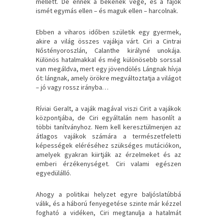
mellett. De ennek a békének vége, és a fajok
ismét egymás ellen – és maguk ellen – harcolnak.
Ebben a viharos időben születik egy gyermek,
akire a világ összes vajákja várt. Ciri a Cintrai
Nőstényoroszlán, Calanthe királyné unokája.
Különös hatalmakkal és még különösebb sorssal
van megáldva, mert egy jövendölés Lángnak hívja
őt: lángnak, amely örökre megváltoztatja a világot
– jó vagy rossz irányba…
Ríviai Geralt, a vaják magával viszi Cirit a vajákok
központjába, de Ciri egyáltalán nem hasonlít a
többi tanítványhoz. Nem kell keresztülmenjen az
átlagos vajákok számára a természetfeletti
képességek eléréséhez szükséges mutációkon,
amelyek gyakran kiirtják az érzelmeket és az
emberi érzékenységet. Ciri valami egészen
egyedülálló.
Ahogy a politikai helyzet egyre baljóslatúbbá
válik, és a háború fenyegetése szinte már kézzel
fogható a vidéken, Ciri megtanulja a hatalmát