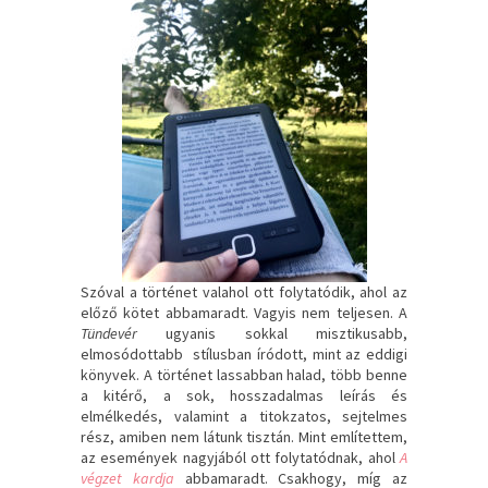
Szóval a történet valahol ott folytatódik, ahol az
előző kötet abbamaradt. Vagyis nem teljesen. A
Tündevér
ugyanis sokkal misztikusabb,
elmosódottabb stílusban íródott, mint az eddigi
könyvek. A történet lassabban halad, több benne
a kitérő, a sok, hosszadalmas leírás és
elmélkedés, valamint a titokzatos, sejtelmes
rész, amiben nem látunk tisztán. Mint említettem,
az események nagyjából ott folytatódnak, ahol
A
végzet kardja
abbamaradt. Csakhogy, míg az