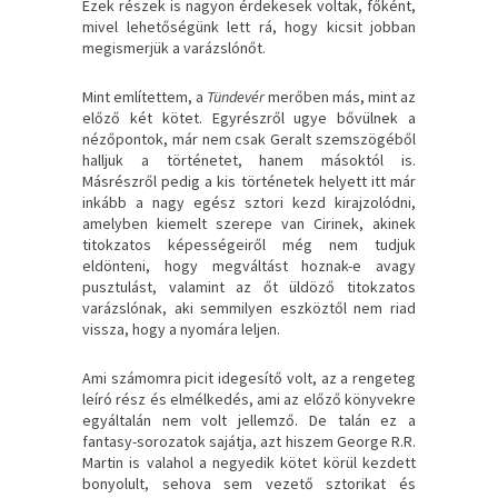
Ezek részek is nagyon érdekesek voltak, főként,
mivel lehetőségünk lett rá, hogy kicsit jobban
megismerjük a varázslónőt.
Mint említettem, a
Tündevér
merőben más, mint az
előző két kötet. Egyrészről ugye bővülnek a
nézőpontok, már nem csak Geralt szemszögéből
halljuk a történetet, hanem másoktól is.
Másrészről pedig a kis történetek helyett itt már
inkább a nagy egész sztori kezd kirajzolódni,
amelyben kiemelt szerepe van Cirinek, akinek
titokzatos képességeiről még nem tudjuk
eldönteni, hogy megváltást hoznak-e avagy
pusztulást, valamint az őt üldöző titokzatos
varázslónak, aki semmilyen eszköztől nem riad
vissza, hogy a nyomára leljen.
Ami számomra picit idegesítő volt, az a rengeteg
leíró rész és elmélkedés, ami az előző könyvekre
egyáltalán nem volt jellemző. De talán ez a
fantasy-sorozatok sajátja, azt hiszem George R.R.
Martin is valahol a negyedik kötet körül kezdett
bonyolult, sehova sem vezető sztorikat és