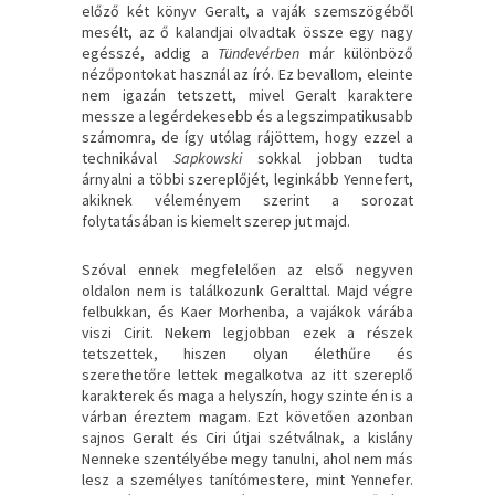
előző két könyv Geralt, a vaják szemszögéből
mesélt, az ő kalandjai olvadtak össze egy nagy
egésszé, addig a
Tündevérben
már különböző
nézőpontokat használ az író. Ez bevallom, eleinte
nem igazán tetszett, mivel Geralt karaktere
messze a legérdekesebb és a legszimpatikusabb
számomra, de így utólag rájöttem, hogy ezzel a
technikával
Sapkowski
sokkal jobban tudta
árnyalni a többi szereplőjét, leginkább Yennefert,
akiknek véleményem szerint a sorozat
folytatásában is kiemelt szerep jut majd.
Szóval ennek megfelelően az első negyven
oldalon nem is találkozunk Geralttal. Majd végre
felbukkan, és Kaer Morhenba, a vajákok várába
viszi Cirit. Nekem legjobban ezek a részek
tetszettek, hiszen olyan élethűre és
szerethetőre lettek megalkotva az itt szereplő
karakterek és maga a helyszín, hogy szinte én is a
várban éreztem magam. Ezt követően azonban
sajnos Geralt és Ciri útjai szétválnak, a kislány
Nenneke szentélyébe megy tanulni, ahol nem más
lesz a személyes tanítómestere, mint Yennefer.