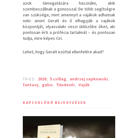
azok támogatására használni, akik
szembeszállnak a gonosszal. De több segítségre
van szüksége, mint amennyit a vajákok adhatnak
neki: amint Geralt és ő elhagyják a vajákok
központját, olyasvalaki veszi üldözőbe őket, aki
pontosan érti a prófécia tartalmát – és pontosan
tudja, mire képes Ciri.
Lehet, hogy Geralt ezúttal ellenfelére akad?
TAGS:
2020
,
5 csillag
,
andrzej sapkowski
,
fantasy
,
gabo
,
Tündevér
,
Vaják
KAPCSOLÓDÓ BEJEGYZÉSEK