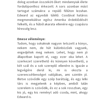
dolog azonban összeköti őket: mindannyiuk élete
fordulóponthoz érkezett. A sors azonban mást
tartogat számukra: a repülő félúton lezuhan.
Edward az egyedüli túlélő. Csodával határos
megmenekülése egész Amerika érdeklődését
felkelti, és a fiúból akarata ellenére egy csapásra
híresség lesz.
Emese véleménye:
Tudom, hogy sokaknak nagyon tetszett a könyv,
nekem nem, de hát különbözőek vagyunk,
engedjétek meg nekem. Lehet, hogy nem jó
állapotban kapott el, vagy ezer oka lehet. A
szerkezet szerethető és könnyen követhető, a
két szál és a sok szereplő ellenére is. Igazán a
legvégére derül ki, mi is okozta a
szerencsétlenséget valójában, ami szintén jó.
Illetve szövődik egy szép barátság, és egy lelki
társ is megjelenik a képben, amiből talán
szerelem is szövődik, és ez a sok rosszban, egy
kis jó, egy kis reményt adó csoda, mint, ahogy
Edward is.