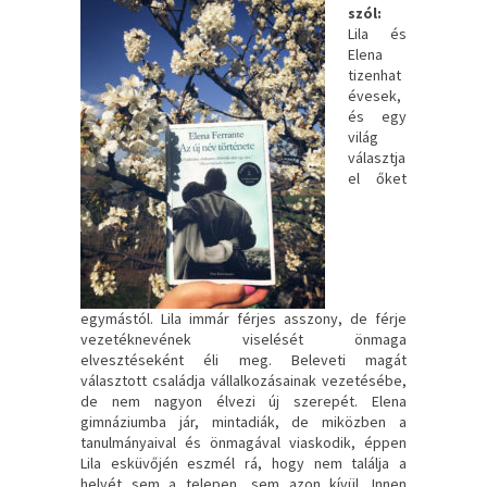
szól:
Lila ​és
Elena
tizenhat
évesek,
és egy
világ
választja
el őket
egymástól. Lila immár férjes asszony, de férje
vezetéknevének viselését önmaga
elvesztéseként éli meg. Beleveti magát
választott családja vállalkozásainak vezetésébe,
de nem nagyon élvezi új szerepét. Elena
gimnáziumba jár, mintadiák, de miközben a
tanulmányaival és önmagával viaskodik, éppen
Lila esküvőjén eszmél rá, hogy nem találja a
helyét sem a telepen, sem azon kívül. Innen