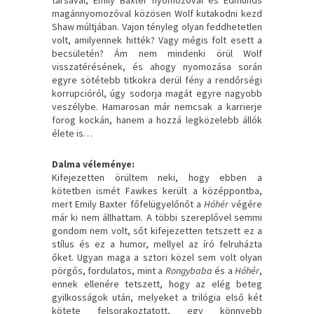
magánnyomozóval közösen Wolf kutakodni kezd
Shaw múltjában. Vajon tényleg olyan feddhetetlen
volt, amilyennek hitték? Vagy mégis folt esett a
becsületén? Ám nem mindenki örül Wolf
visszatérésének, és ahogy nyomozása során
egyre sötétebb titkokra derül fény a rendőrségi
korrupcióról, úgy sodorja magát egyre nagyobb
veszélybe. Hamarosan már nemcsak a karrierje
forog kockán, hanem a hozzá legközelebb állók
élete is…
Dalma véleménye:
Kifejezetten örültem neki, hogy ebben a
kötetben ismét Fawkes került a középpontba,
mert Emily Baxter főfelügyelőnőt a
Hóhér
végére
már ki nem állhattam. A többi szereplővel semmi
gondom nem volt, sőt kifejezetten tetszett ez a
stílus és ez a humor, mellyel az író felruházta
őket. Ugyan maga a sztori közel sem volt olyan
pörgős, fordulatos, mint a
Rongybaba
és a
Hóhér
,
ennek ellenére tetszett, hogy az elég beteg
gyilkosságok után, melyeket a trilógia első két
kötete felsorakoztatott, egy könnyebb