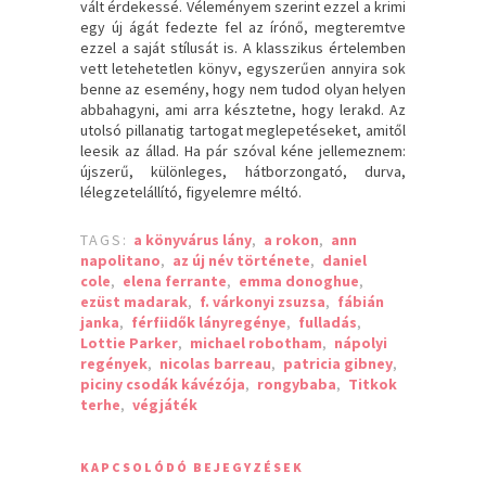
vált érdekessé. Véleményem szerint ezzel a krimi
egy új ágát fedezte fel az írónő, megteremtve
ezzel a saját stílusát is. A klasszikus értelemben
vett letehetetlen könyv, egyszerűen annyira sok
benne az esemény, hogy nem tudod olyan helyen
abbahagyni, ami arra késztetne, hogy lerakd. Az
utolsó pillanatig tartogat meglepetéseket, amitől
leesik az állad. Ha pár szóval kéne jellemeznem:
újszerű, különleges, hátborzongató, durva,
lélegzetelállító, figyelemre méltó.
TAGS:
a könyvárus lány
,
a rokon
,
ann
napolitano
,
az új név története
,
daniel
cole
,
elena ferrante
,
emma donoghue
,
ezüst madarak
,
f. várkonyi zsuzsa
,
fábián
janka
,
férfiidők lányregénye
,
fulladás
,
Lottie Parker
,
michael robotham
,
nápolyi
regények
,
nicolas barreau
,
patricia gibney
,
piciny csodák kávézója
,
rongybaba
,
Titkok
terhe
,
végjáték
KAPCSOLÓDÓ BEJEGYZÉSEK