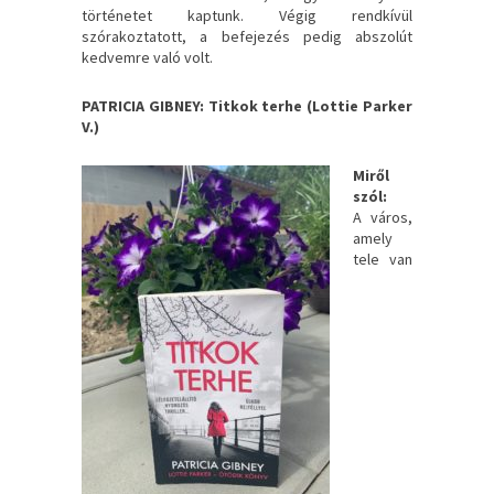
történetet kaptunk. Végig rendkívül
szórakoztatott, a befejezés pedig abszolút
kedvemre való volt.
PATRICIA GIBNEY: Titkok terhe (Lottie Parker
V.)
Miről
szól:
A ​város,
amely
tele van