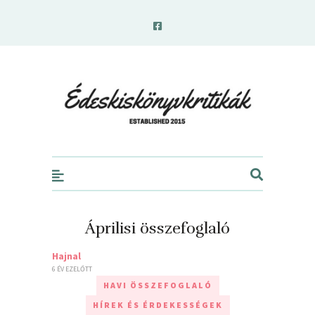
edeskiskonyvkritikak.hu
Áprilisi összefoglaló
Hajnal
6 ÉV EZELŐTT
HAVI ÖSSZEFOGLALÓ
HÍREK ÉS ÉRDEKESSÉGEK