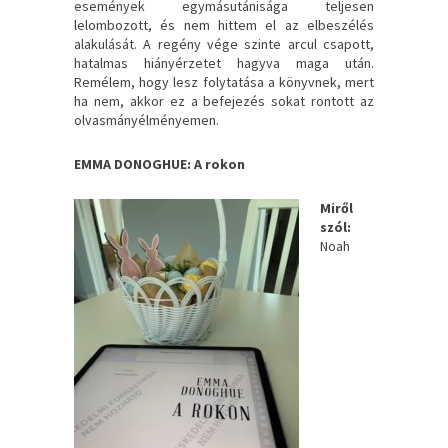
események egymásutánisága teljesen
lelombozott, és nem hittem el az elbeszélés
alakulását. A regény vége szinte arcul csapott,
hatalmas hiányérzetet hagyva maga után.
Remélem, hogy lesz folytatása a könyvnek, mert
ha nem, akkor ez a befejezés sokat rontott az
olvasmányélményemen.
EMMA DONOGHUE: A rokon
Miről
szól:
Noah