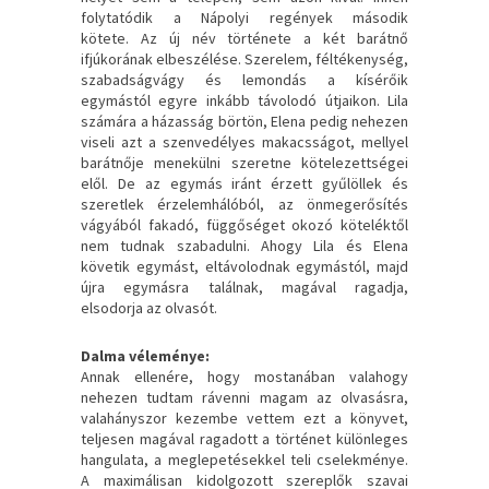
folytatódik a Nápolyi regények második
kötete. Az új név története a két barátnő
ifjúkorának elbeszélése. Szerelem, féltékenység,
szabadságvágy és lemondás a kísérőik
egymástól egyre inkább távolodó útjaikon. Lila
számára a házasság börtön, Elena pedig nehezen
viseli azt a szenvedélyes makacsságot, mellyel
barátnője menekülni szeretne kötelezettségei
elől. De az egymás iránt érzett gyűlöllek és
szeretlek érzelemhálóból, az önmegerősítés
vágyából fakadó, függőséget okozó köteléktől
nem tudnak szabadulni. Ahogy Lila és Elena
követik egymást, eltávolodnak egymástól, majd
újra egymásra találnak, magával ragadja,
elsodorja az olvasót.
Dalma véleménye:
Annak ellenére, hogy mostanában valahogy
nehezen tudtam rávenni magam az olvasásra,
valahányszor kezembe vettem ezt a könyvet,
teljesen magával ragadott a történet különleges
hangulata, a meglepetésekkel teli cselekménye.
A maximálisan kidolgozott szereplők szavai