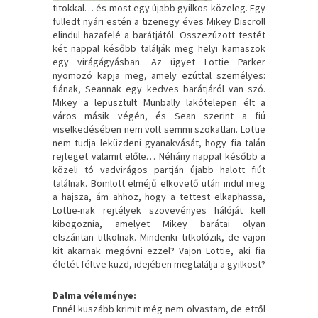
titokkal… és most egy újabb gyilkos közeleg. Egy
fülledt nyári estén a tizenegy éves Mikey Discroll
elindul hazafelé a barátjától. Összezúzott testét
két nappal később találják meg helyi kamaszok
egy virágágyásban. Az ügyet Lottie Parker
nyomozó kapja meg, amely ezúttal személyes:
fiának, Seannak egy kedves barátjáról van szó.
Mikey a lepusztult Munbally lakótelepen élt a
város másik végén, és Sean szerint a fiú
viselkedésében nem volt semmi szokatlan. Lottie
nem tudja leküzdeni gyanakvását, hogy fia talán
rejteget valamit előle… Néhány nappal később a
közeli tó vadvirágos partján újabb halott fiút
találnak. Bomlott elméjű elkövető után indul meg
a hajsza, ám ahhoz, hogy a tettest elkaphassa,
Lottie-nak rejtélyek szövevényes hálóját kell
kibogoznia, amelyet Mikey barátai olyan
elszántan titkolnak. Mindenki titkolózik, de vajon
kit akarnak megóvni ezzel? Vajon Lottie, aki fia
életét féltve küzd, idejében megtalálja a gyilkost?
Dalma véleménye:
Ennél kuszább krimit még nem olvastam, de ettől