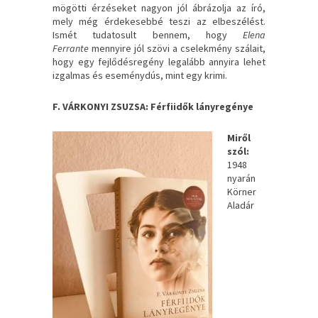
mögötti érzéseket nagyon jól ábrázolja az író,
mely még érdekesebbé teszi az elbeszélést.
Ismét tudatosult bennem, hogy
Elena
Ferrante
mennyire jól szövi a cselekmény szálait,
hogy egy fejlődésregény legalább annyira lehet
izgalmas és eseménydús, mint egy krimi.
F. VÁRKONYI ZSUZSA: Férfiidők lányregénye
Miről
szól:
1948
nyarán
Körner
Aladár