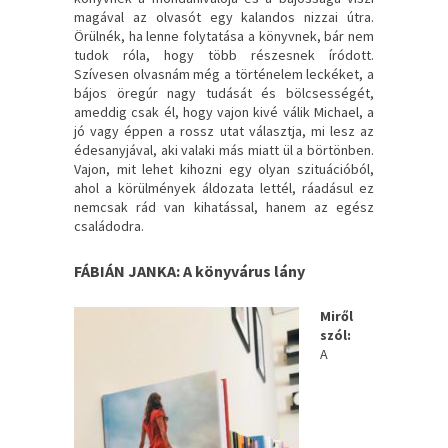
magával az olvasót egy kalandos nizzai útra.
Örülnék, ha lenne folytatása a könyvnek, bár nem
tudok róla, hogy több részesnek íródott.
Szívesen olvasnám még a történelem leckéket, a
bájos öregúr nagy tudását és bölcsességét,
ameddig csak él, hogy vajon kivé válik Michael, a
jó vagy éppen a rossz utat választja, mi lesz az
édesanyjával, aki valaki más miatt ül a börtönben.
Vajon, mit lehet kihozni egy olyan szituációból,
ahol a körülmények áldozata lettél, ráadásul ez
nemcsak rád van kihatással, hanem az egész
családodra.
FÁBIÁN JANKA: A könyvárus lány
Miről
szól:
A