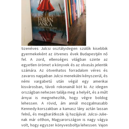
tizenéves Julcsi osztályidegen szülők kisebbik
gyermekeként az ötvenes évek Budapestjén nő
fel. A zord, ellenséges világban szinte az
egyetlen örömet a könyvek és az olvasás jelentik
számára. Az ötvenhatos forradalom véres és
zavaros napjaiban Julcsi menekülni kényszerül, és
némi vargabetű után végül egy amerikai
kisvárosban, távoli rokonainál köt ki. Az idegen
országban nehezen találja meg a helyét, és a múlt
árnyai is megnehezítik, hogy végre boldog
lehessen. A rövid, ám annál mozgalmasabb
Kennedy-korszakban a kamasz lány aztán lassan
felnő, és megbarátkozik új hazájával. Julcsi-Julie-
nak már otthon, Magyarországon is nagy vágya
volt, hogy egyszer könyvesboltja lehessen. Vajon