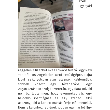
szól:
Egy ​nyári
reggelen a tizenkét éves Edward felszáll egy New
Yorkból Los Angelesbe tartó repülőgépre. Rajta
kívül száznyolcvanhatan utaznak Kaliforniába:
többek között egy tőzsdecápa, egy
Afganisztánban szolgált veterán, egy fiatal nő, aki
nemrég tudta meg, hogy gyermeket vár, egy
haldokló iparmágnás és egy szabad lelkű
asszony, aki a kontrollmániás férje elől menekül.
Nem is különbözhetnének jobban egymástól. Egy