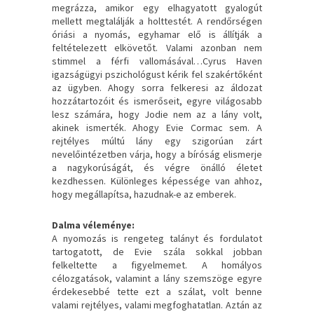
megrázza, amikor egy elhagyatott gyalogút
mellett megtalálják a holttestét. A rendőrségen
óriási a nyomás, egyhamar elő is állítják a
feltételezett elkövetőt. Valami azonban nem
stimmel a férfi vallomásával…Cyrus Haven
igazságügyi pszichológust kérik fel szakértőként
az ügyben. Ahogy sorra felkeresi az áldozat
hozzátartozóit és ismerőseit, egyre világosabb
lesz számára, hogy Jodie nem az a lány volt,
akinek ismerték. Ahogy Evie Cormac sem. A
rejtélyes múltú lány egy szigorúan zárt
nevelőintézetben várja, hogy a bíróság elismerje
a nagykorúságát, és végre önálló életet
kezdhessen. Különleges képessége van ahhoz,
hogy megállapítsa, hazudnak-e az emberek.
Dalma véleménye:
A nyomozás is rengeteg talányt és fordulatot
tartogatott, de Evie szála sokkal jobban
felkeltette a figyelmemet. A homályos
célozgatások, valamint a lány szemszöge egyre
érdekesebbé tette ezt a szálat, volt benne
valami rejtélyes, valami megfoghatatlan. Aztán az