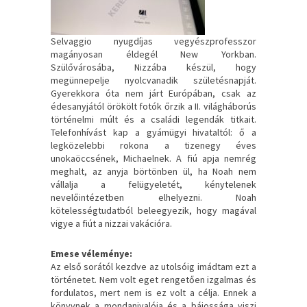
Selvaggio nyugdíjas vegyészprofesszor
magányosan éldegél New Yorkban.
Szülővárosába, Nizzába készül, hogy
megünnepelje nyolcvanadik születésnapját.
Gyerekkora óta nem járt Európában, csak az
édesanyjától örökölt fotók őrzik a II. világháborús
történelmi múlt és a családi legendák titkait.
Telefonhívást kap a gyámügyi hivataltól: ő a
legközelebbi rokona a tizenegy éves
unokaöccsének, Michaelnek. A fiú apja nemrég
meghalt, az anyja börtönben ül, ha Noah nem
vállalja a felügyeletét, kénytelenek
nevelőintézetben elhelyezni. Noah
kötelességtudatból beleegyezik, hogy magával
vigye a fiút a nizzai vakációra.
Emese véleménye:
Az első sorától kezdve az utolsóig imádtam ezt a
történetet. Nem volt eget rengetően izgalmas és
fordulatos, mert nem is ez volt a célja. Ennek a
könyvnek a mondanivalója és a bájossága viszi