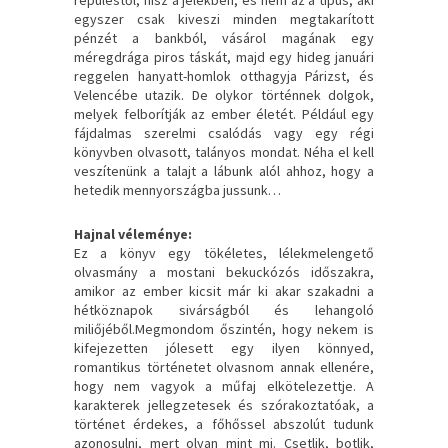
egyszer csak kiveszi minden megtakarított
pénzét a bankból, vásárol magának egy
méregdrága piros táskát, majd egy hideg januári
reggelen hanyatt-homlok otthagyja Párizst, és
Velencébe utazik. De olykor történnek dolgok,
melyek felborítják az ember életét. Például egy
fájdalmas szerelmi csalódás vagy egy régi
könyvben olvasott, talányos mondat. Néha el kell
veszítenünk a talajt a lábunk alól ahhoz, hogy a
hetedik mennyországba jussunk…
Hajnal véleménye:
Ez a könyv egy tökéletes, lélekmelengető
olvasmány a mostani bekuckózós időszakra,
amikor az ember kicsit már ki akar szakadni a
hétköznapok sivárságból és lehangoló
miliőjéből.Megmondom őszintén, hogy nekem is
kifejezetten jólesett egy ilyen könnyed,
romantikus történetet olvasnom annak ellenére,
hogy nem vagyok a műfaj elkötelezettje. A
karakterek jellegzetesek és szórakoztatóak, a
történet érdekes, a főhőssel abszolút tudunk
azonosulni, mert olyan mint mi. Csetlik, botlik,