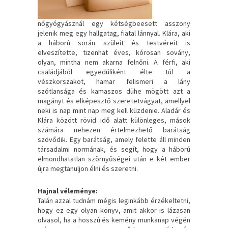
nőgyógyásznál egy kétségbeesett asszony
jelenik meg egy hallgatag, fiatal lánnyal. Klára, aki
a háború során szüleit és testvéreit is
elveszítette, tizenhat éves, kórosan sovány,
olyan, mintha nem akarna felnőni. A férfi, aki
családjából egyedüliként élte túl a
vészkorszakot, hamar felismeri a lány
szótlansága és kamaszos dühe mögött azt a
magányt és elképesztő szeretetvágyat, amellyel
neki is nap mint nap meg kell küzdenie. Aladár és
Klára között rövid idő alatt különleges, mások
számára nehezen értelmezhető barátság
szövődik. Egy barátság, amely felette áll minden
társadalmi normának, és segít, hogy a háború
elmondhatatlan szörnyűségei után e két ember
újra megtanuljon élni és szeretni.
Hajnal véleménye:
Talán azzal tudnám mégis leginkább érzékeltetni,
hogy ez egy olyan könyv, amit akkor is lázasan
olvasol, ha a hosszú és kemény munkanap végén