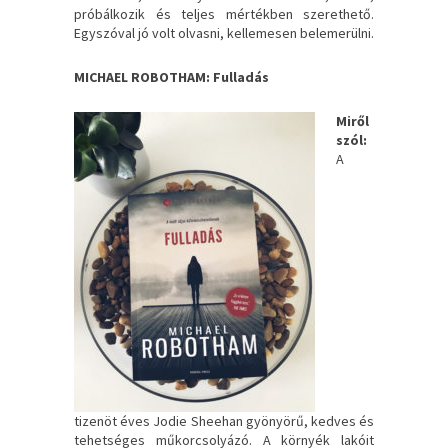
próbálkozik és teljes mértékben szerethető.
Egyszóval jó volt olvasni, kellemesen belemerülni.
MICHAEL ROBOTHAM: Fulladás
Miről
szól:
A
tizenöt éves Jodie Sheehan gyönyörű, kedves és
tehetséges műkorcsolyázó. A környék lakóit