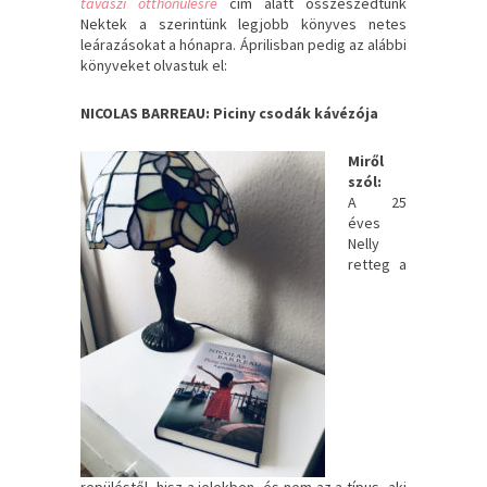
tavaszi otthonülésre
cím alatt összeszedtünk
Nektek a szerintünk legjobb könyves netes
leárazásokat a hónapra. Áprilisban pedig az alábbi
könyveket olvastuk el:
NICOLAS BARREAU: Piciny csodák kávézója
Miről
szól:
A 25
éves
Nelly
retteg a
repüléstől, hisz a jelekben, és nem az a típus, aki