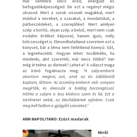
már semmire sincs erőd, energiád és
befogadóképességed. De ezt a regényt mégis
olvasod. Mert a sorok visznek magukkal, mert
imádod a neveket, a szavakat, a mondatokat, a
párbeszédeket, a szereplőket. Mert amilyen
szép a borító, olyan szép a belső, mert nem csak
irodalmi értéket képvisel, hanem igazi, mély
bölcsességet is. Elmondhatatlanul szeretem ezt a
könyvet, bár a téma nem feltétlenül könnyű. Sőt,
a legnehezebb. Hogyan lehet továbbélni, ha
mindenki, akit szerettél, már nincs többé? Van
még értelme az életnek? Lehet-e? A választ maga
az írónő fogalmazta meg:
“A szép-emberit
akartam megírni, azt, amit az én túlélőimtől
kaptam, láttam. Az ocsmány-emberit már annyian
megírták, és olvassák is boldog borzongással.
Hátha a szépre is lesz kíváncsi szem és fül. Ezt a
történetet nekik, az élesfülűeknek ajánlom. Csak
meg kell hallani a gyógyító szavakat.”
ANN NAPOLITANO: Ezüst madarak
Miről