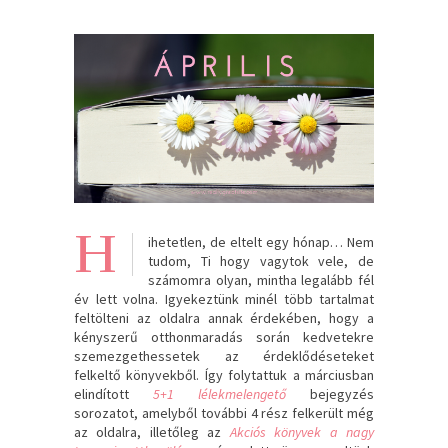
H
ihetetlen, de eltelt egy hónap… Nem
tudom, Ti hogy vagytok vele, de
számomra olyan, mintha legalább fél
év lett volna. Igyekeztünk minél több tartalmat
feltölteni az oldalra annak érdekében, hogy a
kényszerű otthonmaradás során kedvetekre
szemezgethessetek az érdeklődéseteket
felkeltő könyvekből. Így folytattuk a márciusban
elindított
5+1 lélekmelengető
bejegyzés
sorozatot, amelyből további 4 rész felkerült még
az oldalra, illetőleg az
Akciós könyvek a nagy