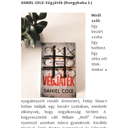
DANIEL COLE: Végjáték (Rongybaba 3.)
Miről
szól:
Egy
bezárt
szoba.
Egy
holttest.
Egy
sírba vitt
titok.
Amikor a
nyugalmazott rendőr őrmestert, Finlay Shaw-t
holtan találják egy bezárt szobában, mindenki
elkönyveli, hogy öngyilkosság történt. A
kegyvesztetté vált William „Wolf” Fawkes
nyomozó azonban másra gyanakszik. Korábbi
társával, Emily Baxter nyomozóval és Edmunds