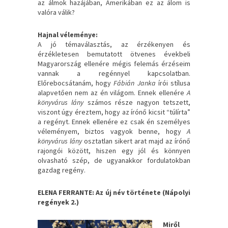
az álmok hazájában, Amerikában ez az álom is
valóra válik?
Hajnal véleménye:
A jó témaválasztás, az érzékenyen és
érzékletesen bemutatott ötvenes évekbeli
Magyarország ellenére mégis felemás érzéseim
vannak a regénnyel kapcsolatban.
Előrebocsátanám, hogy
Fábián Janka
írói stílusa
alapvetően nem az én világom. Ennek ellenére
A
könyvárus lány
számos része nagyon tetszett,
viszont úgy éreztem, hogy az írónő kicsit “túlírta”
a regényt. Ennek ellenére ez csak én személyes
véleményem, biztos vagyok benne, hogy
A
könyvárus lány
osztatlan sikert arat majd az írónő
rajongói között, hiszen egy jól és könnyen
olvasható szép, de ugyanakkor fordulatokban
gazdag regény.
ELENA FERRANTE: Az új név története (Nápolyi
regények 2.)
Miről