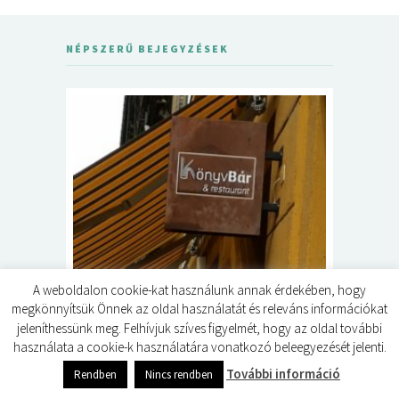
NÉPSZERŰ BEJEGYZÉSEK
5+1 Kará
A weboldalon cookie-kat használunk annak érdekében, hogy
Dalma
9
megkönnyítsük Önnek az oldal használatát és releváns információkat
jeleníthessünk meg. Felhívjuk szíves figyelmét, hogy az oldal további
használata a cookie-k használatára vonatkozó beleegyezését jelenti.
0
shares
További információ
Rendben
Nincs rendben