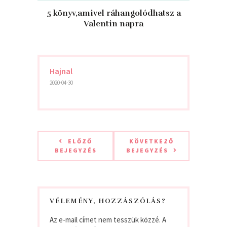
5 könyv,amivel ráhangolódhatsz a
Valentin napra
Hajnal
2020-04-30
ELŐZŐ
KÖVETKEZŐ
BEJEGYZÉS
BEJEGYZÉS
VÉLEMÉNY, HOZZÁSZÓLÁS?
Az e-mail címet nem tesszük közzé.
A