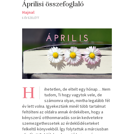
Áprilisi összefoglaló
Hajnal
6 ÉV EZELŐTT
H
ihetetlen, de eltelt egy hónap… Nem
tudom, Ti hogy vagytok vele, de
számomra olyan, mintha legalább fél
év lett volna. Igyekeztünk minél több tartalmat
feltölteni az oldalra annak érdekében, hogy a
kényszerű otthonmaradás során kedvetekre
szemezgethessetek az érdeklődéseteket
felkeltő könyvekből. Így folytattuk a márciusban