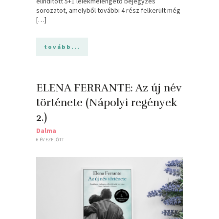
elindított 5+1 lélekmelengető bejegyzés
sorozatot, amelyből további 4 rész felkerült még
[…]
tovább...
ELENA FERRANTE: Az ​új név
története (Nápolyi regények
2.)
Dalma
6 ÉV EZELŐTT