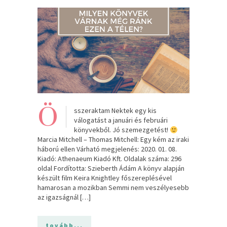
Ö
sszeraktam Nektek egy kis
válogatást a januári és februári
könyvekből. Jó szemezgetést!
Marcia Mitchell – Thomas Mitchell: Egy kém az iraki
háború ellen Várható megjelenés: 2020. 01. 08.
Kiadó: Athenaeum Kiadó Kft. Oldalak száma: 296
oldal Fordította: Szieberth Ádám A könyv alapján
készült film Keira Knightley főszereplésével
hamarosan a mozikban Semmi nem veszélyesebb
az igazságnál […]
tovább...