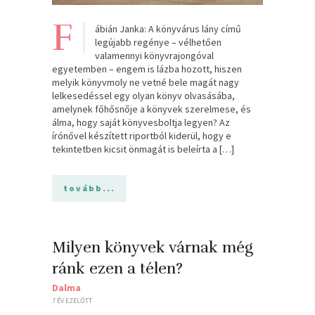
F
ábián Janka: A könyvárus lány című
legújabb regénye – vélhetően
valamennyi könyvrajongóval
egyetemben – engem is lázba hozott, hiszen
melyik könyvmoly ne vetné bele magát nagy
lelkesedéssel egy olyan könyv olvasásába,
amelynek főhősnője a könyvek szerelmese, és
álma, hogy saját könyvesboltja legyen? Az
írónővel készített riportból kiderül, hogy e
tekintetben kicsit önmagát is beleírta a […]
tovább...
Milyen könyvek várnak még
ránk ezen a télen?
Dalma
7 ÉV EZELŐTT