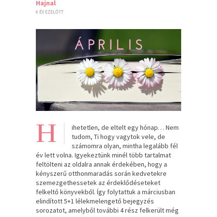
Hajnal
6 ÉV EZELŐTT
H
ihetetlen, de eltelt egy hónap… Nem
tudom, Ti hogy vagytok vele, de
számomra olyan, mintha legalább fél
év lett volna. Igyekeztünk minél több tartalmat
feltölteni az oldalra annak érdekében, hogy a
kényszerű otthonmaradás során kedvetekre
szemezgethessetek az érdeklődéseteket
felkeltő könyvekből. Így folytattuk a márciusban
elindított 5+1 lélekmelengető bejegyzés
sorozatot, amelyből további 4 rész felkerült még