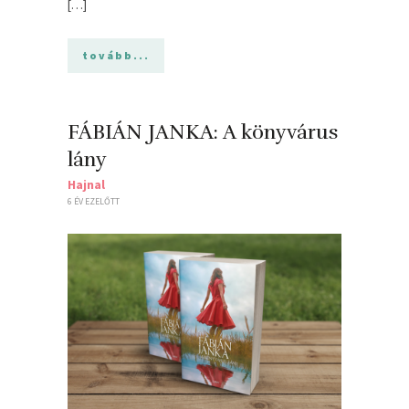
[…]
tovább...
FÁBIÁN JANKA: A könyvárus
lány
Hajnal
6 ÉV EZELŐTT