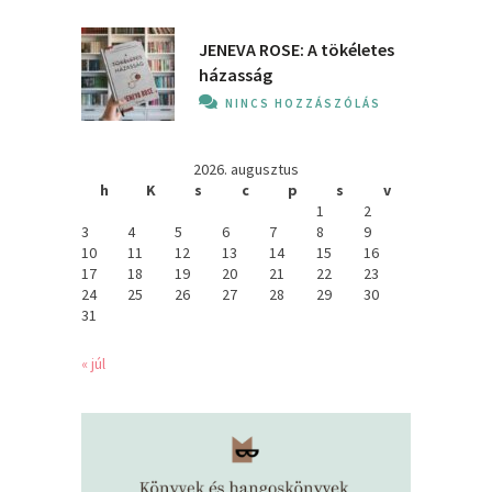
JENEVA ROSE: A ​tökéletes
házasság
NINCS HOZZÁSZÓLÁS
2026. augusztus
h
K
s
c
p
s
v
1
2
3
4
5
6
7
8
9
10
11
12
13
14
15
16
17
18
19
20
21
22
23
24
25
26
27
28
29
30
31
« júl