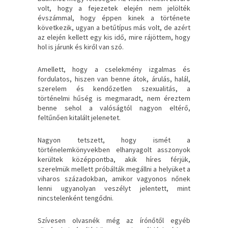
volt, hogy a fejezetek elején nem jelölték
évszámmal, hogy éppen kinek a története
következik, ugyan a betűtípus más volt, de azért
az elején kellett egy kis idő, mire rájöttem, hogy
hol is járunk és kiről van szó.
Amellett, hogy a cselekmény izgalmas és
fordulatos, hiszen van benne átok, árulás, halál,
szerelem és kendőzetlen szexualitás, a
történelmi hűség is megmaradt, nem éreztem
benne sehol a valóságtól nagyon eltérő,
feltűnően kitalált jelenetet.
Nagyon tetszett, hogy ismét a
történelemkönyvekben elhanyagolt asszonyok
kerültek középpontba, akik híres férjük,
szerelmük mellett próbálták megállni a helyüket a
viharos századokban, amikor vagyonos nőnek
lenni ugyanolyan veszélyt jelentett, mint
nincstelenként tengődni.
Szívesen olvasnék még az írónőtől egyéb