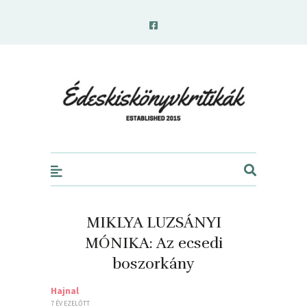
edeskiskonyvkritikak.hu
MIKLYA LUZSÁNYI
MÓNIKA: Az ecsedi
boszorkány
Hajnal
7 ÉV EZELŐTT