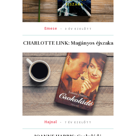
Emese
3 ÉV EZELŐTT
CHARLOTTE LINK: Magányos éjszaka
Hajnal
7 ÉV EZELŐTT