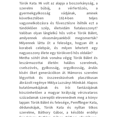
Török Kata. Mi volt az alapja a boszorkányság, a
szerelmi bűbáj, a vérfertőzés, a
gyermekgyilkosság vádjának, aminek
következtében 1614-ben teljes
vagyonelkobzásra és fővesztésre ítélték ezt a
tündöklően szép, életvidám fiatalasszonyt?
Valóban olyan lánglelkű hős volt-e Török Bálint,
amilyennek olvasmányainkból megismertük?
Milyennek látta őt a felesége, hogyan élt a
korabeli celebpár, és milyen lehetett egy
nagyasszony élete egy törökverő hős oldalán?
Mintha sötét átok vonulna végig Török Bálint és
leszármazottai életén: halálos szerelmek,
cselszövés, gyilkosság, orgyilkosság, árulás
kíséri őket generációkon át. Mámoros szerelmi
légyottok és összeesküvések plasztikusan
ábrázolt regénye Miklya Luzsányi Mónikáé. Alapos
kutatómunkájának és írói fantáziájának
köszönhetően a magyar királyság vérzivataros
századainak szereplői elevenednek meg a könyv
lapjain: Török Bálint és felesége, Pemfflinger Kata,
dédunokájuk, Török Kata és nyíltan titkos
szerelme, Báthory Gábor, a későbbi erdélyi