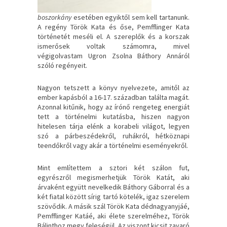
boszorkány
esetében egyiktől sem kell tartanunk.
A regény Török Kata és őse, Pemfflinger Kata
történetét meséli el. A szereplők és a korszak
ismerősek voltak számomra, mivel
végigolvastam Ugron Zsolna Báthory Annáról
szóló regényeit.
Nagyon tetszett a könyv nyelvezete, amitől az
ember kapásból a 16-17. században találta magát.
Azonnal kitűnik, hogy az írónő rengeteg energiát
tett a történelmi kutatásba, hiszen nagyon
hitelesen tárja elénk a korabeli világot, legyen
szó a párbeszédekről, ruhákról, hétköznapi
teendőkről vagy akár a történelmi eseményekről.
Mint említettem a sztori két szálon fut,
egyrészről megismerhetjük Török Katát, aki
árvaként együtt nevelkedik Báthory Gáborral és a
két fiatal között sírig tartó kötelék, igaz szerelem
szövődik. A másik szál Török Kata dédnagyanyjáé,
Pemfflinger Katáé, aki élete szerelméhez, Török
Bálinthoz megy feleségül. Az viszont kicsit zavaró