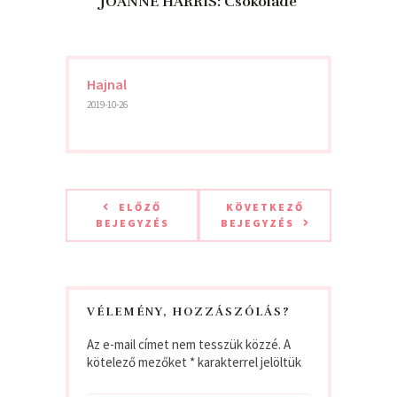
JOANNE HARRIS: Csokoládé
Hajnal
2019-10-26
ELŐZŐ
KÖVETKEZŐ
BEJEGYZÉS
BEJEGYZÉS
VÉLEMÉNY, HOZZÁSZÓLÁS?
Az e-mail címet nem tesszük közzé.
A
kötelező mezőket
*
karakterrel jelöltük