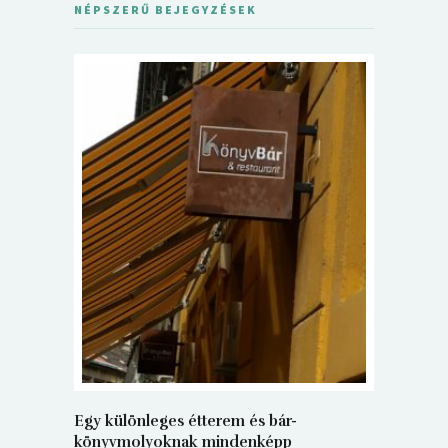
NÉPSZERŰ BEJEGYZÉSEK
5+1 Kará
Dalma
9
Egy különleges étterem és bár-
könyvmolyoknak mindenképp