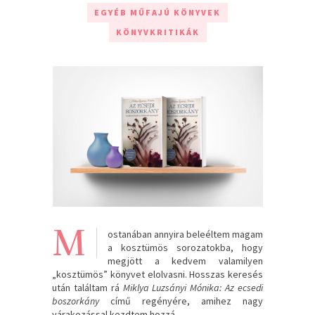
EGYÉB MŰFAJÚ KÖNYVEK
KÖNYVKRITIKÁK
M
ostanában annyira beleéltem magam
a kosztümös sorozatokba, hogy
megjött a kedvem valamilyen
„kosztümös” könyvet elolvasni. Hosszas keresés
után találtam rá
Miklya Luzsányi Mónika
: Az ecsedi
boszorkány
című regényére, amihez nagy
várakozással kezdtem hozzá.