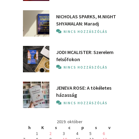
NICHOLAS SPARKS, M.NIGHT
SHYAMALAN: Maradj
NINCS HOZZÁSZÓLÁS
JODI MCALISTER: Szerelem
felsőfokon
NINCS HOZZÁSZÓLÁS
JENEVA ROSE: A ​tökéletes
házasság
NINCS HOZZÁSZÓLÁS
2019. október
h
K
s
c
p
s
v
1
2
3
4
5
6