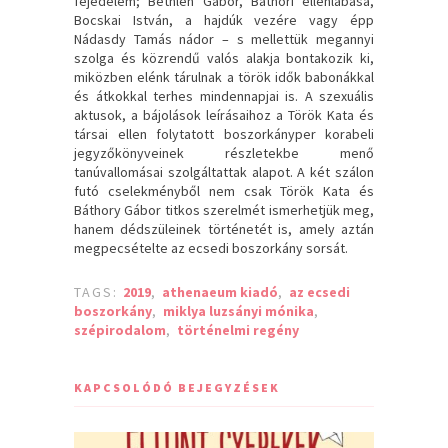
fejedelem; Bethlen Gábor, Báthori ellenlábasa,
Bocskai István, a hajdúk vezére vagy épp
Nádasdy Tamás nádor – s mellettük megannyi
szolga és közrendű valós alakja bontakozik ki,
miközben elénk tárulnak a török idők babonákkal
és átkokkal terhes mindennapjai is. A szexuális
aktusok, a bájolások leírásaihoz a Török Kata és
társai ellen folytatott boszorkányper korabeli
jegyzőkönyveinek részletekbe menő
tanúvallomásai szolgáltattak alapot. A két szálon
futó cselekményből nem csak Török Kata és
Báthory Gábor titkos szerelmét ismerhetjük meg,
hanem dédszüleinek történetét is, amely aztán
megpecsételte az ecsedi boszorkány sorsát.
TAGS:
2019
,
athenaeum kiadó
,
az ecsedi
boszorkány
,
miklya luzsányi mónika
,
szépirodalom
,
történelmi regény
KAPCSOLÓDÓ BEJEGYZÉSEK