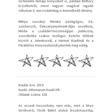
történelmi témájú könyveket is, például Báthory
Erzsébetről, mivel nagyon magával ragadó
stílusban ír, ami irodalmilag is kiemelkedő élmény.
Miklya Luzsányi Mónika pedagógus, író,
szerkesztő, Édesanyanyelvünk-díjas novellista,
Média a családért-közönségíjas publicista,
szociáletika szakos teológus. Kötetei többek
között a Jelenkornál, a Harmat Kiadónál és a
Parakletos Könyvesháznál jelentek meg eddig.
Kiadás éve: 2019
Kiadó: Athenaeum Kiadó Kft.
Oldalak száma: 328
Az ecsedi boszorkány nem más, mint a híres
törökverő, Török Bálint utolsó leszármazottja,