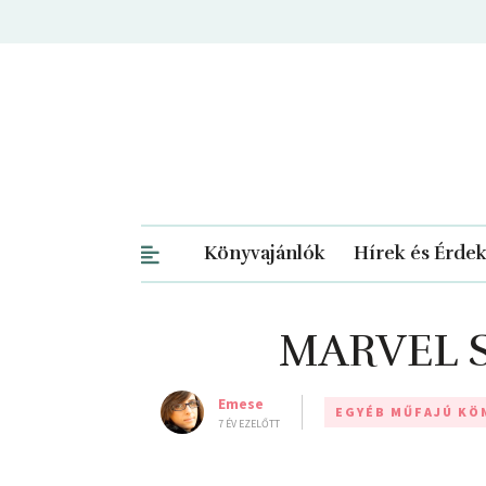
Könyvajánlók
Hírek és Érde
MARVEL S
Emese
EGYÉB MŰFAJÚ KÖ
7 ÉV EZELŐTT