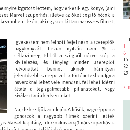
ennyire izgatott lettem, hogy érkezik egy könyv, (ami
zes Marvel szuperhős, illetve az őket segítő hősök is
 kezemben, de én, aki egyszer láttam az összes filmet,
.
Igyekeztem nem felnőtt fejjel nézni a szereplők
1
nagykönyvét, hiszen nyilván nem ők a
8
célközönség. Ebből a szögből nézve szép a
15
kivitelezés, és tényleg minden szereplőt
22
felvonultat benne, akinek bármilyen
29
jelentősebb szerepe volt a történetekben. Így a
haveroknál lehet vele menőzni, fel lehet idézni
« m
általa a legizgalmasabb pillanatokat, vagy
kiválasztani a kedvenceket.
Na, de kezdjük az elején. A hősök, vagy éppen a
gonoszok a nagyobb filmek szerint lettek
gyis Marvel kapitány, a kozmikus erejű női szuperhős is
lá került egy-egy találó jelző, vagy nem.