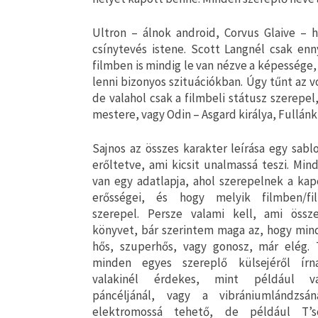
Ultron – álnok android, Corvus Glaive – h
csínytevés istene. Scott Langnél csak enny
filmben is mindig le van nézve a képessége
lenni bizonyos szituációkban. Úgy tűnt az v
de valahol csak a filmbeli státusz szerepel
mestere, vagy Odin – Asgard királya, Fullánk
Sajnos az összes karakter leírása egy sablo
erőltetve, ami kicsit unalmassá teszi. Min
van egy adatlapja, ahol szerepelnek a kapc
erősségei, és hogy melyik filmben/fi
szerepel. Persze valami kell, ami össz
könyvet, bár szerintem maga az, hogy min
hős, szuperhős, vagy gonosz, már elég.
minden egyes szereplő külsejéről írn
valakinél érdekes, mint például v
páncéljánál, vagy a vibrániumlándzsán
elektromossá tehető, de például T’sc