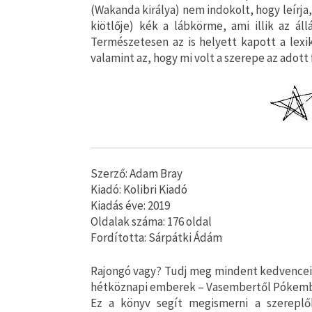
(Wakanda királya) nem indokolt, hogy leírja
kiötlője) kék a lábkörme, ami illik az ál
Természetesen az is helyett kapott a lexi
valamint az, hogy mi volt a szerepe az adott
Szerző: Adam Bray
Kiadó: Kolibri Kiadó
Kiadás éve: 2019
Oldalak száma: 176 oldal
Fordította: Sárpátki Ádám
Rajongó vagy? Tudj meg mindent kedvenceid
hétköznapi emberek – Vasembertől Pókembe
Ez a könyv segít megismerni a szereplő