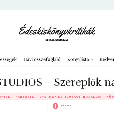
edeskiskonyvkritikak.hu
kességek
Havi összefoglaló
Könyvlista
Kedven
TUDIOS – Szereplők n
NYVEK
FANTASYK
GYERMEK ÉS IFJÚSÁGI IRODALOM
KÖN
0
shares