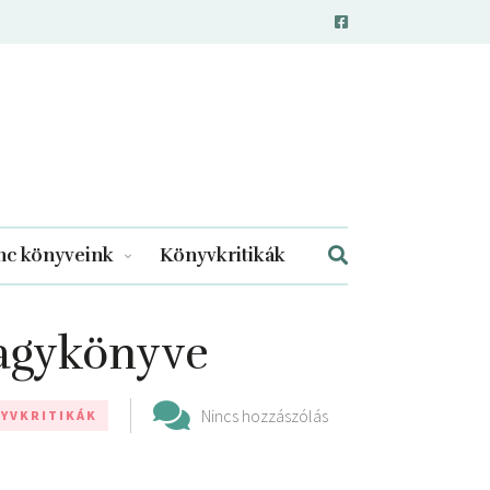
c könyveink
Könyvkritikák
agykönyve
Nincs hozzászólás
YVKRITIKÁK