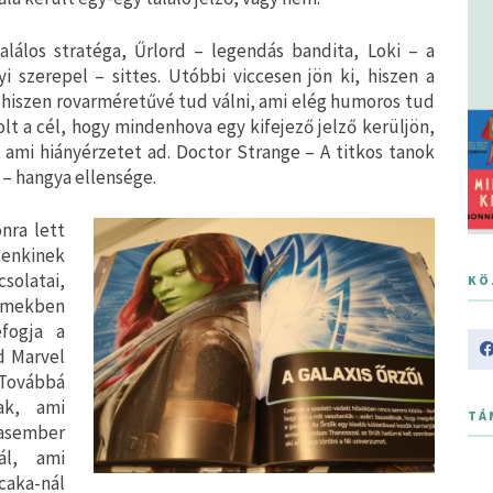
alálos stratéga, Űrlord – legendás bandita, Loki – a
i szerepel – sittes. Utóbbi viccesen jön ki, hiszen a
, hiszen rovarméretűvé tud válni, ami elég humoros tud
olt a cél, hogy mindenhova egy kifejező jelző kerüljön,
, ami hiányérzetet ad. Doctor Strange – A titkos tanok
 – hangya ellensége.
nra lett
denkinek
solatai,
KÖ
lmekben
efogja a
d Marvel
 Továbbá
ak, ami
TÁ
asember
ál, ami
aka-nál