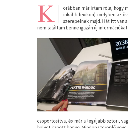
K
orábban már írtam róla, hogy m
inkább lexikon) melyben az öss
szerepelnek majd. Hát itt van a
nem találtam benne igazán új információkat
csoportosítva, és már a legújabb sztori, va
helyet kapott benne. Minden szereplő neve a