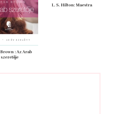
L. S. Hilton: Maestra
10 ÉV EZELŐTT
 Brown : Az Arab
szeretője