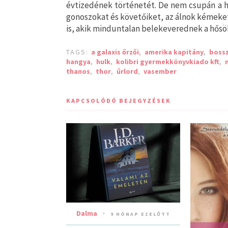
évtizedének történetét. De nem csupán a h
gonoszokat és követőiket, az álnok kémeke
is, akik minduntalan belekeverednek a hősö
TAGS:
a galaxis őrzői
,
amerika kapitány
,
bossz
hangya
,
hulk
,
kolibri gyermekkönyvkiado kft
,
thanos
,
thor
,
űrlord
,
vasember
KAPCSOLÓDÓ BEJEGYZÉSEK
Dalma
9 HÓNAP EZELŐTT