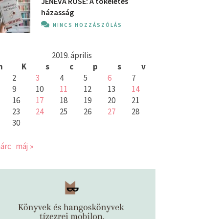
JENEVA ROSE: A ​tökéletes
házasság
NINCS HOZZÁSZÓLÁS
2019. április
h
K
s
c
p
s
v
2
3
4
5
6
7
9
10
11
12
13
14
16
17
18
19
20
21
23
24
25
26
27
28
30
árc
máj »