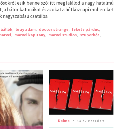
ősökről esik benne szó: itt megtalálod a nagy hatalmú
t, a bátor katonákat és azokat a hétköznapi embereket
k nagyszabású csatáiba.
úállók
,
bray adam
,
doctor strange
,
fekete párduc
,
marvel
,
marvel kapitany
,
marvel studios
,
szuperhős
,
Dalma
10 ÉV EZELŐTT