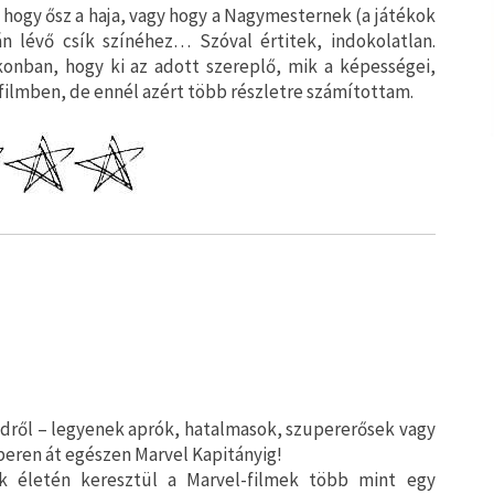
, hogy ősz a haja, vagy hogy a Nagymesternek (a játékok
lán lévő csík színéhez… Szóval értitek, indokolatlan.
konban, hogy ki az adott szereplő, mik a képességei,
 filmben, de ennél azért több részletre számítottam.
ről – legyenek aprók, hatalmasok, szupererősek vagy
ren át egészen Marvel Kapitányig!
k életén keresztül a Marvel-filmek több mint egy