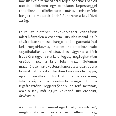
már tíz éve a természettel teljes összhangban éli
napjait, miközben egy bámulatos képességgel
rendelkezik: tökéletesen utánoz mindenféle
hangot – a madarak énekétől kezdve a kávéfőző
zajáig.
Laura az életében bekövetkezett változások
miatt kénytelen a csapattal Dublinba menni. Az ír
fővárosban nem csak hangok egész garmadájával
kell megbirkoznia, hanem Solomonhoz való
tagadhatatlan vonzódásával is. Ugyanis a férfi
hiába érzi ugyanazt a különleges, megfoghatatlan
érzést, mely a lány felé húzza, Solomon
magánélete miatt kettejük kapcsolata csak egyre
bonyolultabbá válik. Eközben Laura mindennapjai,
egy váratlan fordulat következtében,
tulajdonképpen a színtiszta nyugalomból a
legfárasztóbb, legpörgősebb lét felé tartanak,
amit a lány már egyre kevésbé tud elviselni,
átvészelni.
A
Lantmadár
című művet egy kicsit „varázslatos”,
megfoghatatlan történetnek éltem meg,