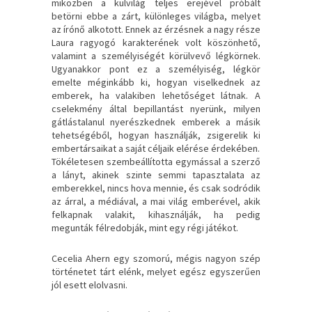
miközben a külvilág teljes erejével próbált
betörni ebbe a zárt, különleges világba, melyet
az írónő alkotott. Ennek az érzésnek a nagy része
Laura ragyogó karakterének volt köszönhető,
valamint a személyiségét körülvevő légkörnek.
Ugyanakkor pont ez a személyiség, légkör
emelte méginkább ki, hogyan viselkednek az
emberek, ha valakiben lehetőséget látnak. A
cselekmény által bepillantást nyerünk, milyen
gátlástalanul nyerészkednek emberek a másik
tehetségéből, hogyan használják, zsigerelik ki
embertársaikat a saját céljaik elérése érdekében.
Tökéletesen szembeállította egymással a szerző
a lányt, akinek szinte semmi tapasztalata az
emberekkel, nincs hova mennie, és csak sodródik
az árral, a médiával, a mai világ emberével, akik
felkapnak valakit, kihasználják, ha pedig
megunták félredobják, mint egy régi játékot.
Cecelia Ahern egy szomorú, mégis nagyon szép
történetet tárt elénk, melyet egész egyszerűen
jól esett elolvasni.