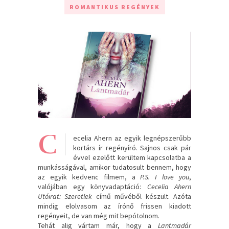
ROMANTIKUS REGÉNYEK
C
ecelia Ahern az egyik legnépszerűbb
kortárs ír regényíró. Sajnos csak pár
évvel ezelőtt kerültem kapcsolatba a
munkásságával, amikor tudatosult bennem, hogy
az egyik kedvenc filmem, a
P.S. I love you
,
valójában egy könyvadaptáció:
Cecelia Ahern
Utóirat: Szeretlek
című művéből készült. Azóta
mindig elolvasom az írónő frissen kiadott
regényeit, de van még mit bepótolnom.
Tehát alig vártam már, hogy a
Lantmadár