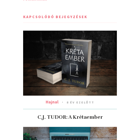
KAPCSOLÓDÓ BEJEGYZÉSEK
Hajnal
8 ÉV EZELŐTT
C.J. TUDOR: A Krétaember