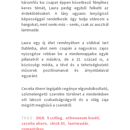
háromfős kis csapat éppen következő filmjéhez
keres témát, Laura pedig egyből felkelti az
érdeklődésüket. A lány ugyanis lenyűgöző
képességgel rendelkezik: úgy tudja utánozni a
hangokat, mint senki más – senki, csak az ausztrál
lantmadár.
Laura egy új élet reményében a stábbal tart
Dublinba, ahol nem csupán a nagyváros zajos
nyüzsgése robban be a mindennapjaiba egyik
pillanatról a másikra, de a 21. század is, a
közösségi média, a tévé és a tehetségkutató
műsorok pozitívumaival és árnyoldalaival
egyaránt.
Cecelia Ahern legújabb regénye elgondolkodtató,
szívmelengető szerelmi történet a mindenkiben
ott lakozó szabadságvágyról és a világ zaja
mögött megbúvó a csendről.
TAGS:
2018
,
5 csillag
,
athenaeum kiadó
,
cecelia ahern
,
chick lit
,
lantmadár
,
romantikus