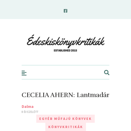
edeskiskonyvkritikak.hu
CECELIA AHERN: Lantmadár
Dalma
8 ÉV EZELŐTT
EGYÉB MŰFAJÚ KÖNYVEK
KÖNYVKRITIKÁK