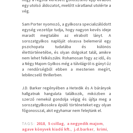
egy utolsó áldozatot, mielőtt váratlanul utolérte a
vég.
Sam Porter nyomozó, a gyilkosra specializálódott
egység vezetője tudja, hogy nagyon kevés ideje
maradt megtalálni az elrabolt lányt. A
sorozatgyilkos naplóját olvasva belemerül egy
pszichopata tudatába és különös
élettörténetébe, és olyan dolgokat talál, amikre
nem lehet felkészülni. Rohamosan fogy az idő, és
a Négy Majom Gyilkos még a túlvilágról is gúnyt űz
a rendőrségből ebben a mesterien megírt,
lebilincselő thrillerben.
J.D. Barker regényében a Hetedik és A bárányok
hallgatnak hangulata találkozik, miközben a
szerző remekül gondolja végig és újítja meg a
sorozatgyilkosokra épülő történeteket egy olyan
főgonosszal, akit egyhamar nem felejtünk el.
TAGS:
2018
,
5 csillag
,
a negyedik majom
,
agave könyvek kiadó kft.
,
j.d.barker
,
krimi
,