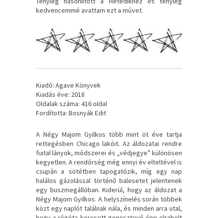
Tényleg hasonlított a Hetedikhez és tényleg
kedvencemmé avattam ezt a művet.
Kiadó: Agave Könyvek
Kiadás éve: 2018
Oldalak száma: 416 oldal
Fordította: Bosnyák Edit
A ​Négy Majom Gyilkos több mint öt éve tartja
rettegésben Chicago lakóit. Az áldozatai rendre
fiatal lányok, módszerei és „védjegye” különösen
kegyetlen. A rendőrség még ennyi év elteltével is
csupán a sötétben tapogatózik, míg egy nap
halálos gázolással történő balesetet jelentenek
egy buszmegállóban. Kiderül, hogy az áldozat a
Négy Majom Gyilkos. A helyszínelés során többek
közt egy naplót találnak nála, és minden arra utal,
hogy a régóta keresett gonosztevő épp elrabolt