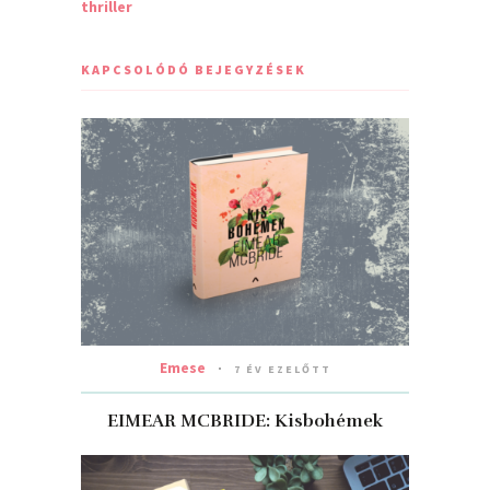
thriller
KAPCSOLÓDÓ BEJEGYZÉSEK
Emese
7 ÉV EZELŐTT
EIMEAR MCBRIDE: Kisbohémek