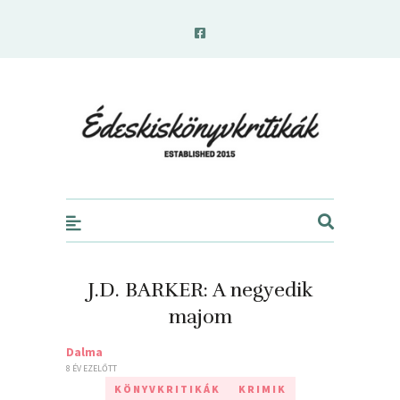
edeskiskonyvkritikak.hu
J.D. BARKER: A ​negyedik
majom
Dalma
8 ÉV EZELŐTT
KÖNYVKRITIKÁK
KRIMIK