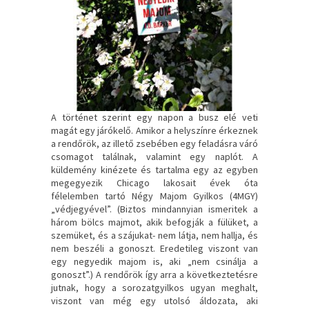
A történet szerint egy napon a busz elé veti
magát egy járókelő. Amikor a helyszínre érkeznek
a rendőrök, az illető zsebében egy feladásra váró
csomagot találnak, valamint egy naplót. A
küldemény kinézete és tartalma egy az egyben
megegyezik Chicago lakosait évek óta
félelemben tartó Négy Majom Gyilkos (4MGY)
„védjegyével”. (Biztos mindannyian ismeritek a
három bölcs majmot, akik befogják a fülüket, a
szemüket, és a szájukat- nem látja, nem hallja, és
nem beszéli a gonoszt. Eredetileg viszont van
egy negyedik majom is, aki „nem csinálja a
gonoszt”.) A rendőrök így arra a következtetésre
jutnak, hogy a sorozatgyilkos ugyan meghalt,
viszont van még egy utolsó áldozata, aki