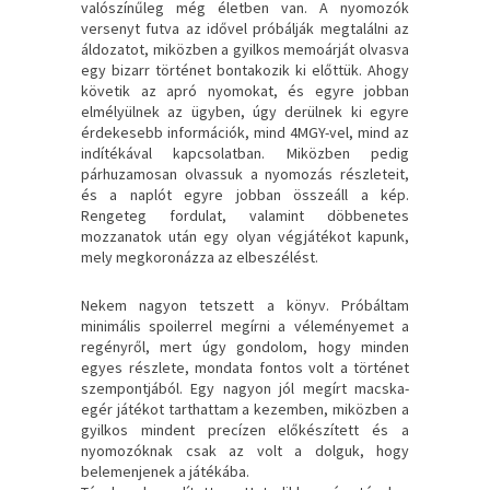
valószínűleg még életben van. A nyomozók
versenyt futva az idővel próbálják megtalálni az
áldozatot, miközben a gyilkos memoárját olvasva
egy bizarr történet bontakozik ki előttük. Ahogy
követik az apró nyomokat, és egyre jobban
elmélyülnek az ügyben, úgy derülnek ki egyre
érdekesebb információk, mind 4MGY-vel, mind az
indítékával kapcsolatban. Miközben pedig
párhuzamosan olvassuk a nyomozás részleteit,
és a naplót egyre jobban összeáll a kép.
Rengeteg fordulat, valamint döbbenetes
mozzanatok után egy olyan végjátékot kapunk,
mely megkoronázza az elbeszélést.
Nekem nagyon tetszett a könyv. Próbáltam
minimális spoilerrel megírni a véleményemet a
regényről, mert úgy gondolom, hogy minden
egyes részlete, mondata fontos volt a történet
szempontjából. Egy nagyon jól megírt macska-
egér játékot tarthattam a kezemben, miközben a
gyilkos mindent precízen előkészített és a
nyomozóknak csak az volt a dolguk, hogy
belemenjenek a játékába.