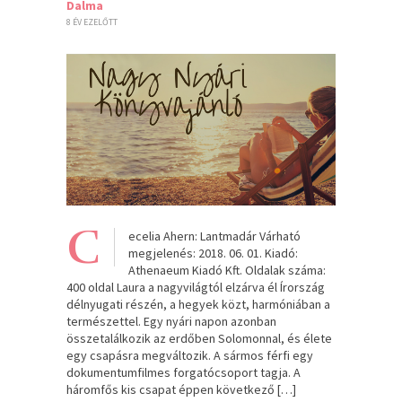
Dalma
8 ÉV EZELŐTT
C
ecelia Ahern: Lantmadár Várható
megjelenés: 2018. 06. 01. Kiadó:
Athenaeum Kiadó Kft. Oldalak száma:
400 oldal Laura a nagyvilágtól elzárva él Írország
délnyugati részén, a hegyek közt, harmóniában a
természettel. Egy nyári napon azonban
összetalálkozik az erdőben Solomonnal, és élete
egy csapásra megváltozik. A sármos férfi egy
dokumentumfilmes forgatócsoport tagja. A
háromfős kis csapat éppen következő […]