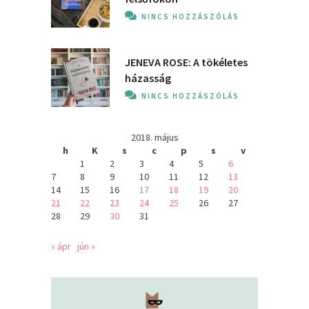
NINCS HOZZÁSZÓLÁS
JENEVA ROSE: A ​tökéletes
házasság
NINCS HOZZÁSZÓLÁS
2018. május
h
K
s
c
p
s
v
1
2
3
4
5
6
7
8
9
10
11
12
13
14
15
16
17
18
19
20
21
22
23
24
25
26
27
28
29
30
31
« ápr
jún »