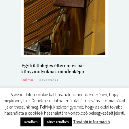
5+1 Kará
Dalma
9
Egy különleges étterem és bár-
könyvmolyoknak mindenképp
Dalma
10 ÉV EZELŐTT
A weboldalon cookie-kat használunk annak érdekében, hogy
megkönnyítsük Önnek az oldal használatát és releváns információkat
jeleníthessünk meg. Felhívjuk szíves figyelmét, hogy az oldal további
használata a cookie-k használatára vonatkozó beleegyezését jelenti.
© ÉDES KIS KÖNYVKRITIKÁK 2024
További információ
Rendben
Nincs rendben