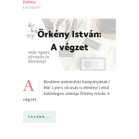
Dalma
8 ÉV EZELŐTT
A
Bookline webáruház kampányának (
Már 1 perc olvasás is élmény! ) első
különleges videója Örkény István: A
végzet
tovább...