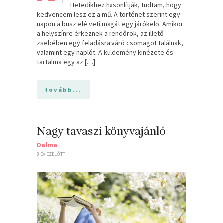
Hetedikhez hasonlítják, tudtam, hogy
kedvencem lesz ez a mű. A történet szerint egy
napon a busz elé veti magát egy járókelő. Amikor
a helyszínre érkeznek a rendőrök, az illető
zsebében egy feladásra váró csomagot találnak,
valamint egy naplót. A küldemény kinézete és
tartalma egy az […]
tovább...
Nagy tavaszi könyvajánló
Dalma
8 ÉV EZELŐTT