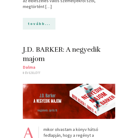
az elbeszélés valós személyekről szól,
megtörtént […]
tovább...
J.D. BARKER: A ​negyedik
majom
Dalma
8 ÉV EZELŐTT
A
mikor olvastam a könyv hátsó
fedlapján, hogy a regényt a