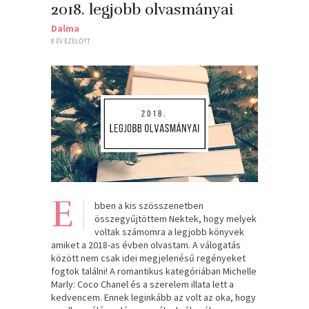
2018. legjobb olvasmányai
Dalma
8 ÉV EZELŐTT
E
bben a kis szösszenetben
összegyűjtöttem Nektek, hogy melyek
voltak számomra a legjobb könyvek
amiket a 2018-as évben olvastam. A válogatás
között nem csak idei megjelenésű regényeket
fogtok találni! A romantikus kategóriában Michelle
Marly: Coco Chanel és a szerelem illata lett a
kedvencem. Ennek leginkább az volt az oka, hogy