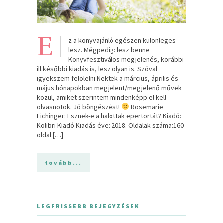
E
z a könyvajánló egészen különleges
lesz. Mégpedig: lesz benne
Könyvfesztiválos megjelenés, korábbi
ill.későbbi kiadás is, lesz olyan is. Szóval
igyekszem felölelni Nektek a március, április és
május hónapokban megjelent/megjelenő művek
közül, amiket szerintem mindenképp el kell
olvasnotok. Jó böngészést!
Rosemarie
Eichinger: Esznek-e ​a halottak epertortát? Kiadó:
Kolibri Kiadó Kiadás éve: 2018. Oldalak száma:160
oldal […]
tovább...
LEGFRISSEBB BEJEGYZÉSEK