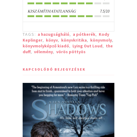
7.5/10
KISZÁMÍTHATATLANSÁG
TAGS:
a hazugságháló
,
a pótkerék
,
Kody
Keplinger
,
könyv
,
könyvkritika
,
könyvmoly
,
könyvmolyképző kiadó
,
Lying Out Loud
,
the
duff
,
vélemény
,
vörös pöttyös
KAPCSOLÓDÓ BEJEGYZÉSEK