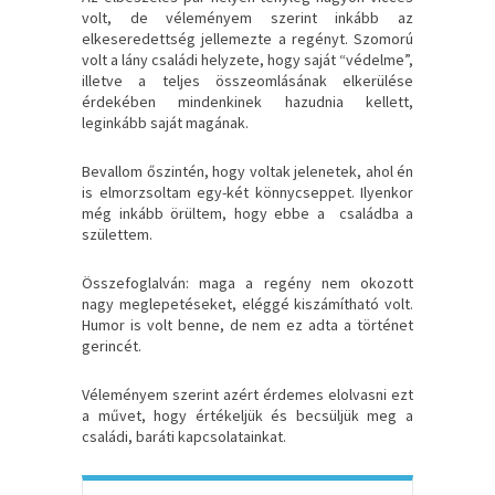
volt, de véleményem szerint inkább az
elkeseredettség jellemezte a regényt. Szomorú
volt a lány családi helyzete, hogy saját “védelme”,
illetve a teljes összeomlásának elkerülése
érdekében mindenkinek hazudnia kellett,
leginkább saját magának.
Bevallom őszintén, hogy voltak jelenetek, ahol én
is elmorzsoltam egy-két könnycseppet. Ilyenkor
még inkább örültem, hogy ebbe a családba a
születtem.
Összefoglalván: maga a regény nem okozott
nagy meglepetéseket, eléggé kiszámítható volt.
Humor is volt benne, de nem ez adta a történet
gerincét.
Véleményem szerint azért érdemes elolvasni ezt
a művet, hogy értékeljük és becsüljük meg a
családi, baráti kapcsolatainkat.