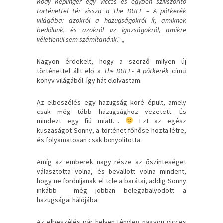
Kody Keplinger egy vicces és egyben szívszorító
történettel tér vissza a The DUFF – A pótkerék
világába: azokról a hazugságokról ír, amiknek
bedőlünk, és azokról az igazságokról, amikre
véletlenül sem számítanánk.” „
Nagyon érdekelt, hogy a szerző milyen új
történettel állt elő a
The DUFF- A pótkerék
című
könyv világából. Így hát elolvastam.
Az elbeszélés egy hazugság köré épült, amely
csak még több hazugsághoz vezetett. És
mindezt egy fiú miatt…
Ezt az egész
kuszaságot Sonny, a történet főhőse hozta létre,
és folyamatosan csak bonyolította.
Amíg az emberek nagy része az őszinteséget
választotta volna, és bevallott volna mindent,
hogy ne forduljanak el tőle a barátai, addig Sonny
inkább még jobban belegabalyodott a
hazugságai hálójába.
Az elbeszélés pár helyen tényleg nagyon vicces