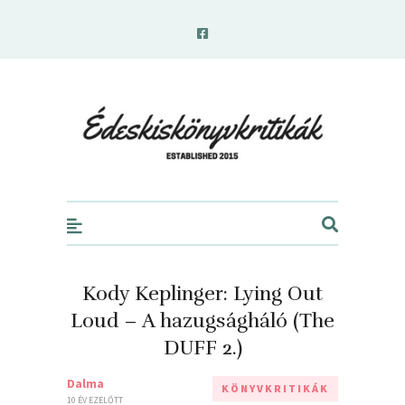
edeskiskonyvkritikak.hu
Kody Keplinger: Lying Out
Loud – A hazugságháló (The
DUFF 2.)
Dalma
KÖNYVKRITIKÁK
10 ÉV EZELŐTT