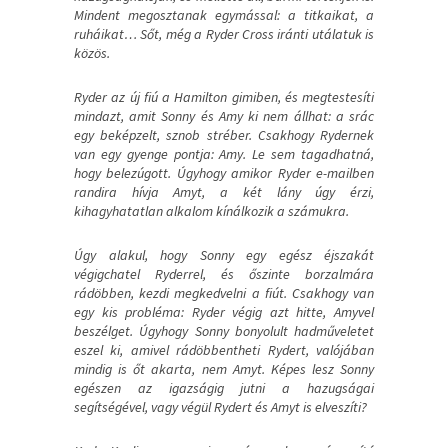
Mindent megosztanak egymással: a titkaikat, a
ruháikat… Sőt, még a Ryder Cross iránti utálatuk is
közös.
Ryder az új fiú a Hamilton gimiben, és megtestesíti
mindazt, amit Sonny és Amy ki nem állhat: a srác
egy beképzelt, sznob stréber. Csakhogy Rydernek
van egy gyenge pontja: Amy. Le sem tagadhatná,
hogy belezúgott. Úgyhogy amikor Ryder e-mailben
randira hívja Amyt, a két lány úgy érzi,
kihagyhatatlan alkalom kínálkozik a számukra.
Úgy alakul, hogy Sonny egy egész éjszakát
végigchatel Ryderrel, és őszinte borzalmára
rádöbben, kezdi megkedvelni a fiút. Csakhogy van
egy kis probléma: Ryder végig azt hitte, Amyvel
beszélget. Úgyhogy Sonny bonyolult hadműveletet
eszel ki, amivel rádöbbentheti Rydert, valójában
mindig is őt akarta, nem Amyt. Képes lesz Sonny
egészen az igazságig jutni a hazugságai
segítségével, vagy végül Rydert és Amyt is elveszíti?