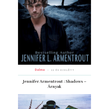
Dalma
11 ÉV EZELŐTT
Jennifer Armentrout : Shadows –
Árnyak