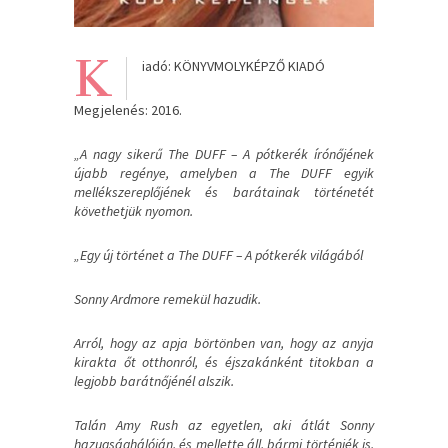
K
iadó: KÖNYVMOLYKÉPZŐ KIADÓ
Megjelenés: 2016.
„A nagy sikerű The DUFF – A pótkerék írónőjének
újabb regénye, amelyben a The DUFF egyik
mellékszereplőjének és barátainak történetét
követhetjük nyomon.
„Egy új történet a The DUFF – A pótkerék világából
Sonny Ardmore remekül hazudik.
Arról, hogy az apja börtönben van, hogy az anyja
kirakta őt otthonról, és éjszakánként titokban a
legjobb barátnőjénél alszik.
Talán Amy Rush az egyetlen, aki átlát Sonny
hazugsághálóján, és mellette áll, bármi történjék is.