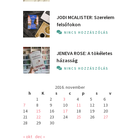
JODI MCALISTER: Szerelem
felsőfokon
NINCS HOZZÁSZÓLÁS
JENEVA ROSE: A ​tökéletes
házasság
NINCS HOZZÁSZÓLÁS
2016. november
h
K
s
c
p
s
v
1
2
3
4
5
6
7
8
9
10
11
12
13
14
15
16
17
18
19
20
21
22
23
24
25
26
27
28
29
30
« okt
dec »