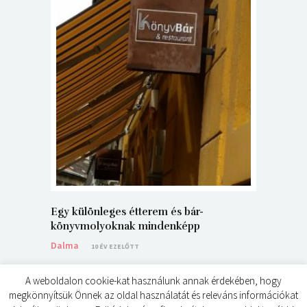
5+1 Kará
Dalma
9
Egy különleges étterem és bár-
könyvmolyoknak mindenképp
Dalma
10 ÉV EZELŐTT
A weboldalon cookie-kat használunk annak érdekében, hogy
megkönnyítsük Önnek az oldal használatát és releváns információkat