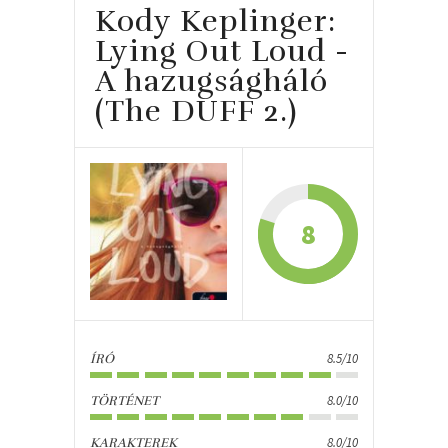
Kody Keplinger:
Lying Out Loud -
A hazugságháló
(The DUFF 2.)
8
8.5/10
ÍRÓ
8.0/10
TÖRTÉNET
8.0/10
KARAKTEREK