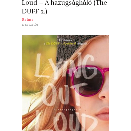
Loud – A hazugságháló (The
DUFF 2.)
Dalma
10 ÉV EZELŐTT