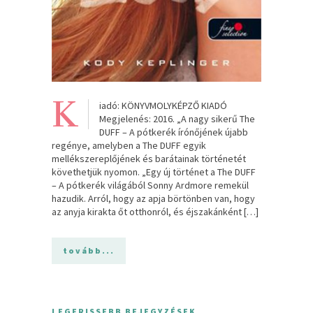
K
iadó: KÖNYVMOLYKÉPZŐ KIADÓ
Megjelenés: 2016. „A nagy sikerű The
DUFF – A pótkerék írónőjének újabb
regénye, amelyben a The DUFF egyik
mellékszereplőjének és barátainak történetét
követhetjük nyomon. „Egy új történet a The DUFF
– A pótkerék világából Sonny Ardmore remekül
hazudik. Arról, hogy az apja börtönben van, hogy
az anyja kirakta őt otthonról, és éjszakánként […]
tovább...
LEGFRISSEBB BEJEGYZÉSEK