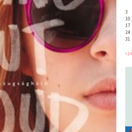
3
10
17
24
31
« jú