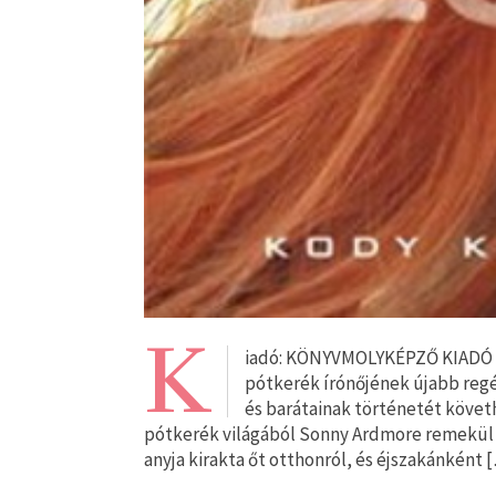
K
iadó: KÖNYVMOLYKÉPZŐ KIADÓ Me
pótkerék írónőjének újabb reg
és barátainak történetét követ
pótkerék világából Sonny Ardmore remekül h
anyja kirakta őt otthonról, és éjszakánként 