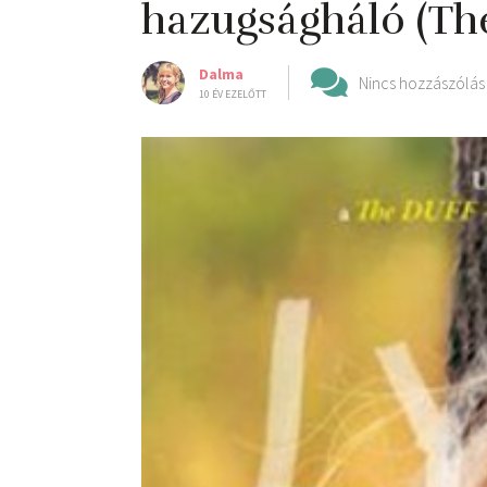
hazugságháló (Th
Dalma
Nincs hozzászólás
10 ÉV EZELŐTT