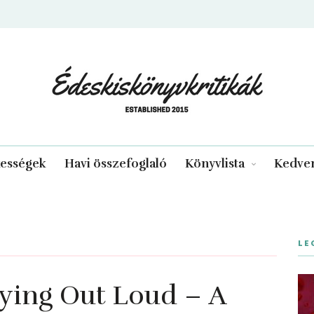
edeskiskonyvkritikak.hu
kességek
Havi összefoglaló
Könyvlista
Kedven
LE
Lying Out Loud – A