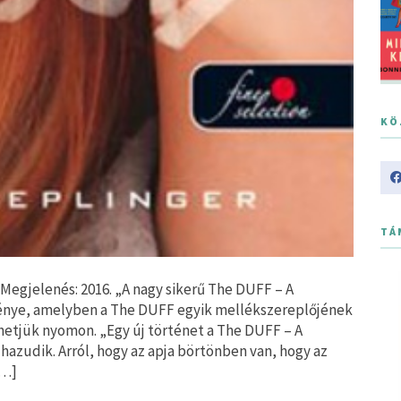
KÖ
TÁ
gjelenés: 2016. „A nagy sikerű The DUFF – A
énye, amelyben a The DUFF egyik mellékszereplőjének
hetjük nyomon. „Egy új történet a The DUFF – A
azudik. Arról, hogy az apja börtönben van, hogy az
[…]