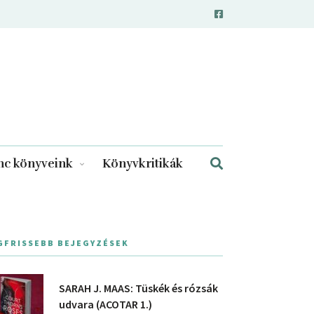
c könyveink
Könyvkritikák
GFRISSEBB BEJEGYZÉSEK
SARAH J. MAAS: Tüskék és rózsák
udvara (ACOTAR 1.)