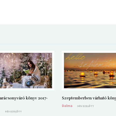
arácsonyváró könyv 2017-
Szeptemberben várható kön
Dalma
9 ÉV EZELŐTT
a
9 ÉV EZELŐTT