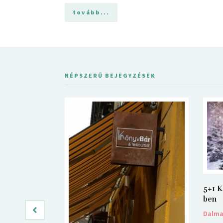
tovább...
NÉPSZERŰ BEJEGYZÉSEK
5+1 K
ben
Dalm