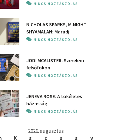
NINCS HOZZÁSZÓLÁS
NICHOLAS SPARKS, M.NIGHT
SHYAMALAN: Maradj
NINCS HOZZÁSZÓLÁS
JODI MCALISTER: Szerelem
felsőfokon
NINCS HOZZÁSZÓLÁS
JENEVA ROSE: A ​tökéletes
házasság
NINCS HOZZÁSZÓLÁS
2026. augusztus
h
K
s
c
p
s
v