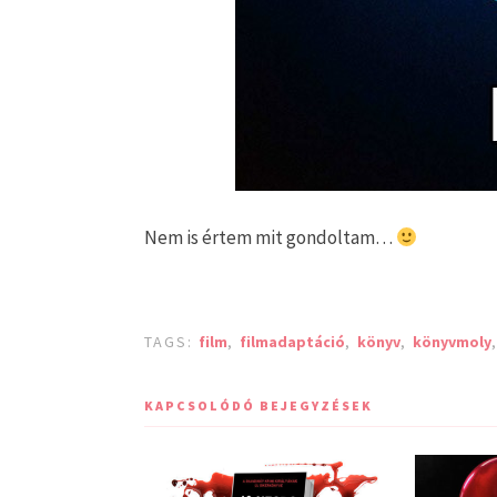
Nem is értem mit gondoltam…
TAGS:
film
,
filmadaptáció
,
könyv
,
könyvmoly
KAPCSOLÓDÓ BEJEGYZÉSEK