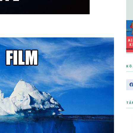
KÖ
TÁ