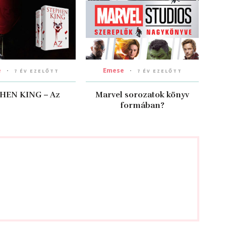
e
Emese
7 ÉV EZELŐTT
7 ÉV EZELŐTT
HEN KING – Az
Marvel sorozatok könyv
formában?