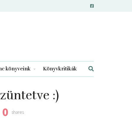
c könyveink
Könyvkritikák
züntetve :)
0
shares