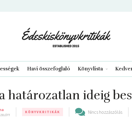
edeskiskonyvkritikak.hu
kességek
Havi összefoglaló
Könyvlista
Kedven
a határozatlan ideig bes
ma
Nincs hozzászólás
KÖNYVKRITIKÁK
 EZELŐTT