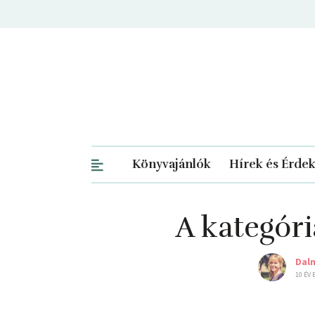
Könyvajánlók
Hírek és Érde
A kategóri
Dal
10 ÉV