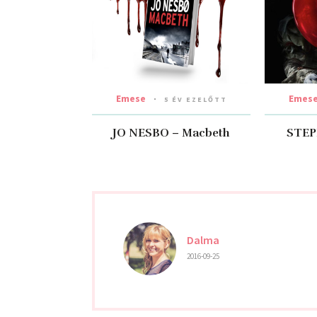
Emese
Emes
5 ÉV EZELŐTT
JO NESBO – Macbeth
STEP
Dalma
2016-09-25