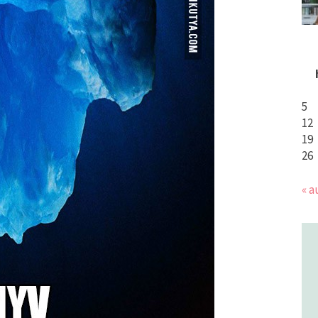
5
12
19
26
« a