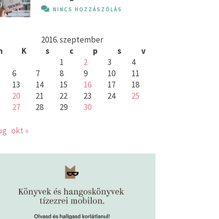
NINCS HOZZÁSZÓLÁS
2016. szeptember
h
K
s
c
p
s
v
1
2
3
4
6
7
8
9
10
11
13
14
15
16
17
18
20
21
22
23
24
25
27
28
29
30
ug
okt »