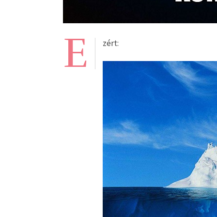
E
zért: