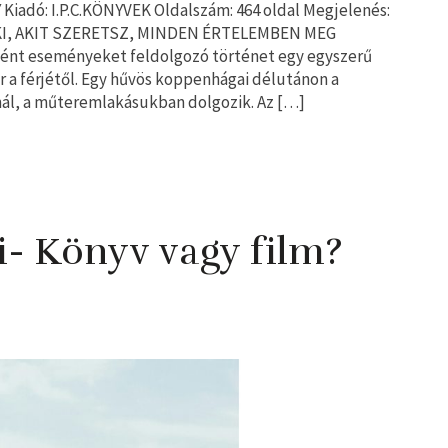
iadó: I.P.C.KÖNYVEK Oldalszám: 464 oldal Megjelenés:
AKI, AKIT SZERETSZ, MINDEN ÉRTELEMBEN MEG
nt eseményeket feldolgozó történet egy egyszerű
ér a férjétől. Egy hűvös koppenhágai délutánon a
nál, a műteremlakásukban dolgozik. Az […]
i- Könyv vagy film?