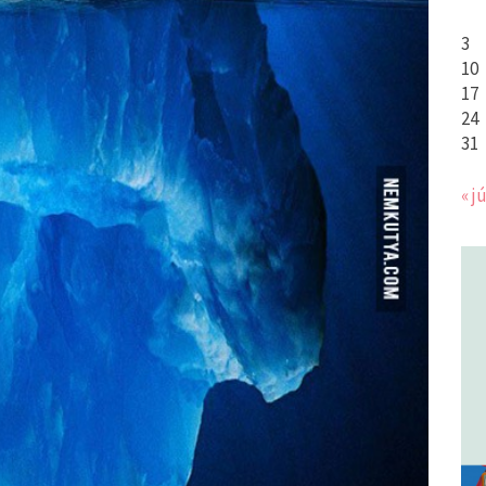
3
10
17
24
31
« jú