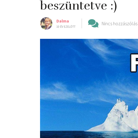
beszüntetve :)
Dalma
Nincs hozzászólás
10 ÉV EZELŐTT