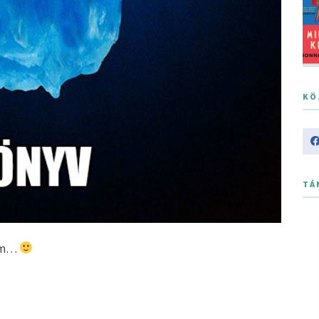
KÖ
TÁ
tam…