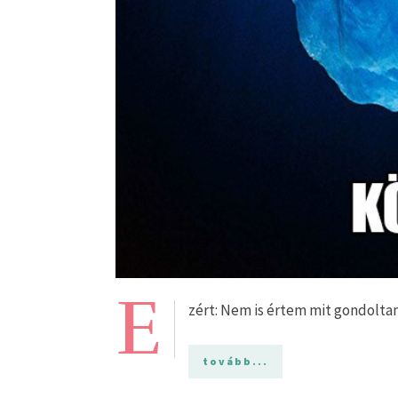
E
zért: Nem is értem mit gondol
tovább...