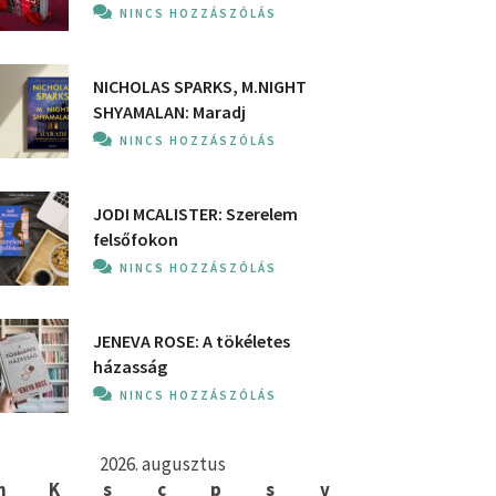
NINCS HOZZÁSZÓLÁS
NICHOLAS SPARKS, M.NIGHT
SHYAMALAN: Maradj
NINCS HOZZÁSZÓLÁS
JODI MCALISTER: Szerelem
felsőfokon
NINCS HOZZÁSZÓLÁS
JENEVA ROSE: A ​tökéletes
házasság
NINCS HOZZÁSZÓLÁS
2026. augusztus
h
K
s
c
p
s
v