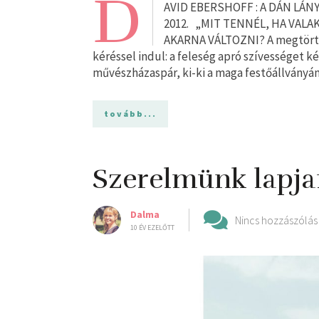
D
AVID EBERSHOFF : A DÁN LÁNY K
2012. „MIT TENNÉL, HA VAL
AKARNA VÁLTOZNI? A megtörté
kéréssel indul: a feleség apró szívességet k
művészházaspár, ki-ki a maga festőállványá
tovább...
Szerelmünk lapja
Dalma
Nincs hozzászólás
10 ÉV EZELŐTT