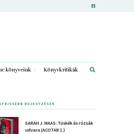
c könyveink
Könyvkritikák
GFRISSEBB BEJEGYZÉSEK
SARAH J. MAAS: Tüskék és rózsák
udvara (ACOTAR 1.)