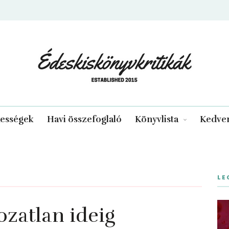
edeskiskonyvkritikak.hu
kességek
Havi összefoglaló
Könyvlista
Kedven
LE
ozatlan ideig