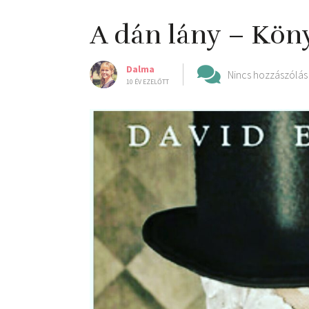
A dán lány – Köny
Dalma
Nincs hozzászólás
10 ÉV EZELŐTT