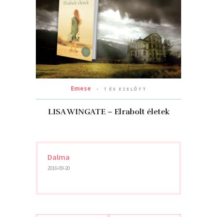
Emese
7 ÉV EZELŐTT
LISA WINGATE – Elrabolt életek
Dalma
2016-09-20