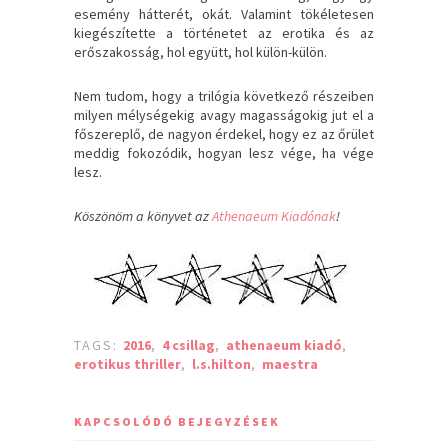
esemény hátterét, okát. Valamint tökéletesen
kiegészítette a történetet az erotika és az
erőszakosság, hol együtt, hol külön-külön.
Nem tudom, hogy a trilógia következő részeiben
milyen mélységekig avagy magasságokig jut el a
főszereplő, de nagyon érdekel, hogy ez az őrület
meddig fokozódik, hogyan lesz vége, ha vége
lesz.
Köszönöm a könyvet az
Athenaeum Kiadónak
!
TAGS:
2016
,
4 csillag
,
athenaeum kiadó
,
erotikus thriller
,
l.s.hilton
,
maestra
KAPCSOLÓDÓ BEJEGYZÉSEK