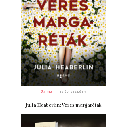
Dalma
10 ÉV EZELŐTT
Julia Heaberlin: Véres margaréták