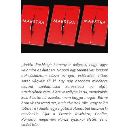
„Judith Rashleigh keményen dolgozik, hogy vigye
valamire az életben. Nappal egy tekintélyes londoni
aukciósházban húzza az igát, esténként, titkos
sötét vágyait éli ki. Egy nap azonban mindenre
elszánt szélhámosok keresztezik az útját.
Karrierjének vége, élete veszélybe kerül, menekülnie
kell. A fiatal nő azonban nem hagyja magát. Bármi
áron visszaszerzi azt, amit elvettek tőle. Vagy talán
többet is? Judith egyre gátlástalanabbul használ ki
mindenkit. Eljut a Francia Riviérára, Genfbe,
Rómába, megismeri Párizs éjszakai életét, és a
valódi bűnt.