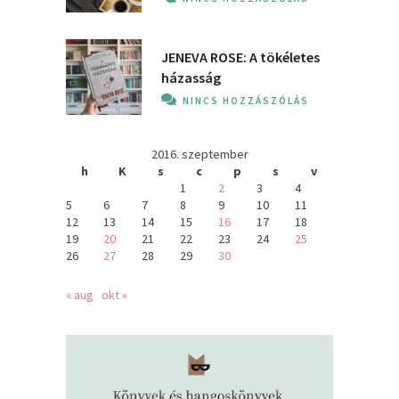
JENEVA ROSE: A ​tökéletes
házasság
NINCS HOZZÁSZÓLÁS
2016. szeptember
h
K
s
c
p
s
v
1
2
3
4
5
6
7
8
9
10
11
12
13
14
15
16
17
18
19
20
21
22
23
24
25
26
27
28
29
30
« aug
okt »