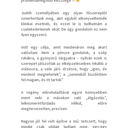
problémamegoldó készsége ?!
Judith személyében egy olyan főszereplőt
ismerhettünk meg, akit egyből elkönyvelhetnék
klinikai esetnek, és ezzel le is tudhatnám a
cselekedeteinek okát. De úgy gondolom ez nem
ilyen egyszerű.
Volt egy célja, amit mindenáron meg akart
valósítani. Nem a pénzre gondolok, a szép
ruhákra, a gyönyörű tárgyakra – nyilván ezek is
szerepet játszottak az elképzeléseiben. Inkább a
státuszra, a vele járó érzésre, hogy „igen, én
mindent megtehetek”, a „semmiből küzdöttem
fel magam, és itt tartok”.
A regény előrehaladtával egyre könnyebben
ment neki a másokon való „átgázolás”,
lelkiismeretfurdalás nélkül, előre
megtervezetten, precízen.
Nagyon jól fel volt építve a mű: tetszett, hogy
mindig csak utólag tudtam meg, egy-egy