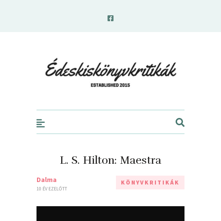
edeskiskonyvkritikak.hu
L. S. Hilton: Maestra
Dalma
KÖNYVKRITIKÁK
10 ÉV EZELŐTT