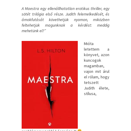
A Maestra egy ellenállhatatlan erotikus thriller, egy
sötét trilógia első része. Judith felemelkedését, és
ámokfutását követhetjük nyomon, miközben
feltehetjük magunknak a kérdést: meddig
mehetünk el?”
Mióta
letettem a
könyvet, azon
kuncogok
magamban,
vajon mit árul
el rólam, hogy
tetszett
Judith élete,
stílusa,