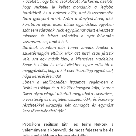
? azelőtt, hogy Dara csókolózott Parkerrel, azelőtt,
hogy Nicknek le kellett mondania a legjobb
barátjáról, és a baleset előtt, ami összeroncsolta
Dara gyönyörű arcát. Azóta a lánytestvérek, akik
korábban olyan közel álltak egymáshoz, egyetlen
szót sem váltanak. Nick egy pillanat alatt elvesztett
mindent, és feltett szándéka a nyár folyamán
visszaszerezni, amit lehet.
Darának azonban más tervei vannak. Amikor a
születésnapján eltűnik, Nick azt hiszi, csak játszik
vele. Ám egy másik lány, a kilencéves Madeleine
Snow is eltűnt és mivel Nickben egyre erősebb a
meggyőződés, hogy a két eset összefügg egymással,
húga keresésére indul.
Ebben a lebilincselően izgalmas regényben a
Delírium-trilógia és a Mielőtt elmegyek írója, Lauren
Oliver olyan világot alkotott meg, ahol a cselszövés,
a veszteség és a sejtelem összefonódik, és érzékeny
részletekkel kirajzolja két önmagát és egymást
kereső testvér életútját.”
Próbálom reálisan látni és leírni Nektek a
véleményem a könyvről, de most fejeztem be és
teljes mértékben a hatása alatt állok.