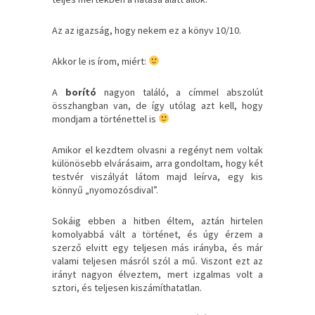
Az az igazság, hogy nekem ez a könyv 10/10.
Akkor le is írom, miért:
A
borító
nagyon találó, a címmel abszolút
összhangban van, de így utólag azt kell, hogy
mondjam a történettel is
Amikor el kezdtem olvasni a regényt nem voltak
különösebb elvárásaim, arra gondoltam, hogy két
testvér viszályát látom majd leírva, egy kis
könnyű „nyomozósdival”.
Sokáig ebben a hitben éltem, aztán hirtelen
komolyabbá vált a történet, és úgy érzem a
szerző elvitt egy teljesen más irányba, és már
valami teljesen másról szól a mű. Viszont ezt az
irányt nagyon élveztem, mert izgalmas volt a
sztori, és teljesen kiszámíthatatlan.