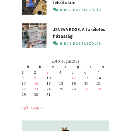
felsőfokon
NINCS HOZZÁSZÓLÁS
JENEVA ROSE: A ​tökéletes
házasság
NINCS HOZZÁSZÓLÁS
2016. augusztus
h
K
s
c
p
s
v
1
2
3
4
5
6
7
8
9
10
11
12
13
14
15
16
17
18
19
20
21
22
23
24
25
26
27
28
29
30
31
« júl
szept »