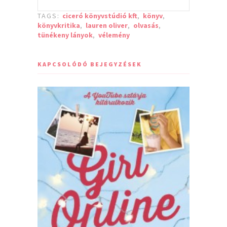
TAGS:
ciceró könyvstúdió kft
,
könyv
,
könyvkritika
,
lauren oliver
,
olvasás
,
tünékeny lányok
,
vélemény
KAPCSOLÓDÓ BEJEGYZÉSEK