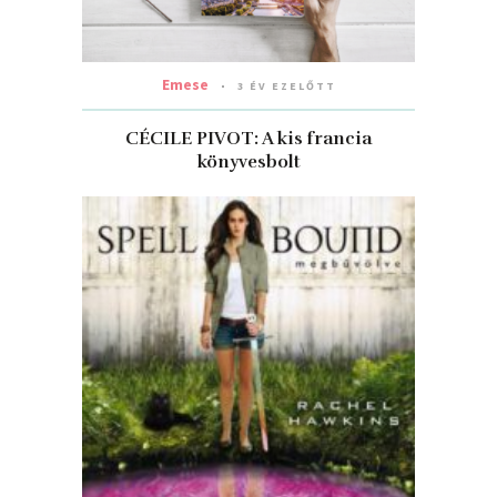
Emese
3 ÉV EZELŐTT
CÉCILE PIVOT: A kis francia
könyvesbolt