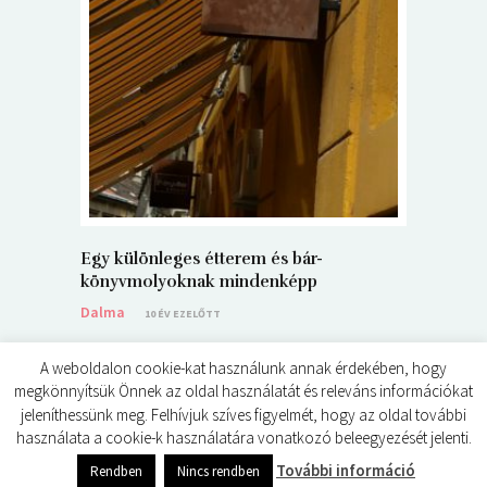
5+1 Kará
Dalma
9
Egy különleges étterem és bár-
könyvmolyoknak mindenképp
Dalma
10 ÉV EZELŐTT
A weboldalon cookie-kat használunk annak érdekében, hogy
megkönnyítsük Önnek az oldal használatát és releváns információkat
jeleníthessünk meg. Felhívjuk szíves figyelmét, hogy az oldal további
használata a cookie-k használatára vonatkozó beleegyezését jelenti.
© ÉDES KIS KÖNYVKRITIKÁK 2024
0
shares
További információ
Rendben
Nincs rendben