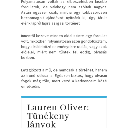
Folyamatosan voltak az elbeszélésben kisebb
fordulatok, de valahogy nem szóltak nagyot.
Aztán egyszer csak, mintha egy többszörösen
becsomagolt ajándékot nyitnánk ki, úgy tárult
elénk lapról lapra az igazi történet.
Innentől kezdve minden oldal szinte egy fordulat
volt, miközben folyamatosan azon gondolkoztam,
hogy a különböző eseményekre utalás, vagy azok
előjelei, miért nem tűntek fel eddig, olvasás
közben.
Letaglózott a mű, de nemcsak a történet, hanem
az írónő stílusa is. Egészen biztos, hogy olvasni
fogok még tőle, mert kezd a kedvenceim közé
emelkedni.
Lauren Oliver:
Tünékeny
lányok