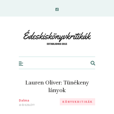
edeskiskonyvkritikak.hu
Lauren Oliver: Tünékeny
lányok
Dalma
KÖNYVKRITIKÁK
10 ÉV EZELŐTT