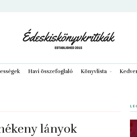
edeskiskonyvkritikak.hu
kességek
Havi összefoglaló
Könyvlista
Kedven
LE
ünékeny lányok