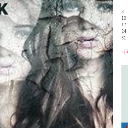
3
10
17
24
31
« jú