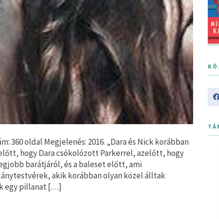
KÖ
TÁ
ám: 360 oldal Megjelenés: 2016. „Dara és Nick korábban
előtt, hogy Dara csókolózott Parkerrel, azelőtt, hogy
gjobb barátjáról, és a baleset előtt, ami
lánytestvérek, akik korábban olyan közel álltak
k egy pillanat […]