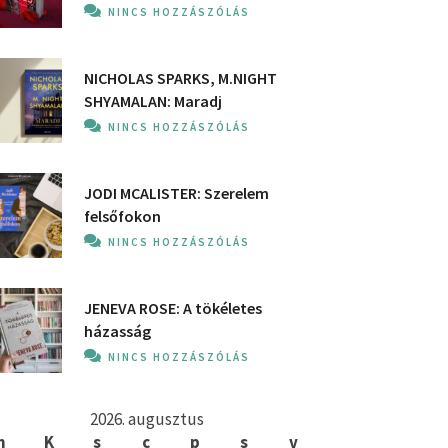
NINCS HOZZÁSZÓLÁS
NICHOLAS SPARKS, M.NIGHT
SHYAMALAN: Maradj
NINCS HOZZÁSZÓLÁS
JODI MCALISTER: Szerelem
felsőfokon
NINCS HOZZÁSZÓLÁS
JENEVA ROSE: A ​tökéletes
házasság
NINCS HOZZÁSZÓLÁS
2026. augusztus
h
K
s
c
p
s
v