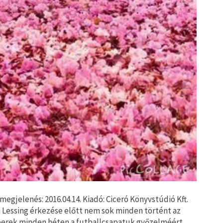
egjelenés: 2016.04.14. Kiadó: Ciceró Könyvstúdió Kft.
n Lessing érkezése előtt nem sok minden történt az
berek minden héten a futballcsapatuk győzelméért