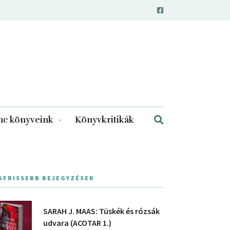
c könyveink
Könyvkritikák
GFRISSEBB BEJEGYZÉSEK
SARAH J. MAAS: Tüskék és rózsák
udvara (ACOTAR 1.)