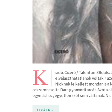
K
iadó: Ciceró / Talentum Oldalsz
elválaszthatatlanok voltak ? az
Nicknek le kellett mondania a le
összeroncsolta Dara gyönyörű arcát. Azóta a 
egymáshoz, egyetlen szót sem váltanak. Nic
tovább...