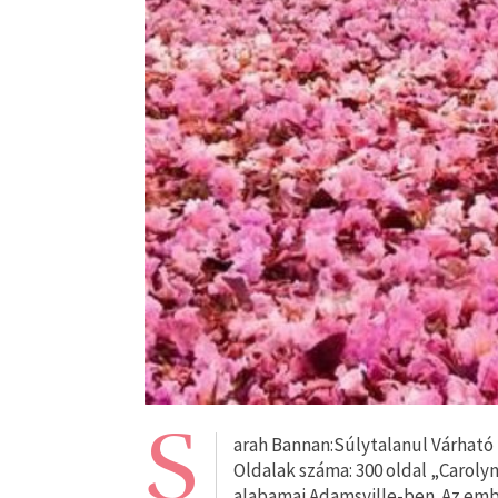
S
arah Bannan:Súlytalanul Várható m
Oldalak száma: 300 oldal „Caroly
alabamai Adamsville-ben. Az em