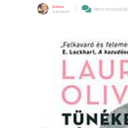
Dalma
Nincs hozzászólás
10 ÉV EZELŐTT