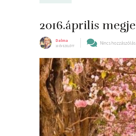
2016.április megj
Dalma
Nincs hozzászólás
10 ÉV EZELŐTT