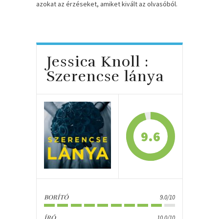
azokat az érzéseket, amiket kivált az olvasóból.
Jessica Knoll :
Szerencse lánya
9.6
9.0/10
BORÍTÓ
10.0/10
ÍRÓ