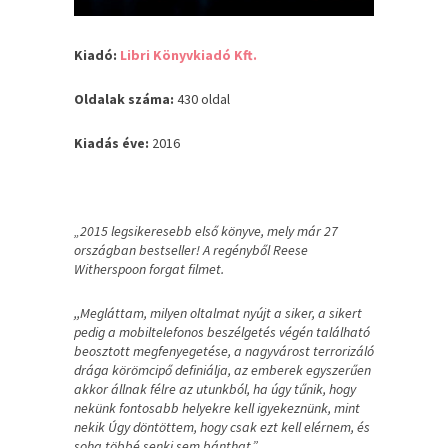
Kiadó:
Libri Könyvkiadó Kft.
Oldalak száma:
430 oldal
Kiadás éve:
2016
„2015 legsikeresebb első könyve, mely már 27
országban bestseller! A regényből Reese
Witherspoon forgat filmet.
,,Megláttam, milyen oltalmat nyújt a siker, a sikert
pedig a mobiltelefonos beszélgetés végén található
beosztott megfenyegetése, a nagyvárost terrorizáló
drága körömcipő definiálja, az emberek egyszerűen
akkor állnak félre az utunkból, ha úgy tűnik, hogy
nekünk fontosabb helyekre kell igyekeznünk, mint
nekik Úgy döntöttem, hogy csak ezt kell elérnem, és
soha többé senki sem bánthat.”