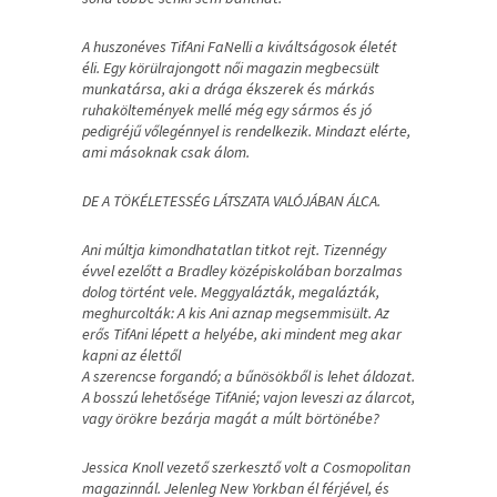
A huszonéves TifAni FaNelli a kiváltságosok életét
éli. Egy körülrajongott női magazin megbecsült
munkatársa, aki a drága ékszerek és márkás
ruhaköltemények mellé még egy sármos és jó
pedigréjű vőlegénnyel is rendelkezik. Mindazt elérte,
ami másoknak csak álom.
DE A TÖKÉLETESSÉG LÁTSZATA VALÓJÁBAN ÁLCA.
Ani múltja kimondhatatlan titkot rejt. Tizennégy
évvel ezelőtt a Bradley középiskolában borzalmas
dolog történt vele. Meggyalázták, megalázták,
meghurcolták: A kis Ani aznap megsemmisült. Az
erős TifAni lépett a helyébe, aki mindent meg akar
kapni az élettől
A szerencse forgandó; a bűnösökből is lehet áldozat.
A bosszú lehetősége TifAnié; vajon leveszi az álarcot,
vagy örökre bezárja magát a múlt börtönébe?
Jessica Knoll vezető szerkesztő volt a Cosmopolitan
magazinnál. Jelenleg New Yorkban él férjével, és