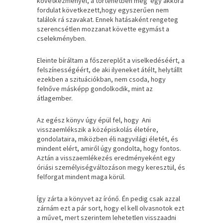
következményei, a történetben még egy akkora
fordulat következett,hogy egyszerűen nem
találok rá szavakat. Ennek hatásaként rengeteg
szerencsétlen mozzanat követte egymást a
cselekményben.
Eleinte bíráltam a főszereplőt a viselkedéséért, a
felszínességéért, de aki ilyeneket átélt, helytállt
ezekben a szituációkban, nem csoda, hogy
felnőve másképp gondolkodik, mint az
átlagember.
Az egész könyv úgy épül fel, hogy Ani
visszaemlékszik a középiskolás életére,
gondolataira, miközben éli nagyvilági életét, és
mindent elért, amiről úgy gondolta, hogy fontos.
Aztán a visszaemlékezés eredményeként egy
óriási személyiségváltozáson megy keresztül, és
felforgat mindent maga körül.
Így zárta a könyvet az írónő. Én pedig csak azzal
zárnám ezt a pár sort, hogy el kell olvasnotok ezt
a művet, mert szerintem lehetetlen visszaadni