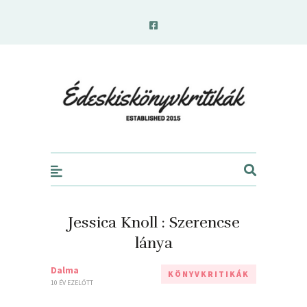
edeskiskonyvkritikak.hu
Jessica Knoll : Szerencse
lánya
Dalma
KÖNYVKRITIKÁK
10 ÉV EZELŐTT