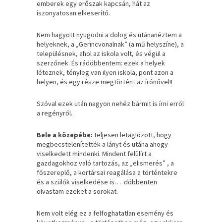
emberek egy erőszak kapcsán, hát az
iszonyatosan elkeserítő.
Nem hagyott nyugodni a dolog és utánanéztem a
helyeknek, a „Gerincvonalnak” (a mű helyszíne), a
településnek, ahol az iskola volt, és végül a
szerzőnek. És rádöbbentem: ezek a helyek
léteznek, tényleg van ilyen iskola, pont azon a
helyen, és egy része megtörtént az írónővel!!
Szóval ezek után nagyon nehéz bármit is írni erről
a regényről.
Bele a közepébe:
teljesen letaglózott, hogy
megbecstelenítették a lányt és utána ahogy
viselkedett mindenki. Mindent felülírt a
gazdagokhoz való tartozás, az „elismerés” , a
főszereplő, a kortársai reagálása a történtekre
és a szülők viselkedése is… döbbenten
olvastam ezeket a sorokat.
Nem volt elég ez a felfoghatatlan esemény és