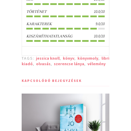
10.0/10
TÖRTÉNET
9.0/10
KARAKTEREK
10.0/10
KISZÁMÍTHATATLANSÁG
TAGS:
jessica knoll
,
könyv
,
könyvmoly
,
libri
kiadó
,
olvasás
,
szerencse lánya
,
vélemény
KAPCSOLÓDÓ BEJEGYZÉSEK