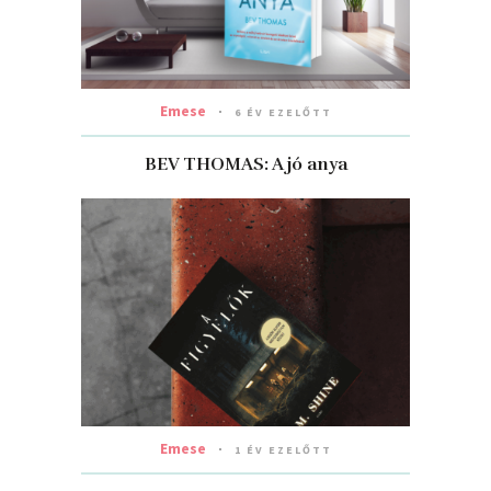
Emese
6 ÉV EZELŐTT
BEV THOMAS: A jó anya
Emese
1 ÉV EZELŐTT