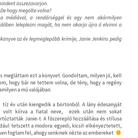
mindent összezavarjon.
. De hogy megölte volna?
s a médiával, a rendőrséggel és egy nem akármilyen
dőben leleplezni magát, ha nem akarja újra ő elvinni a
rkönyve az év legmeglepőbb krimije, Janie Jenkins pedig
 megláttam ezt a könyvet. Gondoltam, milyen jó, kell
, hogy bár ne tettem volna, de tény, hogy a regény
amilyen a mű valójában.
 tíz év után kiengedik a börtönből. A lány édesanyját
el volt kiírva a fiatal neve, ezek után nem sokat
óztatták Janie-t. A főszereplő hozzáállása és stílusa
ául tetszett a modora: egyedi, kicsit elkényeztetett,
cesen fogtam fel, ahogy senkinek nézte az embereket