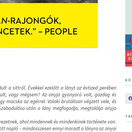
KÖ
lt a sittről. Évekkel ezelőtt a lányt az évtized perében
ul ült, vagy mégsem? Az anyja gyönyörű volt, gazdag és
hogy macska az egérrel. Valaki brutálisan végzett vele, és
é. Szabadulása után a lány megfogadja, megtalálja anyja
TÁ
vezetnek, ahol mindennek és mindenkinek története van.
rött napló – mindösszesen ennyi maradt a lányra az anyai