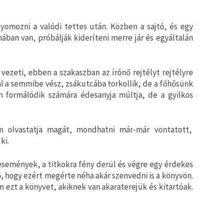
yomozni a valódi tettes után. Közben a sajtó, és egy
ban van, próbálják kideríteni merre jár és egyáltalán
vezeti, ebben a szakaszban az írónő rejtélyt rejtélyre
ál a semmibe vész, zsákutcába torkollik, de a főhősünk
 formálódik számára édesanyja múltja, de a gyilkos
 olvastatja magát, mondhatni már-már vontatott,
ki.
 események, a titkokra fény derül és végre egy érdekes
ző, hogy ezért megérte néha akár szenvedni is a könyvön.
zt a könyvet, akiknek van akaraterejük és kitartóak.