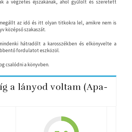
ak a végzetes éjszakának, ahol gyűlölt és szeretett
egállt az idő és itt olyan titkokra lel, amikre nem is
nyv középső szakaszát.
mindenki hátradőlt a karosszékben és elkönyvelte a
bbentő fordulatot eszközöl.
 fog csalódni a könyvben.
míg a lányod voltam (Apa-