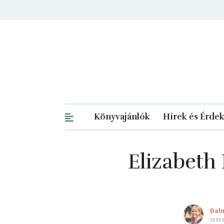
Könyvajánlók
Hírek és Érde
Elizabeth 
Dal
10 ÉV