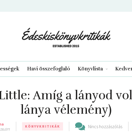
edeskiskonyvkritikak.hu
kességek
Havi összefoglaló
Könyvlista
Kedven
Little: Amíg a lányod v
lánya vélemény)
ma
Nincs hozzászólás
KÖNYVKRITIKÁK
 EZELŐTT