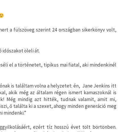
ert a fülszöveg szerint 24 országban sikerkönyv volt,
 időszakot öleli át.
li el a történetet, tipikus mai fiatal, aki mindenkinél
ak is találtam volna a helyzetet: én, Jane Jenkins itt
al, akik még az általam régen ismert kamaszoknál is
k! Még mindig azt hitték, tudnak valamit, amit mi,
szi, ő találta ki a szexet, ahogy minden generáció meg
ni mindenki.”
ggyilkolásáért, ezért tíz hosszú évet tölt börtönben.