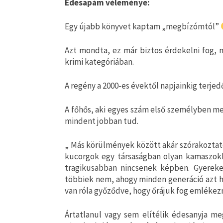
Édesapám véleménye:
Egy újabb könyvet kaptam „megbízómtól”
Azt mondta, ez már biztos érdekelni fog, m
krimi kategóriában.
A regény a 2000-es évektől napjainkig terjedő
A főhős, aki egyes szám első személyben mesé
mindent jobban tud.
„ Más körülmények között akár szórakoztatón
kucorgok egy társaságban olyan kamaszokk
tragikusabban nincsenek képben. Gyereke
többiek nem, ahogy minden generáció azt hi
van róla győződve, hogy őrájuk fog emlékez
Ártatlanul vagy sem elítélik édesanyja me