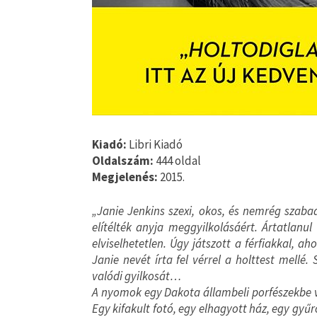
Kiadó:
Libri Kiadó
Oldalszám:
444 oldal
Megjelenés:
2015.
„Janie Jenkins szexi, okos, és nemrég szabadu
elítélték anyja meggyilkolásáért. Ártatlan
elviselhetetlen. Úgy játszott a férfiakkal, a
Janie nevét írta fel vérrel a holttest mell
valódi gyilkosát…
A nyomok egy Dakota állambeli porfészekbe 
Egy kifakult fotó, egy elhagyott ház, egy gyű