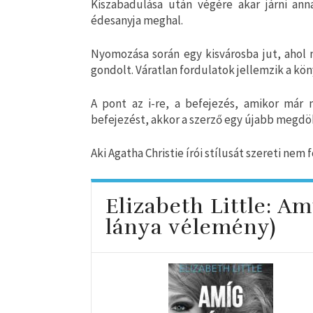
Kiszabadulása után végére akar járni ann
édesanyja meghal.
Nyomozása során egy kisvárosba jut, ahol m
gondolt. Váratlan fordulatok jellemzik a kö
A pont az i-re, a befejezés, amikor már 
befejezést, akkor a szerző egy újabb megdö
Aki Agatha Christie írói stílusát szereti nem
Elizabeth Little: A
lánya vélemény)