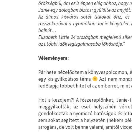
örökségből, ám ez is éppen elég ahhoz, hogy 
Janie egy dologban biztos: gyűlölte az anyját
Az álmos kisváros sötét titkokat őriz, é
rosszakaróval a nyomában Janie kénytelen i
balhét…
Elizabeth Little 24 országban megjelenő sike
az utóbbi idők legizgalmasabb főhősnője.”
Véleményem:
Pár hete nézelődtem a könyvespolcomon, és
egy kis gyilkolásos téma
Azt nem mondom
fedőlapja többet hitet el az emberrel, mint 
Hol is kezdjem?! A főszereplőnket, Janie-t
meggyilkolták, az eset helyszínén vérr
gondolkoztak a nyomozó hatóságok és letart
sem sokat segített a helyzetén (nekem péld
arrogáns, de volt benne valami, amitől vic