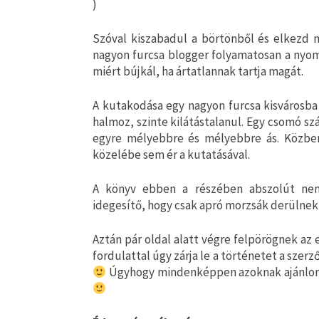
)
Szóval kiszabadul a börtönből és elkezd n
nagyon furcsa blogger folyamatosan a nyomá
miért bújkál, ha ártatlannak tartja magát.
A kutakodása egy nagyon furcsa kisvárosba 
halmoz, szinte kilátástalanul. Egy csomó sz
egyre mélyebbre és mélyebbre ás. Közben
közelébe sem ér a kutatásával.
A könyv ebben a részében abszolút nem
idegesítő, hogy csak apró morzsák derülnek 
Aztán pár oldal alatt végre felpörögnek az
fordulattal úgy zárja le a történetet a szer
Úgyhogy mindenképpen azoknak ajánlom e