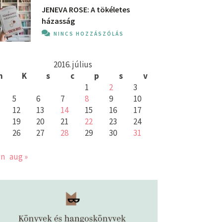
JENEVA ROSE: A ​tökéletes
házasság
NINCS HOZZÁSZÓLÁS
2016. július
h
K
s
c
p
s
v
1
2
3
5
6
7
8
9
10
12
13
14
15
16
17
19
20
21
22
23
24
26
27
28
29
30
31
ún
aug »