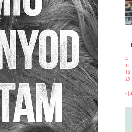
4
11
18
25
« j