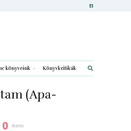
c könyveink
Könyvkritikák
oltam (Apa-
0
shares