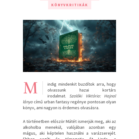
KÖNYVKRITIKÁK
M
indig mindenkit buzdítok arra, hogy
olvassunk hazai kortárs
irodalmat.
Szalóki Viktória: Hajnal
lánya
című urban fantasy regénye pontosan olyan
könyv, ami nagyon is érdemes olvasásra.
A történetben először Mátét ismerjük meg, aki az
alkoholba menekül, valójában azonban egy
mágus, aki képtelen használni a varázserejét.