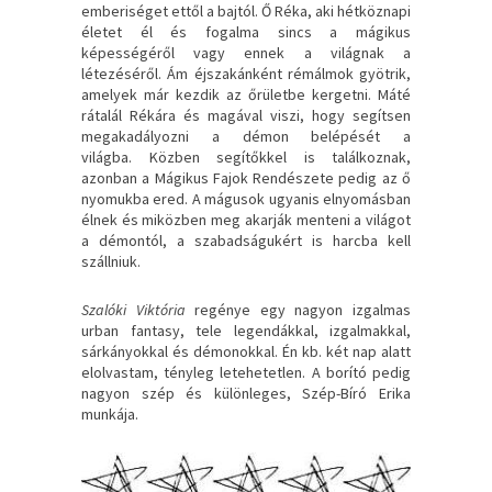
emberiséget ettől a bajtól. Ő Réka, aki hétköznapi
életet él és fogalma sincs a mágikus
képességéről vagy ennek a világnak a
létezéséről. Ám éjszakánként rémálmok gyötrik,
amelyek már kezdik az őrületbe kergetni. Máté
rátalál Rékára és magával viszi, hogy segítsen
megakadályozni a démon belépését a
világba. Közben segítőkkel is találkoznak,
azonban a Mágikus Fajok Rendészete pedig az ő
nyomukba ered. A mágusok ugyanis elnyomásban
élnek és miközben meg akarják menteni a világot
a démontól, a szabadságukért is harcba kell
szállniuk.
Szalóki Viktória
regénye egy nagyon izgalmas
urban fantasy, tele legendákkal, izgalmakkal,
sárkányokkal és démonokkal. Én kb. két nap alatt
elolvastam, tényleg letehetetlen. A borító pedig
nagyon szép és különleges, Szép-Bíró Erika
munkája.