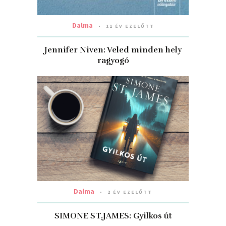
Dalma
11 ÉV EZELŐTT
Jennifer Niven: Veled minden hely
ragyogó
Dalma
2 ÉV EZELŐTT
SIMONE ST.JAMES: Gyilkos ​út