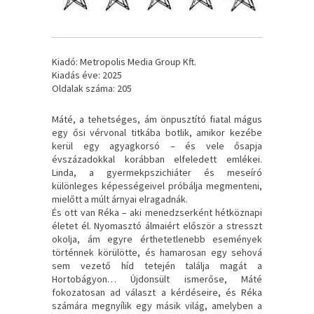
Kiadó: Metropolis Media Group Kft.
Kiadás éve: 2025
Oldalak száma: 205
Máté, a tehetséges, ám önpusztító fiatal mágus
egy ősi vérvonal titkába botlik, amikor kezébe
kerül egy agyagkorsó – és vele ősapja
évszázadokkal korábban elfeledett emlékei.
Linda, a gyermekpszichiáter és meseíró
különleges képességeivel próbálja megmenteni,
mielőtt a múlt árnyai elragadnák.
És ott van Réka – aki menedzserként hétköznapi
életet él. Nyomasztó álmaiért először a stresszt
okolja, ám egyre érthetetlenebb események
történnek körülötte, és hamarosan egy sehová
sem vezető híd tetején találja magát a
Hortobágyon… Újdonsült ismerőse, Máté
fokozatosan ad választ a kérdéseire, és Réka
számára megnyílik egy másik világ, amelyben a