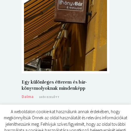
5+1 Kará
Dalma
9
Egy különleges étterem és bár-
könyvmolyoknak mindenképp
Dalma
10 ÉV EZELŐTT
A weboldalon cookie-kat használunk annak érdekében, hogy
megkönnyítsük Önnek az oldal használatát és releváns információkat
jeleníthessünk meg. Felhívjuk szíves figyelmét, hogy az oldal további
használata a cookie-k használatára vonatkozó beleegyezését jelenti.