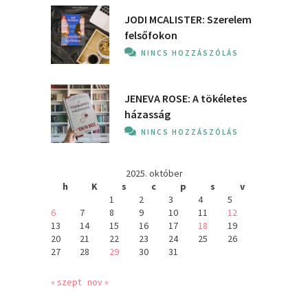
JODI MCALISTER: Szerelem
felsőfokon
NINCS HOZZÁSZÓLÁS
JENEVA ROSE: A ​tökéletes
házasság
NINCS HOZZÁSZÓLÁS
2025. október
h
K
s
c
p
s
v
1
2
3
4
5
6
7
8
9
10
11
12
13
14
15
16
17
18
19
20
21
22
23
24
25
26
27
28
29
30
31
« szept
nov »