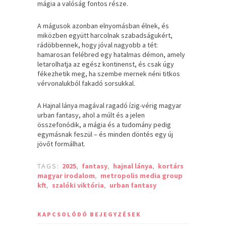
mágia a valóság fontos része.
A mágusok azonban elnyomásban élnek, és
miközben együtt harcolnak szabadságukért,
rádöbbennek, hogy jóval nagyobb a tét:
hamarosan felébred egy hatalmas démon, amely
letarolhatja az egész kontinenst, és csak úgy
fékezhetik meg, ha szembe mernek néni titkos
vérvonalukból fakadó sorsukkal.
A Hajnal lánya magával ragadó ízig-vérig magyar
urban fantasy, ahol a múlt és a jelen
összefonódik, a mágia és a tudomány pedig
egymásnak feszül – és minden döntés egy új
jövőt formálhat.
TAGS:
2025
,
fantasy
,
hajnal lánya
,
kortárs
magyar irodalom
,
metropolis media group
kft
,
szalóki viktória
,
urban fantasy
KAPCSOLÓDÓ BEJEGYZÉSEK