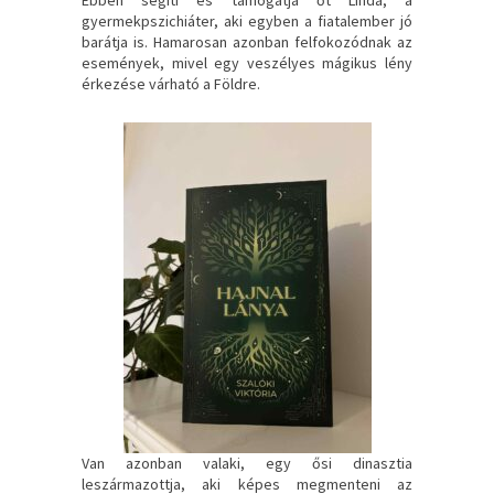
Ebben segíti és támogatja őt Linda, a
gyermekpszichiáter, aki egyben a fiatalember jó
barátja is. Hamarosan azonban felfokozódnak az
események, mivel egy veszélyes mágikus lény
érkezése várható a Földre.
Van azonban valaki, egy ősi dinasztia
leszármazottja, aki képes megmenteni az