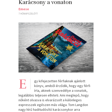
Karácsony a vonaton
Emese
7 HÓNAP EZELŐTT
E
gy kifejezetten férfiaknak ajánlott
könyv, amiből érződik, hogy egy férfi
írta, akinek szenvedélye a vonatok,
legalábbis teljesen elhiteti. Ami meglepő, hogy
nőként olvasva is elvarázsolt a különleges
expresszek egészen más világa. Tom Langdon
nagy hírű haditudósító karácsonykor arra