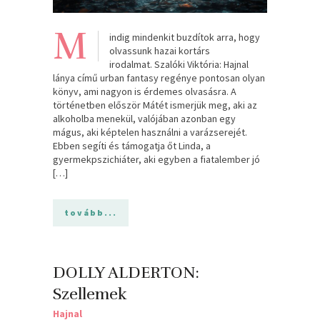
M
indig mindenkit buzdítok arra, hogy
olvassunk hazai kortárs
irodalmat. Szalóki Viktória: Hajnal
lánya című urban fantasy regénye pontosan olyan
könyv, ami nagyon is érdemes olvasásra. A
történetben először Mátét ismerjük meg, aki az
alkoholba menekül, valójában azonban egy
mágus, aki képtelen használni a varázserejét.
Ebben segíti és támogatja őt Linda, a
gyermekpszichiáter, aki egyben a fiatalember jó
[…]
tovább...
DOLLY ALDERTON:
Szellemek
Hajnal