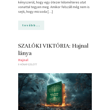
kényszerül, hogy egy ötezer kilométeres utat
vonattal tegyen meg. Amikor felszáll még nem is
sejti, hogy micsoda […]
tovább...
SZALÓKI VIKTÓRIA: Hajnal
lánya
Hajnal
9 HÓNAP EZELŐTT