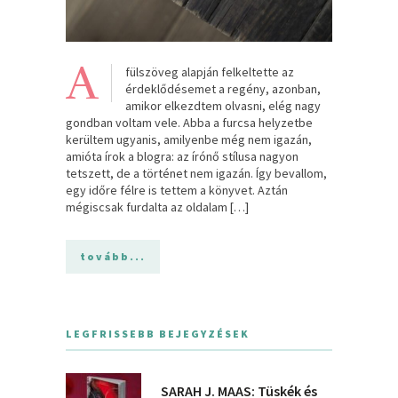
A
fülszöveg alapján felkeltette az
érdeklődésemet a regény, azonban,
amikor elkezdtem olvasni, elég nagy
gondban voltam vele. Abba a furcsa helyzetbe
kerültem ugyanis, amilyenbe még nem igazán,
amióta írok a blogra: az írónő stílusa nagyon
tetszett, de a történet nem igazán. Így bevallom,
egy időre félre is tettem a könyvet. Aztán
mégiscsak furdalta az oldalam […]
tovább...
LEGFRISSEBB BEJEGYZÉSEK
SARAH J. MAAS: Tüskék és