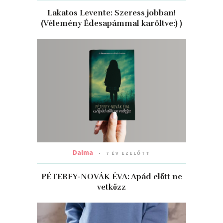
Lakatos Levente: Szeress jobban!
(Vélemény Édesapámmal karöltve:) )
Dalma
7 ÉV EZELŐTT
PÉTERFY-NOVÁK ÉVA: Apád ​előtt ne
vetkőzz