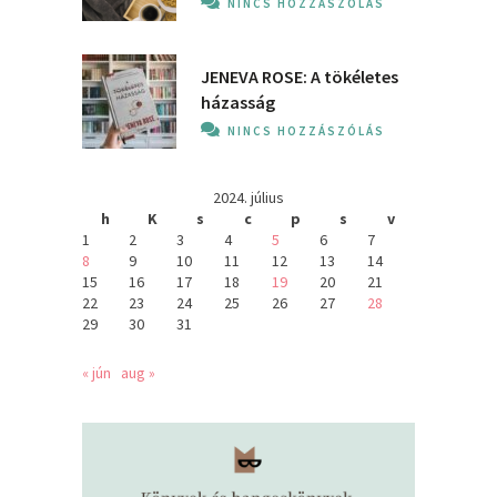
NINCS HOZZÁSZÓLÁS
JENEVA ROSE: A ​tökéletes
házasság
NINCS HOZZÁSZÓLÁS
2024. július
h
K
s
c
p
s
v
1
2
3
4
5
6
7
8
9
10
11
12
13
14
15
16
17
18
19
20
21
22
23
24
25
26
27
28
29
30
31
« jún
aug »