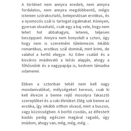
A történet nem annyira eredeti, nem annyira
fordulatos, nem annyira megdöbbentő, mégis
istenien szórakoztató, belepirulósan erotikus, és
a nyomozós szál is tartogat izgalmakat. Könnyen,
gyorsan olvasható, csak egy a baj vele, hogy nem
lehet hol abbahagyni, letenni, teljesen
beszippant. Annyira nem bonyolult a sztori, úgy
hogy nem is szeretném túlelemezni. Inkább
romantikus, erotikus szál dominál, mint krimi, de
valahol a kettő elegye. Az Eden család és a
kisváros imádnivaló a leírás alapján, ahogy a
főhősnőnk és a nagypapája is, kedvem támadna
odamenni.
Ebben a sztoriban tehát nem kell nagy
mondanivalókat, mélységeket keresni, csak ki
kell élvezni a benne rejlő mosolyra fakasztó
szereplőket és a cuki életüket. Elég sok benne az
erotika, így inkább otthon olvasd, mint a buszon,
vagy közösségben. A borító csodás, az élfestett
kiadás pedig egészen magával ragadó, úgy
imádom, ahogy van, még, még, még…