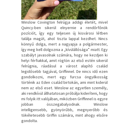
Winslow Covington felrúgja addigi életét, mivel
Quincy-ben sikerül elnyernie a rendőrfőnök
pozíciót, így egy teljesen új kisvárosi létben
találja magát, ahol tiszta lappal kezdhet. Nincs
könnyű dolga, mert a nagyapja a polgármester,
így meg kell dolgoznia a „kívülállósága” miatt. Egy
szabályt javasolnak számára, hogy ne kezdjen ki
helyi férfiakkal, amit rögtön az első estén sikerül
felrúgnia, ráadásul a várost alapító család
legidősebb tagjával, Griffinnel. De nincs idő ezen
gondolkozni, mert egy furcsa öngyilkosság
történik az Eden család birtokán, ami mint kiderül
nem az első eset. Winslow az egyetlen személy,
aki rendkívül állhatatosan próbálja kideríteni, hogy
mi folyik itt valójában, miközben Griffinnel is egyre
jobban összegabalyodnak. Winslow
intelligensebb, gyönyörűbb, megnyerőbb és
tökéletesebb Griffin számára, mint ahogy elsőre
gondolta.