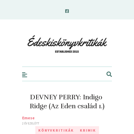
edeskiskonyvkritikak.hu
DEVNEY PERRY: Indigo ​
Ridge (Az Eden család 1.)
Emese
2 ÉV EZELŐTT
KÖNYVKRITIKÁK
KRIMIK