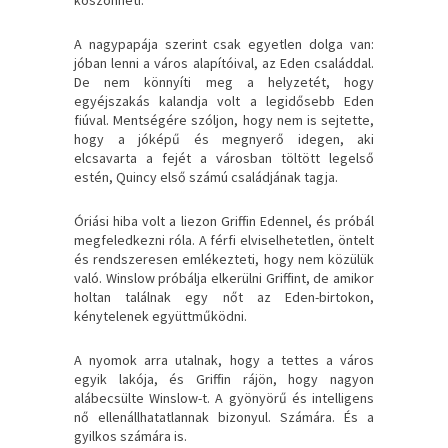
A nagypapája szerint csak egyetlen dolga van:
jóban lenni a város alapítóival, az Eden családdal.
De nem könnyíti meg a helyzetét, hogy
egyéjszakás kalandja volt a legidősebb Eden
fiúval. Mentségére szóljon, hogy nem is sejtette,
hogy a jóképű és megnyerő idegen, aki
elcsavarta a fejét a városban töltött legelső
estén, Quincy első számú családjának tagja.
Óriási hiba volt a liezon Griffin Edennel, és próbál
megfeledkezni róla. A férfi elviselhetetlen, öntelt
és rendszeresen emlékezteti, hogy nem közülük
való. Winslow próbálja elkerülni Griffint, de amikor
holtan találnak egy nőt az Eden-birtokon,
kénytelenek együttműködni.
A nyomok arra utalnak, hogy a tettes a város
egyik lakója, és Griffin rájön, hogy nagyon
alábecsülte Winslow-t. A gyönyörű és intelligens
nő ellenállhatatlannak bizonyul. Számára. És a
gyilkos számára is.