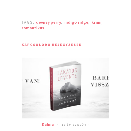
TAGS:
devney perry
,
indigo ridge
,
krimi
,
romantikus
KAPCSOLÓDÓ BEJEGYZÉSEK
Dalma
10 ÉV EZELŐTT