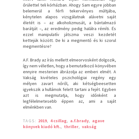
őrülettel teli kórházban. Ahogy Sam egyre jobban
belemerül a férfi tekervényes múltjába,
kénytelen alapos vizsgálatnak alávetni saját
életét is – az alkoholizmusát, a bántalmazó
barátját –, az eredmény pedig halálra rémíti. És
ezzel manipulatív játszma veszi kezdetét
kettejük között. De ki a megmentő és ki szorul
megmentésre?
A.F. Brady az írás mellett elmeorvosként dolgozik,
így nem véletlen, hogy a bemutatkozó könyvében
ennyire mesterien ábrázolja az emberi elmét. A
Vakság kivételes pszichológiai regény egy
mélyen zavart nőről, aki kétségbeesetten
igyekszik a hullámok felett tartani a fejét. Egyben
azt is megmutatja, hogy időnként a
legfélelmetesebb éppen az, ami a saját
elménkben van.
TAGS:
2019
,
4 csillag
,
a.f.brady
,
agave
könyvek kiadó kft.
,
thriller
,
vakság