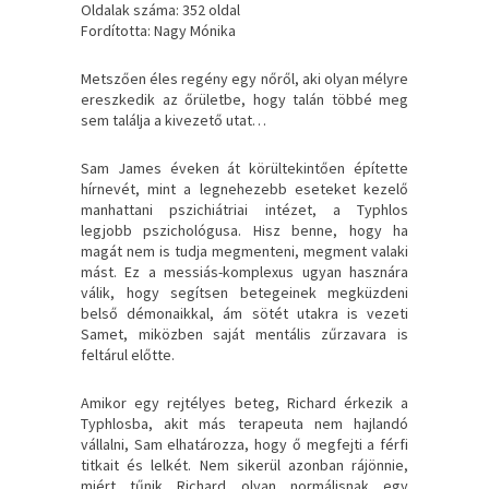
Oldalak száma: 352 oldal
Fordította: Nagy Mónika
Metszően ​éles regény egy nőről, aki olyan mélyre
ereszkedik az őrületbe, hogy talán többé meg
sem találja a kivezető utat…
Sam James éveken át körültekintően építette
hírnevét, mint a legnehezebb eseteket kezelő
manhattani pszichiátriai intézet, a Typhlos
legjobb pszichológusa. Hisz benne, hogy ha
magát nem is tudja megmenteni, megment valaki
mást. Ez a messiás-komplexus ugyan hasznára
válik, hogy segítsen betegeinek megküzdeni
belső démonaikkal, ám sötét utakra is vezeti
Samet, miközben saját mentális zűrzavara is
feltárul előtte.
Amikor egy rejtélyes beteg, Richard érkezik a
Typhlosba, akit más terapeuta nem hajlandó
vállalni, Sam elhatározza, hogy ő megfejti a férfi
titkait és lelkét. Nem sikerül azonban rájönnie,
miért tűnik Richard olyan normálisnak egy