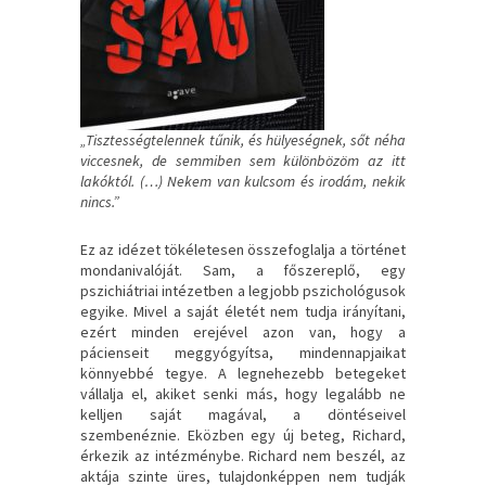
„Tisztességtelennek tűnik, és hülyeségnek, sőt néha
viccesnek, de semmiben sem különbözöm az itt
lakóktól. (…) Nekem van kulcsom és irodám, nekik
nincs.”
Ez az idézet tökéletesen összefoglalja a történet
mondanivalóját. Sam, a főszereplő, egy
pszichiátriai intézetben a legjobb pszichológusok
egyike. Mivel a saját életét nem tudja irányítani,
ezért minden erejével azon van, hogy a
pácienseit meggyógyítsa, mindennapjaikat
könnyebbé tegye. A legnehezebb betegeket
vállalja el, akiket senki más, hogy legalább ne
kelljen saját magával, a döntéseivel
szembenéznie. Eközben egy új beteg, Richard,
érkezik az intézménybe. Richard nem beszél, az
aktája szinte üres, tulajdonképpen nem tudják