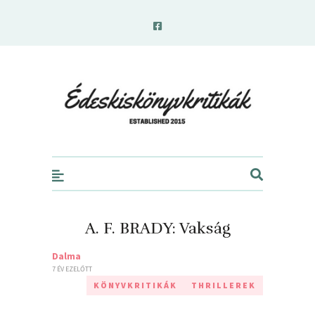
edeskiskonyvkritikak.hu
A. F. BRADY: Vakság
Dalma
7 ÉV EZELŐTT
KÖNYVKRITIKÁK
THRILLEREK