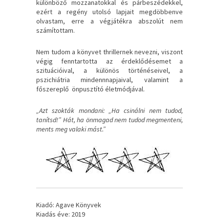
különböző mozzanatokkal és párbeszédekkel,
ezért a regény utolsó lapjait megdöbbenve
olvastam, erre a végjátékra abszolút nem
számítottam.
Nem tudom a könyvet thrillernek nevezni, viszont
végig fenntartotta az érdeklődésemet a
szituációival, a különös történéseivel, a
pszichiátria mindennnapjaival, valamint a
főszereplő önpusztító életmódjával.
„Azt szokták mondani: „Ha csinálni nem tudod,
tanítsd!” Hát, ha önmagad nem tudod megmenteni,
ments meg valaki mást.”
Kiadó: Agave Könyvek
Kiadás éve: 2019