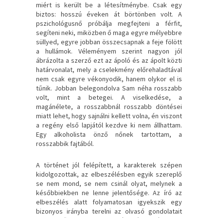
miért is került be a létesítménybe. Csak egy
biztos: hosszú éveken át börtönben volt. A
pszichológusnő próbálja megfejteni a férfit,
segíteni neki, miközben ő maga egyre mélyebbre
süllyed, egyre jobban összecsapnak a feje fölött
a hullámok. Véleményem szerint nagyon jól
ábrázolta a szerző ezt az ápoló és az ápolt közti
határvonalat, mely a cselekmény előrehaladtával
nem csak egyre vékonyodik, hanem olykor el is
tűnik. Jobban belegondolva Sam néha rosszabb
volt, mint a betegei. A viselkedése, a
magánélete, a rosszabbnál rosszabb döntései
miatt lehet, hogy sajnálni kellett volna, én viszont
a regény első lapjától kezdve ki nem állhattam.
Egy alkoholista önző nőnek tartottam, a
rosszabbik fajtából.
A történet jól felépített, a karakterek szépen
kidolgozottak, az elbeszélésben egyik szereplő
se nem mond, se nem csinál olyat, melynek a
későbbiekben ne lenne jelentősége. Az író az
elbeszélés alatt folyamatosan igyekszik egy
bizonyos irányba terelni az olvasó gondolatait