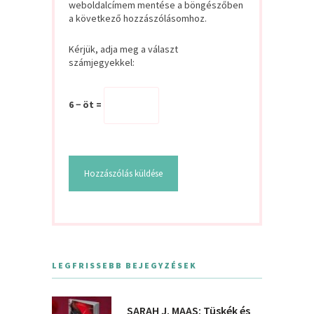
weboldalcímem mentése a böngészőben
a következő hozzászólásomhoz.
Kérjük, adja meg a választ
számjegyekkel:
6 − öt =
LEGFRISSEBB BEJEGYZÉSEK
SARAH J. MAAS: Tüskék és