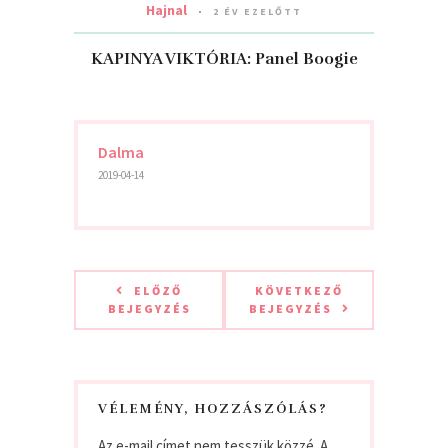
Hajnal
2 ÉV EZELŐTT
KAPINYA VIKTÓRIA: Panel Boogie
Dalma
2019-04-14
ELŐZŐ
KÖVETKEZŐ
BEJEGYZÉS
BEJEGYZÉS
VÉLEMÉNY, HOZZÁSZÓLÁS?
Az e-mail címet nem tesszük közzé.
A