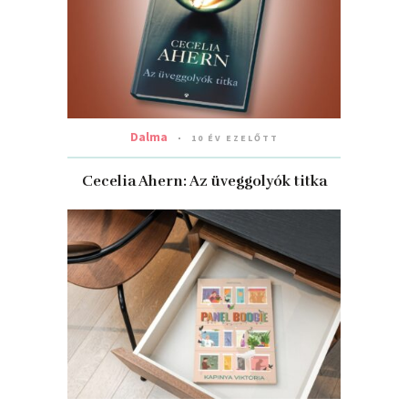
Dalma
10 ÉV EZELŐTT
Cecelia Ahern: Az üveggolyók titka