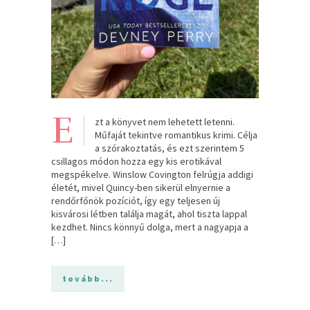
E
zt a könyvet nem lehetett letenni.
Műfaját tekintve romantikus krimi. Célja
a szórakoztatás, és ezt szerintem 5
csillagos módon hozza egy kis erotikával
megspékelve. Winslow Covington felrúgja addigi
életét, mivel Quincy-ben sikerül elnyernie a
rendőrfőnök pozíciót, így egy teljesen új
kisvárosi létben találja magát, ahol tiszta lappal
kezdhet. Nincs könnyű dolga, mert a nagyapja a
[…]
tovább...