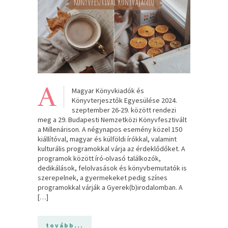
A
Magyar Könyvkiadók és
Könyvterjesztők Egyesülése 2024.
szeptember 26-29. között rendezi
meg a 29. Budapesti Nemzetközi Könyvfesztivált
a Millenárison. A négynapos esemény közel 150
kiállítóval, magyar és külföldi írókkal, valamint
kulturális programokkal várja az érdeklődőket. A
programok között író-olvasó találkozók,
dedikálások, felolvasások és könyvbemutatók is
szerepelnek, a gyermekeket pedig színes
programokkal várják a Gyerek(b)irodalomban. A
[…]
tovább...