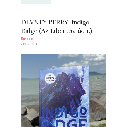
DEVNEY PERRY: Indigo ​
Ridge (Az Eden család 1.)
Emese
2 ÉV EZELŐTT