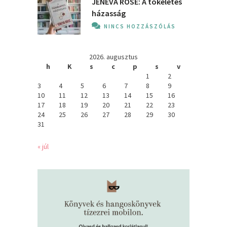
JENEVA ROSE: A ​tökéletes
házasság
NINCS HOZZÁSZÓLÁS
2026. augusztus
h
K
s
c
p
s
v
1
2
3
4
5
6
7
8
9
10
11
12
13
14
15
16
17
18
19
20
21
22
23
24
25
26
27
28
29
30
31
« júl