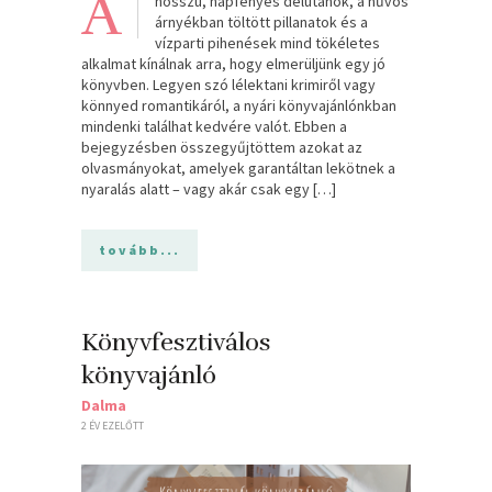
A
hosszú, napfényes délutánok, a hűvös
árnyékban töltött pillanatok és a
vízparti pihenések mind tökéletes
alkalmat kínálnak arra, hogy elmerüljünk egy jó
könyvben. Legyen szó lélektani krimiről vagy
könnyed romantikáról, a nyári könyvajánlónkban
mindenki találhat kedvére valót. Ebben a
bejegyzésben összegyűjtöttem azokat az
olvasmányokat, amelyek garantáltan lekötnek a
nyaralás alatt – vagy akár csak egy […]
tovább...
Könyvfesztiválos
könyvajánló
Dalma
2 ÉV EZELŐTT