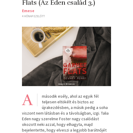
Flats (Az Eden család 3.)
Emese
4 HÓNAP EZELŐTT
A
második esély, ahol az egyik fél
teljesen eltökélt és biztos az
újrakezdésben, a másik pedig a soha
viszont nem látásban és a távolságban, izgi. Talia
Eden nagy szerelme Foster nagy csalódást
okozott neki azzal, hogy elhagyta, majd
bejelentette, hogy elveszi a legjobb barátnőjét