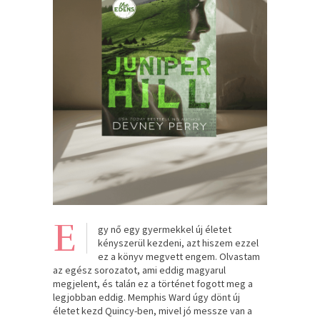
E
gy nő egy gyermekkel új életet
kényszerül kezdeni, azt hiszem ezzel
ez a könyv megvett engem. Olvastam
az egész sorozatot, ami eddig magyarul
megjelent, és talán ez a történet fogott meg a
legjobban eddig. Memphis Ward úgy dönt új
életet kezd Quincy-ben, mivel jó messze van a