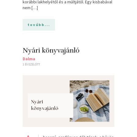
korábbi lakhelyétől és a múltjától. Egy kisbabával
nem […]
tovább...
Nyári könyvajánló
Dalma
1 ÉV EZELŐTT