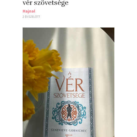
vér szövetsége
Hajnal
2 ÉV EZELŐTT