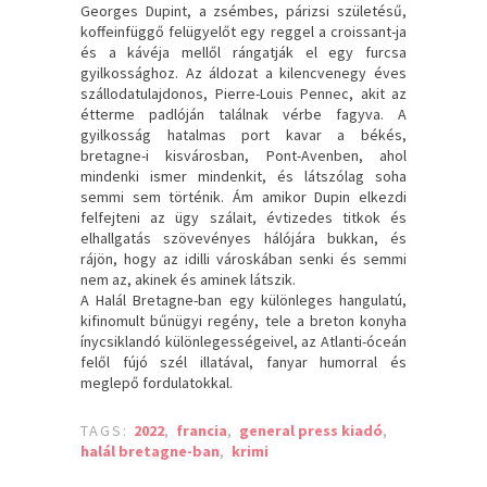
Georges Dupint, a zsémbes, párizsi születésű,
koffeinfüggő felügyelőt egy reggel a croissant-ja
és a kávéja mellől rángatják el egy furcsa
gyilkossághoz. Az áldozat a kilencvenegy éves
szállodatulajdonos, Pierre-Louis Pennec, akit az
étterme padlóján találnak vérbe fagyva. A
gyilkosság hatalmas port kavar a békés,
bretagne-i kisvárosban, Pont-Avenben, ahol
mindenki ismer mindenkit, és látszólag soha
semmi sem történik. Ám amikor Dupin elkezdi
felfejteni az ügy szálait, évtizedes titkok és
elhallgatás szövevényes hálójára bukkan, és
rájön, hogy az idilli városkában senki és semmi
nem az, akinek és aminek látszik.
A Halál Bretagne-ban egy különleges hangulatú,
kifinomult bűnügyi regény, tele a breton konyha
ínycsiklandó különlegességeivel, az Atlanti-óceán
felől fújó szél illatával, fanyar humorral és
meglepő fordulatokkal.
TAGS:
2022
,
francia
,
general press kiadó
,
halál bretagne-ban
,
krimi