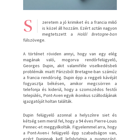
S
zeretem a jó krimiket és a francia miliő
is közel áll hozzám. Ezért aztán nagyon
megtetszett a
Halál Bretagne-ban
fülszövege.
A történet röviden annyi, hogy van egy elég
magának való, mogorva rendőrfelügyelő,
Georges Dupin, akit valamiféle viselkedésbeli
problémák miatt Párizsból Bretagne-ban száműz
a francia rendőrség. Dupin épp a reggeli kávéját
fogyasztja békésen, amikor megcsörren a
telefonja és kiderül, hogy a szomszédos festői
település, Pont-Aven egyik ikonikus szállodájának
igazgatóját holtan találták.
Dupin felügyelő azonnal a helyszínre siet és
kétség sem merül fel, hogy a 94 éves Pierre-Louis
Pennec-et meggyilkolták. Figyelemmel arra, hogy
a Pont-Aven-i felügyelő épp szabadságon van,
ezért Dupinnak kell lefolytatnia a nyomozást,