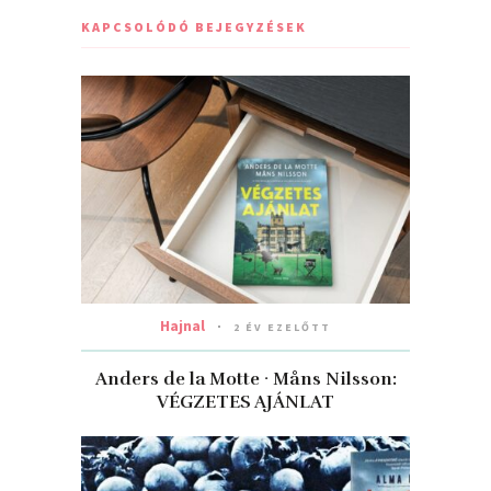
KAPCSOLÓDÓ BEJEGYZÉSEK
Hajnal
2 ÉV EZELŐTT
Anders de la Motte · Måns Nilsson:
VÉGZETES AJÁNLAT