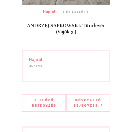
Hajnal
6 ÉV EZELŐTT
ANDRZEJ SAPKOWSKI: Tündevér
(Vaják 3.)
Hajnal
2022-12-04
ELŐZŐ
KÖVETKEZŐ
BEJEGYZÉS
BEJEGYZÉS