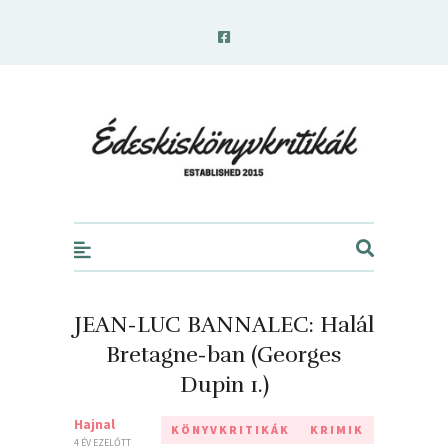
edeskiskonyvkritikak.hu
JEAN-LUC BANNALEC: Halál
Bretagne-ban (Georges
Dupin 1.)
Hajnal
KÖNYVKRITIKÁK
KRIMIK
4 ÉV EZELŐTT