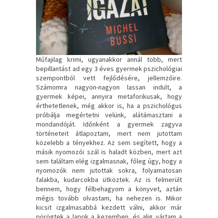
Műfajilag krimi, ugyanakkor annál több, mert
bepillantást ad egy 3 éves gyermek pszichológiai
szempontból vett fejlődésére, jellemzőire.
Számomra nagyon-nagyon lassan indult, a
gyermek képei, annyira metaforikusak, hogy
érthetetlenek, még akkor is, ha a pszichológus
próbálja megértetni velünk, alátámasztani a
mondandóját. Időnként a gyermek zagyva
történeteit átlapoztam, mert nem jutottam
közelebb a tényekhez. Az sem segített, hogy a
másik nyomozói szál is haladt közben, mert azt
sem találtam elég izgalmasnak, főleg úgy, hogy a
nyomozók nem jutottak sokra, folyamatosan
falakba, kudarcokba ütköztek. Az is felmerült
bennem, hogy félbehagyom a könyvet, aztán
mégis tovább olvastam, ha nehezen is. Mikor
kicsit izgalmasabbá kezdett válni, akkor már
pörögtek a lapok a kezemben, és alig vártam a