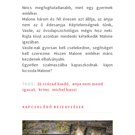
Nincs megfoghatatlanabb, mint egy gyermek
emlékei.
Malone három és fél évesen azt állítja, az anyja
nem az ő édesanyja. Képtelenségnek tűnik,
Vasile, az óvodapszichológus mégis hisz neki.
Rajta kívül azonban mindenki kételkedik Malone
igazában.
Vasile-nak gyorsan kell cselekednie, segítséget
kell szereznie. Hiszen Malone emlékei máris
kezdenek elhalványulni.
Egyetlen szalmaszálba kapaszkodnak. Vajon
kicsoda Malone?
TAGS:
21.század kiadó
,
anya nem mond
igazat
,
krimi
,
michel bussi
KAPCSOLÓDÓ BEJEGYZÉSEK