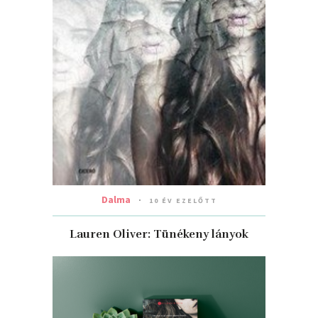
Dalma
10 ÉV EZELŐTT
Lauren Oliver: Tünékeny lányok