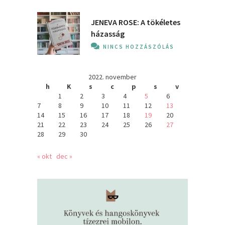
JENEVA ROSE: A ​tökéletes
házasság
NINCS HOZZÁSZÓLÁS
2022. november
h
K
s
c
p
s
v
1
2
3
4
5
6
7
8
9
10
11
12
13
14
15
16
17
18
19
20
21
22
23
24
25
26
27
28
29
30
« okt
dec »