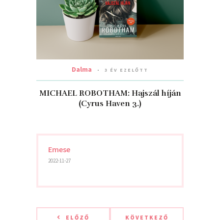
Dalma
3 ÉV EZELŐTT
MICHAEL ROBOTHAM: Hajszál ​híján
(Cyrus Haven 3.)
Emese
2022-11-27
ELŐZŐ
KÖVETKEZŐ