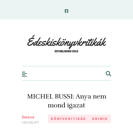
edeskiskonyvkritikak.hu
MICHEL BUSSI: Anya nem
mond igazat
Emese
KÖNYVKRITIKÁK
KRIMIK
4 ÉV EZELŐTT