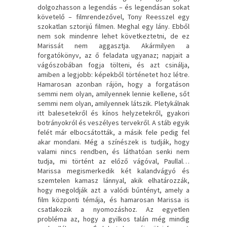
dolgozhasson a legendás – és legendásan sokat
követelő – filmrendezővel, Tony Reesszel egy
szokatlan sztorijú filmen. Meghal egy lány. Ebből
nem sok mindenre lehet következtetni, de ez
Marissát nem aggasztja. Akármilyen a
forgatókönyv, az ő feladata ugyanaz; napjait a
vágószobában fogja tölteni, és azt csinálja,
amiben a legjobb: képekből történetet hoz létre.
Hamarosan azonban rájön, hogy a forgatáson
semmi nem olyan, amilyennek lennie kellene, sőt
semmi nem olyan, amilyennek látszik. Pletykálnak
itt balesetekről és kínos helyzetekről, gyakori
botrányokról és veszélyes tervekről. A stáb egyik
felét már elbocsátották, a másik fele pedig fel
akar mondani. Még a színészek is tudják, hogy
valami nincs rendben, és láthatóan senki nem
tudja, mi történt az előző vágóval, Paullal…
Marissa megismerkedik két kalandvágyó és
szemtelen kamasz lánnyal, akik elhatározzák,
hogy megoldják azt a valódi bűntényt, amely a
film központi témája, és hamarosan Marissa is
csatlakozik a nyomozáshoz. Az egyetlen
probléma az, hogy a gyilkos talán még mindig