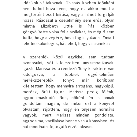
idősíkok váltakoznak. Olvasás közben időnként
nem tudod hova tenni, hogy ez akkor most a
megtörtént eset leírása, vagy a filmet forgatják
hozzá. Ráadásul a cselekmény sem erős, olyan
mintha Elizabeth Little is írás közben
göngyölítette volna fel a szálakat, és még ő sem
tudta, hogy a végére, hova fog kilyukadni. Emiatt
lehetne különleges, hát lehet, hogy valakinek az.
A szereplők közül egyikkel sem tudtam
azonosulni, sőt kifejezetten unszimpatikusak.
Igazán Marissa és a rendező Tony karaktere van
kidolgozva, a többiek egyértelműen
mellékszereplők. Tony-t már korábban
kifejtettem, hogy mennyire arrogáns, nagyképű,
merész, őrült figura. Marissa pedig félénk,
aggodalmaskodó. Nos, nőként én is annak
gondoltam magam, de mikor ezt a könyvet
olvastam, rájöttem, hogy én teljesen normális
vagyok, mert Marissa minden gondolata,
aggodalma, vacillálása benne van a könyvben, és
hát mondhatni fojtogató érzés olvasni.