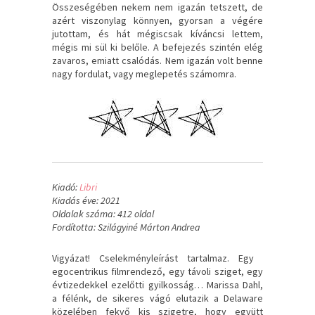
Összeségében nekem nem igazán tetszett, de
azért viszonylag könnyen, gyorsan a végére
jutottam, és hát mégiscsak kíváncsi lettem,
mégis mi sül ki belőle. A befejezés szintén elég
zavaros, emiatt csalódás. Nem igazán volt benne
nagy fordulat, vagy meglepetés számomra.
Kiadó:
Libri
Kiadás éve: 2021
Oldalak száma: 412 oldal
Fordította: Szilágyiné Márton Andrea
Vigyázat! Cselekményleírást tartalmaz. Egy ​
egocentrikus filmrendező, egy távoli sziget, egy
évtizedekkel ezelőtti gyilkosság… Marissa Dahl,
a félénk, de sikeres vágó elutazik a Delaware
közelében fekvő kis szigetre, hogy együtt