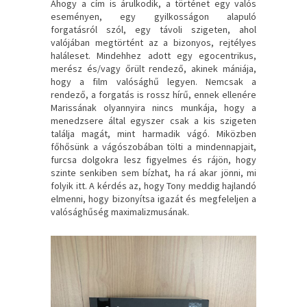
Ahogy a cím is árulkodik, a történet egy valós
eseményen, egy gyilkosságon alapuló
forgatásról szól, egy távoli szigeten, ahol
valójában megtörtént az a bizonyos, rejtélyes
haláleset. Mindehhez adott egy egocentrikus,
merész és/vagy őrült rendező, akinek mániája,
hogy a film valósághű legyen. Nemcsak a
rendező, a forgatás is rossz hírű, ennek ellenére
Marissának olyannyira nincs munkája, hogy a
menedzsere által egyszer csak a kis szigeten
találja magát, mint harmadik vágó. Miközben
főhősünk a vágószobában tölti a mindennapjait,
furcsa dolgokra lesz figyelmes és rájön, hogy
szinte senkiben sem bízhat, ha rá akar jönni, mi
folyik itt. A kérdés az, hogy Tony meddig hajlandó
elmenni, hogy bizonyítsa igazát és megfeleljen a
valósághűség maximalizmusának.