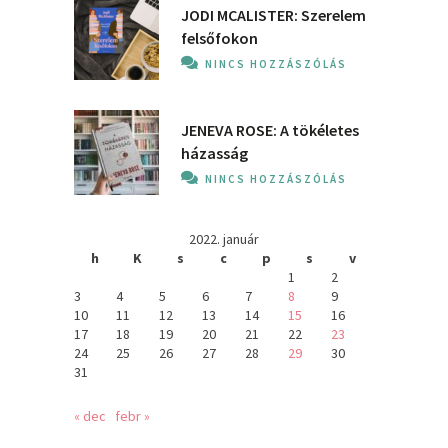
JODI MCALISTER: Szerelem
felsőfokon
NINCS HOZZÁSZÓLÁS
JENEVA ROSE: A ​tökéletes
házasság
NINCS HOZZÁSZÓLÁS
2022. január
h
K
s
c
p
s
v
1
2
3
4
5
6
7
8
9
10
11
12
13
14
15
16
17
18
19
20
21
22
23
24
25
26
27
28
29
30
31
« dec
febr »