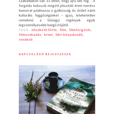
szabadlábon van. És lehet, hogy újra ölni fog… A
forgatás kulisszái mögött játszódó krimi merész
humorral jutalmazza a gyilkosság és őrület iránti
kulturális függőségünket – igazi, letehetetlen
remekmű a bűnügyi regények egyik
legszemélyesebb hangú írójától.
TAGS:
elizabeth little
,
film
,
filmforgatás
,
filmszakadás
,
krimi
,
libri könyvkiadó
,
rendező
KAPCSOLÓDÓ BEJEGYZÉSEK