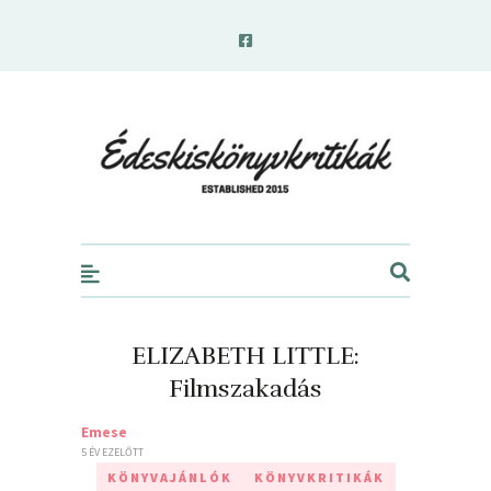
edeskiskonyvkritikak.hu
ELIZABETH LITTLE:
Filmszakadás
Emese
5 ÉV EZELŐTT
KÖNYVAJÁNLÓK
KÖNYVKRITIKÁK