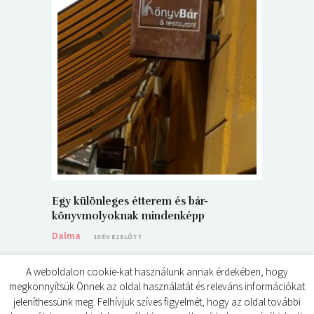
5+1 Kará
Dalma
9
Egy különleges étterem és bár-
könyvmolyoknak mindenképp
Dalma
10 ÉV EZELŐTT
A weboldalon cookie-kat használunk annak érdekében, hogy
megkönnyítsük Önnek az oldal használatát és releváns információkat
jeleníthessünk meg. Felhívjuk szíves figyelmét, hogy az oldal további