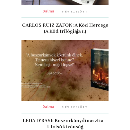
Dalma
6 ÉV EZELŐTT
CARLOS RUIZ ZAFON: A ​Köd Hercege
(A Köd trilógiája 1.)
Dalma
9 ÉV EZELŐTT
LEDA D’RASI: Boszorkánydinasztia –
Utolsó kívánság