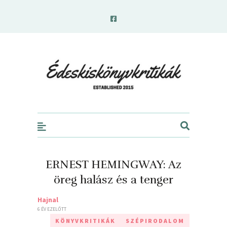
edeskiskonyvkritikak.hu
ERNEST HEMINGWAY: Az
öreg halász és a tenger
Hajnal
6 ÉV EZELŐTT
KÖNYVKRITIKÁK
SZÉPIRODALOM