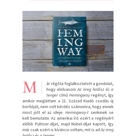
M
ár régóta foglalkoztatott a gondolat,
hogy elolvasom
Az öreg halász és a
tenger
című
Hemingway
regényt, így
amikor megláttam a 21. Század Kiadó csodás új
borítóját, nem volt kérdés számomra, hogy ennek
most jött el az ideje.
Hemingway-t
senkinek se
kell bemutatni. Az amerikai író ezért a regényért
előbb Pulitzer-díjat, majd Nobel-díjat kapott, így
már csak ezért is kíváncsi voltam, mit is ad
Az öreg
halász és a tenger.