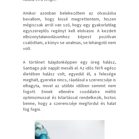
Amikor azonban belekezdtem az olvasásba
bevallom, hogy kissé megrettentem, hiszen
mégiscsak arról van szó, hogy egy gyakorlatilag
egyszereplős regényt kell elolvasni. A kezdeti
elbizonytalanodásomhoz képest pozitívan
csalódtam, a könyv se unalmas, se lehangoló nem
volt.
A történet tulajdonképpen egy öreg halász,
Santiago pár napját meséli el. Az idős férfi egész
életében halász volt, egyedül él, a felesége
meghalt, gyereke nincs, ráadásul a szerencséje is
elhagyta, mivel az utóbbi időben semmit nem
fogott. Ennek ellenére csodálatra méltó
optimizmussal és kitartással rendelkezik, biztos
benne, hogy a szerencséje megfordul és halat
fog fogni.