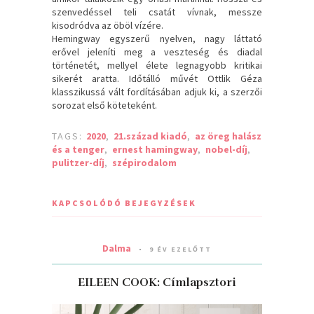
szenvedéssel teli csatát vívnak, messze
kisodródva az öböl vízére.
Hemingway egyszerű nyelven, nagy láttató
erővel jeleníti meg a veszteség és diadal
történetét, mellyel élete legnagyobb kritikai
sikerét aratta. Időtálló művét Ottlik Géza
klasszikussá vált fordításában adjuk ki, a szerzői
sorozat első köteteként.
TAGS:
2020
,
21.század kiadó
,
az öreg halász
és a tenger
,
ernest hamingway
,
nobel-díj
,
pulitzer-díj
,
szépirodalom
KAPCSOLÓDÓ BEJEGYZÉSEK
Dalma
9 ÉV EZELŐTT
EILEEN COOK: Címlapsztori