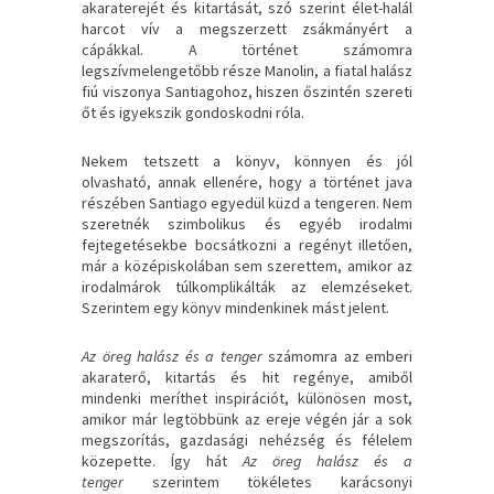
akaraterejét és kitartását, szó szerint élet-halál
harcot vív a megszerzett zsákmányért a
cápákkal. A történet számomra
legszívmelengetőbb része Manolin, a fiatal halász
fiú viszonya Santiagohoz, hiszen őszintén szereti
őt és igyekszik gondoskodni róla.
Nekem tetszett a könyv, könnyen és jól
olvasható, annak ellenére, hogy a történet java
részében Santiago egyedül küzd a tengeren. Nem
szeretnék szimbolikus és egyéb irodalmi
fejtegetésekbe bocsátkozni a regényt illetően,
már a középiskolában sem szerettem, amikor az
irodalmárok túlkomplikálták az elemzéseket.
Szerintem egy könyv mindenkinek mást jelent.
Az öreg halász és a tenger
számomra az emberi
akaraterő, kitartás és hit regénye, amiből
mindenki meríthet inspirációt, különösen most,
amikor már legtöbbünk az ereje végén jár a sok
megszorítás, gazdasági nehézség és félelem
közepette. Így hát
Az öreg halász és a
tenger
szerintem tökéletes karácsonyi