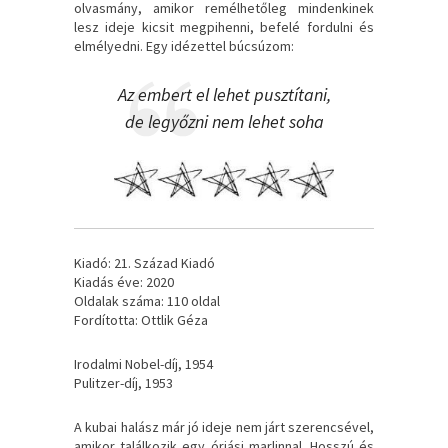
olvasmány, amikor remélhetőleg mindenkinek
lesz ideje kicsit megpihenni, befelé fordulni és
elmélyedni. Egy idézettel búcsúzom:
Az embert el lehet pusztítani,
de legyőzni nem lehet soha
Kiadó: 21. Század Kiadó
Kiadás éve: 2020
Oldalak száma: 110 oldal
Fordította: Ottlik Géza
Irodalmi Nobel-díj, 1954
Pulitzer-díj, 1953
A kubai halász már jó ideje nem járt szerencsével,
amikor találkozik egy óriási marlinnal. Hosszú és