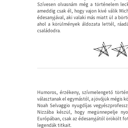
Szívesen olvasnám még a történelem leck
ameddig csak él, hogy vajon kivé válik Mich
édesanyjával, aki valaki más miatt ül a bört
ahol a körülmények áldozata lettél, ráad
családodra.
Humoros, érzékeny, szívmelengető történ
választanak el egymástól, a jövőjük mégis kö
Noah Selvaggio nyugdíjas vegyészprofess
Nizzába készül, hogy megünnepelje nyol
Európában, csak az édesanyjától örökölt fotó
legendák titkait.