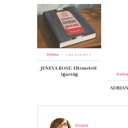
Dalma
Dalm
1 ÉV EZELŐTT
JENEVA ROSE: Eltemetett ​
ADRIAN 
igazság
Emese
2020-04-08