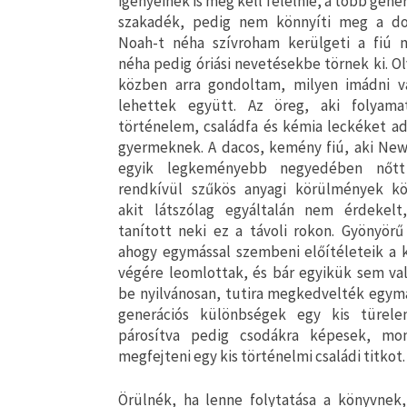
igényeinek is meg kell felelnie, a több gene
szakadék, pedig nem könnyíti meg a do
Noah-t néha szívroham kerülgeti a fiú m
néha pedig óriási nevetésekbe törnek ki. O
közben arra gondoltam, milyen imádni v
lehettek együtt. Az öreg, aki folyama
történelem, családfa és kémia leckéket ad
gyermeknek. A dacos, kemény fiú, aki New
egyik legkeményebb negyedében nőtt
rendkívül szűkös anyagi körülmények kö
akit látszólag egyáltalán nem érdekelt
tanított neki ez a távoli rokon. Gyönyörű 
ahogy egymással szembeni előítéleteik a 
végére leomlottak, és bár egyikük sem val
be nyilvánosan, tutira megkedvelték egymá
generációs különbségek egy kis türel
párosítva pedig csodákra képesek, mo
megfejteni egy kis történelmi családi titkot.
Örülnék, ha lenne folytatása a könyvnek