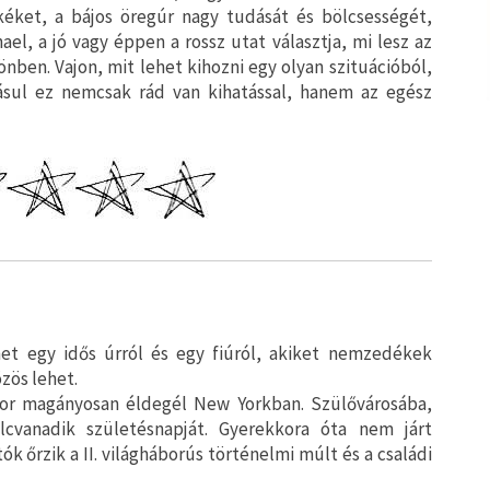
éket, a bájos öregúr nagy tudását és bölcsességét,
ael, a jó vagy éppen a rossz utat választja, mi lesz az
önben. Vajon, mit lehet kihozni egy olyan szituációból,
ásul ez nemcsak rád van kihatással, hanem az egész
et egy idős úrról és egy fiúról, akiket nemzedékek
zös lehet.
zor magányosan éldegél New Yorkban. Szülővárosába,
cvanadik születésnapját. Gyerekkora óta nem járt
k őrzik a II. világháborús történelmi múlt és a családi