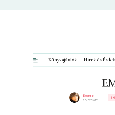
Könyvajánlók
Hírek és Érde
EM
Emese
E
6 ÉV EZELŐTT