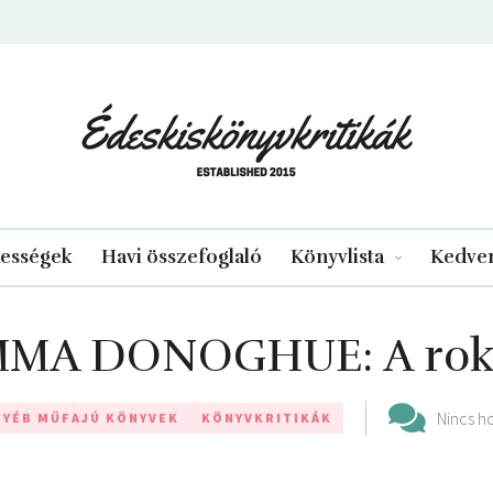
edeskiskonyvkritikak.hu
kességek
Havi összefoglaló
Könyvlista
Kedven
MA DONOGHUE: A ro
Nincs h
GYÉB MŰFAJÚ KÖNYVEK
KÖNYVKRITIKÁK