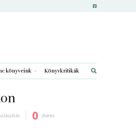
c könyveink
Könyvkritikák
kon
0
ozzászólás
shares