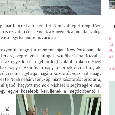
óig imádtam ezt a történetet. Nem volt eget rengetően
m is ez volt a célja. Ennek a könyvnek a mondanivalója
lvasót egy kalandos nizzai útra.
6
13
 egyedül tengeti a mindennapjait New York-ban, de
20
tervez, végre visszalátogat szülőhazájába Nizzába.
27
 ő az egyetlen és egyben legtávolabbi rokona. Mivel
áz, vagy ő. Az idős úr nagy tehernek érzi a fiút, aki
« m
y érzi nem hagyhatja magára. Kezdetét veszi hát a nagy
vezte. Noah néhány fénykép miatt késztetést érez arra,
múltjából hagyott nyomok. Michael is segítségére van,
 hogy egyre közelebb kerüljenek a megdöbbentő II.
 fiú