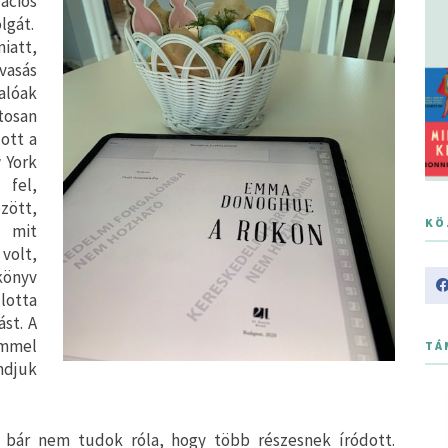
rációs
lgát.
iatt,
lvasás
alóak
tosan
ott a
 York
 fel,
zött,
KÖ
, mit
volt,
könyv
lotta
st. A
emmel
TÁ
ndjuk
, bár nem tudok róla, hogy több részesnek íródott.