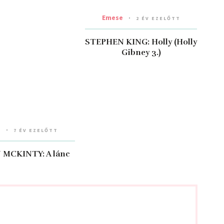
Emese
2 ÉV EZELŐTT
STEPHEN KING: Holly (Holly
Gibney 3.)
a
7 ÉV EZELŐTT
MCKINTY: A ​lánc