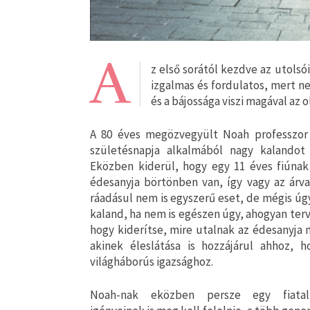
A
z első sorától kezdve az utols
izgalmas és fordulatos, mert ne
és a bájossága viszi magával az o
A 80 éves megözvegyült Noah professzor
születésnapja alkalmából nagy kalandot 
Eközben kiderül, hogy egy 11 éves fiúnak
édesanyja börtönben van, így vagy az árvah
ráadásul nem is egyszerű eset, de mégis úg
kaland, ha nem is egészen úgy, ahogyan ter
hogy kiderítse, mire utalnak az édesanyja 
akinek éleslátása is hozzájárul ahhoz,
világháborús igazsághoz.
Noah-nak eközben persze egy fiatal