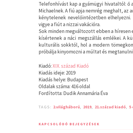
Telefonhívást kap a gyámügyi hivataltól: ő
Michaelnek. A fiú apja nemrég meghalt, az a
kénytelenek nevelőintézetben elhelyezni.
vigye a fiút a nizzai vakációra.
Sok minden megváltozott ebben a híresen 
kísértenek a náci megszállás emlékei. A kü
kulturális sokktól, hol a modern tömegkom
próbálja kinyomozni a múltat és megtanulni
Kiadó:
XIX. század Kiadó
Kiadás ideje: 2019
Kiadás helye: Budapest
Oldalak száma: 416 oldal
Fordította: Dudik Annamária Éva
TAGS:
2.világháború
,
2019
,
21.század kiadó
,
5 
KAPCSOLÓDÓ BEJEGYZÉSEK