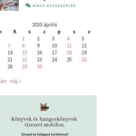
NINCS HOZZÁSZÓLÁS
2020. április
h
K
s
c
p
s
v
1
2
3
4
5
7
8
9
10
11
12
14
15
16
17
18
19
21
22
23
24
25
26
28
29
30
árc
máj »