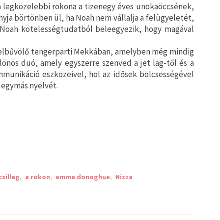
 a legközelebbi rokona a tizenegy éves unokaöccsének,
nyja börtönben ül, ha Noah nem vállalja a felügyeletét,
 Noah kötelességtudatból beleegyezik, hogy magával
elbűvölő tengerparti Mekkában, amelyben még mindig
lönös duó, amely egyszerre szenved a jet lag-től és a
munikáció eszközeivel, hol az idősek bölcsességével
 egymás nyelvét.
csillag
,
a rokon
,
emma donoghue
,
Nizza