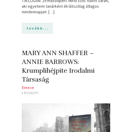
T.M.LOGAN: 29 másodperc Miről szól: Adott Sarah,
aki egyetemi tanárként éli látszólag átlagos
mindennapjait. […]
tovább...
MARY ANN SHAFFER –
ANNIE BARROWS:
Krumplihéjpite Irodalmi
Társaság
Emese
6 ÉV EZELŐTT