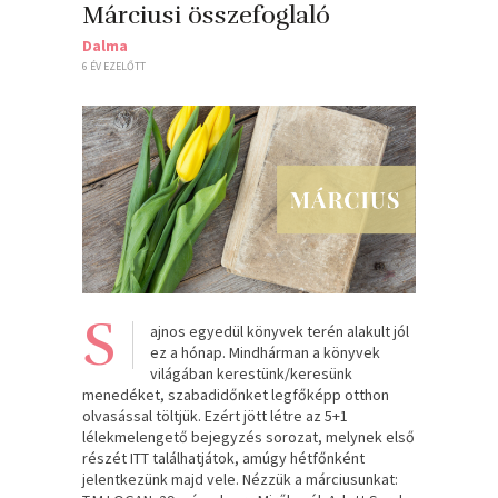
Márciusi összefoglaló
Dalma
6 ÉV EZELŐTT
S
ajnos egyedül könyvek terén alakult jól
ez a hónap. Mindhárman a könyvek
világában kerestünk/keresünk
menedéket, szabadidőnket legfőképp otthon
olvasással töltjük. Ezért jött létre az 5+1
lélekmelengető bejegyzés sorozat, melynek első
részét ITT találhatjátok, amúgy hétfőnként
jelentkezünk majd vele. Nézzük a márciusunkat: