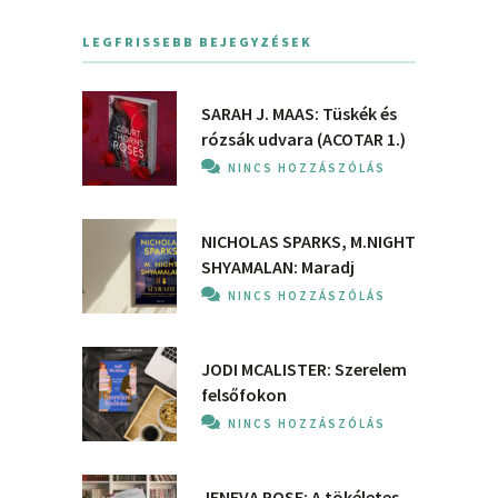
LEGFRISSEBB BEJEGYZÉSEK
SARAH J. MAAS: Tüskék és
rózsák udvara (ACOTAR 1.)
NINCS HOZZÁSZÓLÁS
NICHOLAS SPARKS, M.NIGHT
SHYAMALAN: Maradj
NINCS HOZZÁSZÓLÁS
JODI MCALISTER: Szerelem
felsőfokon
NINCS HOZZÁSZÓLÁS
JENEVA ROSE: A ​tökéletes