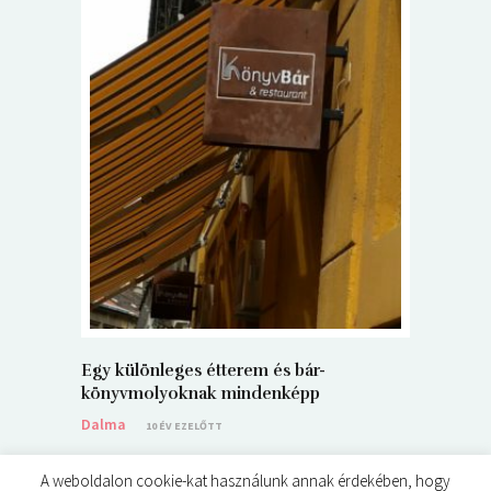
5+1 Kará
Dalma
9
Egy különleges étterem és bár-
könyvmolyoknak mindenképp
Dalma
10 ÉV EZELŐTT
A weboldalon cookie-kat használunk annak érdekében, hogy