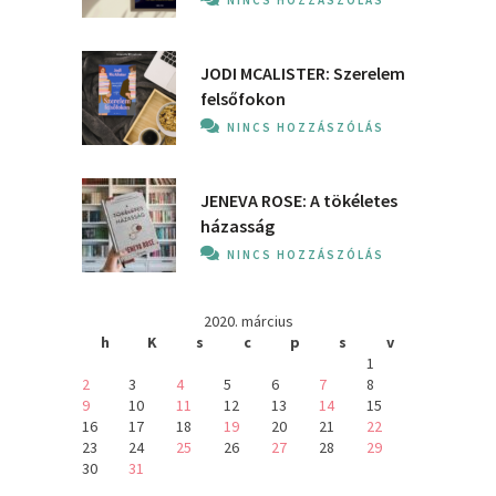
JODI MCALISTER: Szerelem
felsőfokon
NINCS HOZZÁSZÓLÁS
JENEVA ROSE: A ​tökéletes
házasság
NINCS HOZZÁSZÓLÁS
2020. március
h
K
s
c
p
s
v
1
2
3
4
5
6
7
8
9
10
11
12
13
14
15
16
17
18
19
20
21
22
23
24
25
26
27
28
29
30
31