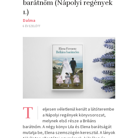
barátnőm (Nápolyi regények
1.)
Dalma
6 ÉV EZELŐTT
T
eljesen véletlenül került a látóterembe
a Nápolyi regények könyvsorozat,
melynek első része a Briliáns
barátnőm. A négy könyv Lila és Elena barátságát
mutatja be, Elena szemszögén keresztül. A lányok