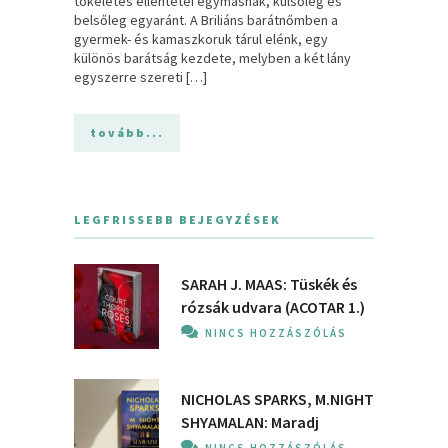
tökéletes ellentétei egymásnak, külsőleg és
belsőleg egyaránt. A Briliáns barátnőmben a
gyermek- és kamaszkoruk tárul elénk, egy
különös barátság kezdete, melyben a két lány
egyszerre szereti […]
tovább...
LEGFRISSEBB BEJEGYZÉSEK
SARAH J. MAAS: Tüskék és
rózsák udvara (ACOTAR 1.)
NINCS HOZZÁSZÓLÁS
NICHOLAS SPARKS, M.NIGHT
SHYAMALAN: Maradj
NINCS HOZZÁSZÓLÁS