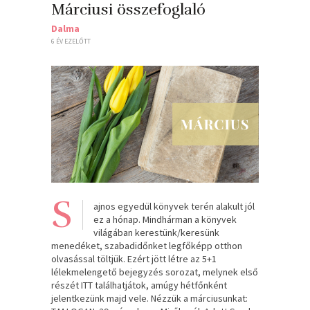
Márciusi összefoglaló
Dalma
6 ÉV EZELŐTT
S
ajnos egyedül könyvek terén alakult jól
ez a hónap. Mindhárman a könyvek
világában kerestünk/keresünk
menedéket, szabadidőnket legfőképp otthon
olvasással töltjük. Ezért jött létre az 5+1
lélekmelengető bejegyzés sorozat, melynek első
részét ITT találhatjátok, amúgy hétfőnként
jelentkezünk majd vele. Nézzük a márciusunkat: