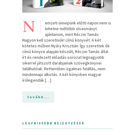
N
emzeti ünnepünk előtti napon nem is
lehetne méltóbb olvasmányt
ajánlanom, mint Réczei Tamás:
Nagyon kell szeretniök! című könyvét. A két
kötetes műben Nyáry Krisztián: Így szerettek ők
című könyve alapján készült, Réczei Tamás által
írt és rendezett előadás-sorozat legnagyobb
sikerrel játszott darabjainak szövegkönyvei
találhatóak. Rettentően izgalmas felállás, nem
mindennapi alkotás. A két könyvben magyar
írólegendák […]
tovább...
LEGFRISSEBB BEJEGYZÉSEK