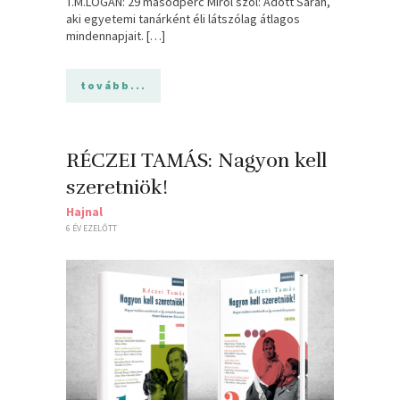
T.M.LOGAN: 29 másodperc Miről szól: Adott Sarah,
aki egyetemi tanárként éli látszólag átlagos
mindennapjait. […]
tovább...
RÉCZEI TAMÁS: Nagyon kell
szeretniök!
Hajnal
6 ÉV EZELŐTT