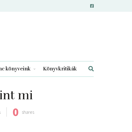
c könyveink
Könyvkritikák
int mi
0
s
shares