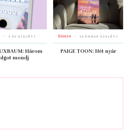
a
Emese
9 ÉV EZELŐTT
10 HÓNAP EZELŐTT
BUXBAUM: Három ​
PAIGE TOON: Hét nyár
olgot mondj