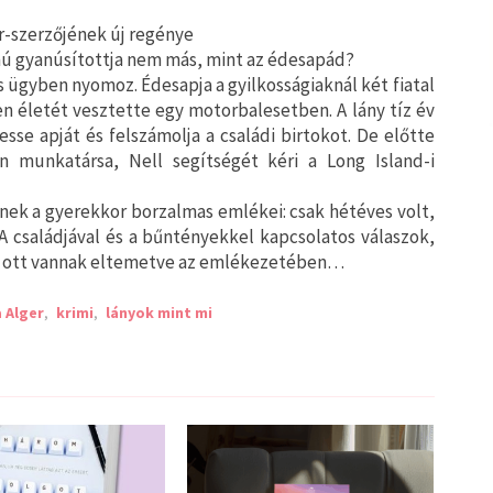
r-szerzőjének új regénye
ámú gyanúsítottja nem más, mint az édesapád?
 ügyben nyomoz. Édesapja a gyilkosságiaknál két fiatal
en életét vesztette egy motorbalesetben. A lány tíz év
sse apját és felszámolja a családi birtokot. De előtte
n munkatársa, Nell segítségét kéri a Long Island-i
enek a gyerekkor borzalmas emlékei: csak hétéves volt,
A családjával és a bűntényekkel kapcsolatos válaszok,
n ott vannak eltemetve az emlékezetében…
a Alger
,
krimi
,
lányok mint mi