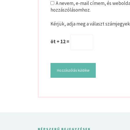
A nevem, e-mail címem, és webold
hozzászólásomhoz.
Kérjük, adja meg a választ számjegyek
öt + 12 =
NÉPSZERŰ BEJEGYZÉSEK