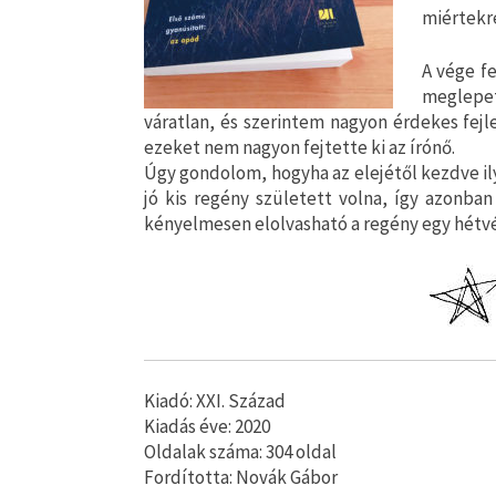
miértekre
A vége f
meglepet
váratlan, és szerintem nagyon érdekes fej
ezeket nem nagyon fejtette ki az írónő.
Úgy gondolom, hogyha az elejétől kezdve il
jó kis regény született volna, így azonba
kényelmesen elolvasható a regény egy hétvé
Kiadó: XXI. Század
Kiadás éve: 2020
Oldalak száma: 304 oldal
Fordította: Novák Gábor