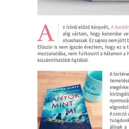
A
z írónő előző könyvét,
A bankár
alig vártam, hogy kezembe vehe
olvashassak. Ez sajnos nem jött 
Először is nem igazán éreztem, hogy ez a 
mozzanatába, nem futkosott a hátamon a h
kiszámíthatóbb fajtából.
A történe
temetés
megérke
kivizsgá
nyomoz
elgondolk
A szerző 
tulajdon
állnak a