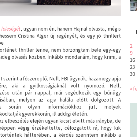
 feleségét
, ugyan nem én, hanem Hajnal olvasta, mégis
ssem Cristina Alger új regényét, és egy jó thrillert
be.
2
történet thriller lenne, nem borzongtam bele egy-egy
9
ideg olvasás közben. Inkább mondanám, hogy krimi, a
16
23
30
t szerint a főszereplő, Nell, FBI ügynök, hazamegy apja
ére, aki a gyilkosságiaknál volt nyomozó. Nell,
« f
zése után pár nappal, már segédkezik egy bűnügy
lásában, melyen az apja halála előtt dolgozott. A
ás során olyan információkhoz jut, melyek
odtatják gyerekkorán, ill.addigi életén.
az elbeszélés elején ugyan kicsit elvitt más irányba, de
képpen végig érzékeltette, célozgatott rá, hogy kik
 történtek hátterében, a kérdés szerintem inkább a