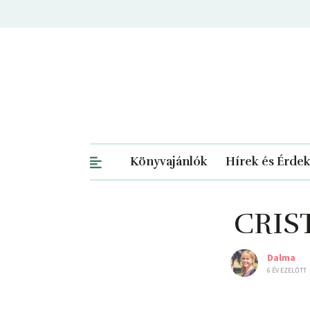
Könyvajánlók
Hírek és Érde
CRIST
Dalma
6 ÉV EZELŐTT