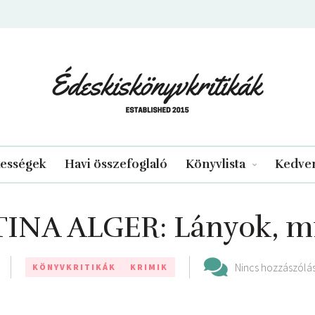
edeskiskonyvkritikak.hu
kességek
Havi összefoglaló
Könyvlista
Kedven
INA ALGER: Lányok, ​m
Nincs hozzászólá
KÖNYVKRITIKÁK
KRIMIK