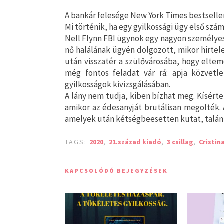
A bankár felesége New York Times bestselle
Mi történik, ha egy gyilkossági ügy első sz
Nell Flynn FBI ügynök egy nagyon személyes
nő halálának ügyén dolgozott, mikor hirtel
után visszatér a szülővárosába, hogy elteme
még fontos feladat vár rá: apja közvetle
gyilkosságok kivizsgálásában.
A lány nem tudja, kiben bízhat meg. Kísért
amikor az édesanyját brutálisan megölték. 
amelyek után kétségbeesetten kutat, talá
TAGS:
2020
,
21.század kiadó
,
3 csillag
,
Cristin
KAPCSOLÓDÓ BEJEGYZÉSEK