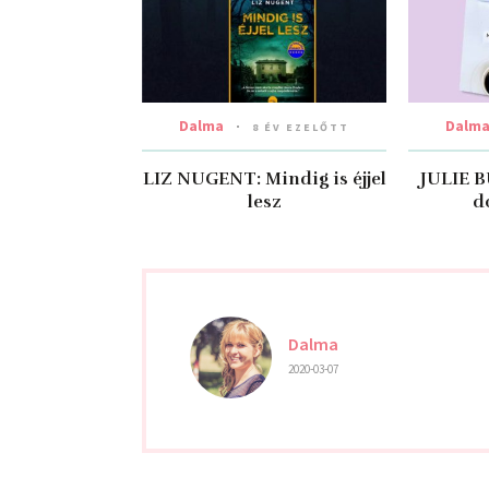
Dalma
Dalm
8 ÉV EZELŐTT
LIZ NUGENT: Mindig is éjjel
JULIE 
lesz
d
Dalma
2020-03-07