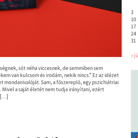
3
10
17
24
31
« jú
eségnek, sőt néha viccesnek, de semmiben sem
kem van kulcsom és irodám, nekik nincs.” Ez az idézet
t mondanivalóját. Sam, a főszereplő, egy pszichiátriai
Mivel a saját életét nem tudja irányítani, ezért
 […]