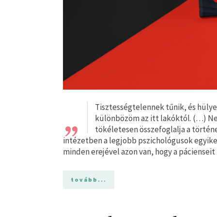
„
Tisztességtelennek tűnik, és hüly
különbözöm az itt lakóktól. (…) Ne
tökéletesen összefoglalja a történe
intézetben a legjobb pszichológusok egyike. 
minden erejével azon van, hogy a pácienseit
tovább...