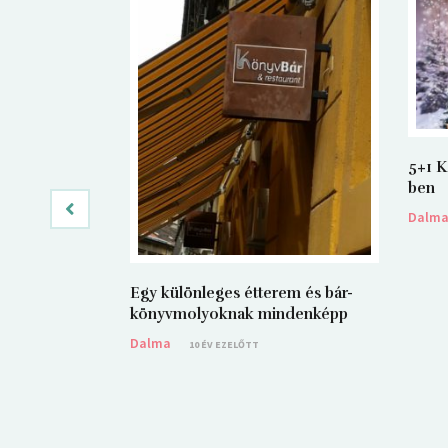
5+1 K
ben
Dalm
Egy különleges étterem és bár-
könyvmolyoknak mindenképp
Dalma
10 ÉV EZELŐTT