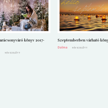
arácsonyváró könyv 2017-
Szeptemberben várható kön
Dalma
9 ÉV EZELŐTT
a
9 ÉV EZELŐTT