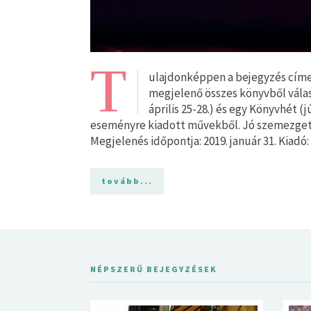
T
ulajdonképpen a bejegyzés címe 
megjelenő összes könyvből válas
április 25-28.) és egy Könyvhét (j
eseményre kiadott művekből. Jó szemezge
Megjelenés időpontja: 2019. január 31. Kiadó
tovább...
NÉPSZERŰ BEJEGYZÉSEK