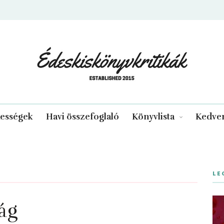
edeskiskonyvkritikak.hu
kességek
Havi összefoglaló
Könyvlista
Kedven
LE
ág