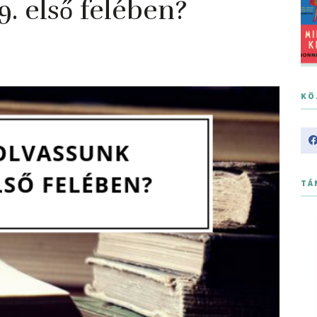
. első felében?
KÖ
TÁ