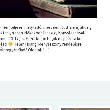
nem teljesen helytálló, mert nem tudtam a júliusig
ztani, hiszen időközben lesz egy Könyvfesztivál(
únius 13-17.) is. Ezért külön fogok majd írni a két
tést!
Helen Hoang: Menyasszony ​rendelésre
: Álomgyár Kiadó Oldalak […]