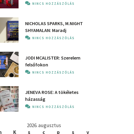
NINCS HOZZÁSZÓLÁS
NICHOLAS SPARKS, M.NIGHT
SHYAMALAN: Maradj
NINCS HOZZÁSZÓLÁS
JODI MCALISTER: Szerelem
felsőfokon
NINCS HOZZÁSZÓLÁS
JENEVA ROSE: A ​tökéletes
házasság
NINCS HOZZÁSZÓLÁS
2026. augusztus
h
K
s
c
p
s
v