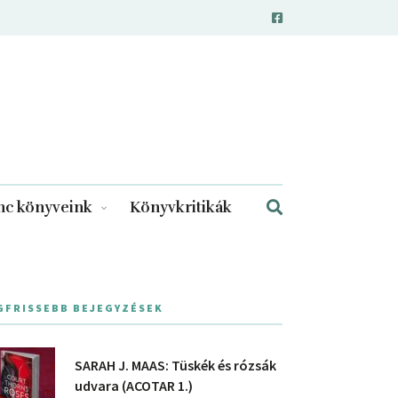
c könyveink
Könyvkritikák
GFRISSEBB BEJEGYZÉSEK
SARAH J. MAAS: Tüskék és rózsák
udvara (ACOTAR 1.)