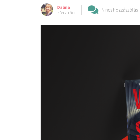
Dalma
Nincs hozzászólás
7 ÉV EZELŐTT