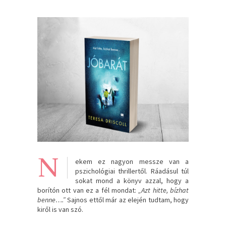
N
ekem ez nagyon messze van a
pszichológiai thrillertől. Ráadásul túl
sokat mond a könyv azzal, hogy a
borítón ott van ez a fél mondat:
„Azt hitte, bízhat
benne….”
Sajnos ettől már az elején tudtam, hogy
kiről is van szó.