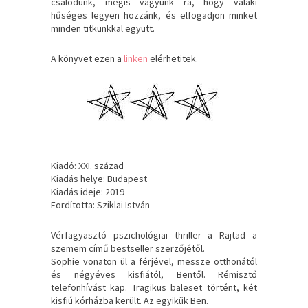
csalódunk, mégis vágyunk rá, hogy valaki
hűséges legyen hozzánk, és elfogadjon minket
minden titkunkkal együtt.
A könyvet ezen a
linken
elérhetitek.
Kiadó: XXI. század
Kiadás helye: Budapest
Kiadás ideje: 2019
Fordította: Sziklai István
Vérfagyasztó pszichológiai thriller a Rajtad a
szemem című bestseller szerzőjétől.
Sophie vonaton ül a férjével, messze otthonától
és négyéves kisfiától, Bentől. Rémisztő
telefonhívást kap. Tragikus baleset történt, két
kisfiú kórházba került. Az egyikük Ben.