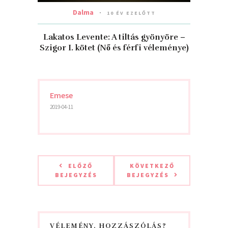
Dalma
10 ÉV EZELŐTT
Lakatos Levente: A tiltás gyönyöre –
Szigor I. kötet (Nő és férfi véleménye)
Emese
2019-04-11
ELŐZŐ
KÖVETKEZŐ
BEJEGYZÉS
BEJEGYZÉS
VÉLEMÉNY, HOZZÁSZÓLÁS?