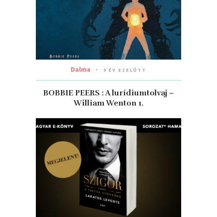
Dalma
9 ÉV EZELŐTT
BOBBIE PEERS : A lurídiumtolvaj –
William Wenton 1.