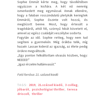
Sophie Emmát kérte meg, hogy távollétében
vigyázzon a kisfiára. A két nő nemrég
ismerkedett meg egymással. Annak ellenére,
hogy a faluban rosszindulatú pletykák keringtek
Emmáról, Sophie őszinte volt hozzá, és
megbízott benne. Most, hogy értesült a
tragédiáról, attól fél, szörnyű hibát követett el,
amivel az egész családját veszélybe sodorta.
Fogytán az idő. Sophie retteg, hogy nem tud
segíteni a gyermekén. Még órákba telik, míg
hazaér. Lassan kiderül az igazság, az élete pedig
örökre megváltozik.
„Egy ponton felkiáltottam olvasás közben, hogy:
NEEEEE!”
„Igazi érzelmi hullámvasút.”
Fotó forrása: 21. század kiadó
TAGS:
2019
,
21.század kiadó
,
3 csillag
,
jóbarát
,
pszichológiai thriller
,
teresa
driscoll
,
thriller