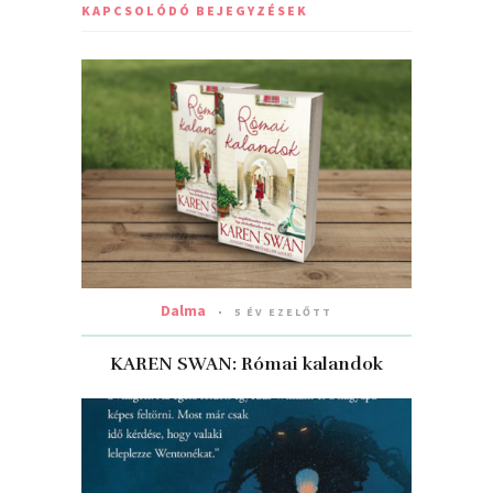
KAPCSOLÓDÓ BEJEGYZÉSEK
Dalma
5 ÉV EZELŐTT
KAREN SWAN: Római ​kalandok