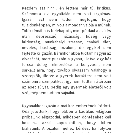
Kezdem azt hinni, én lettem már túl kritikus.
Számomra ez egyáltalán nem volt izgalmas.
Igazán azt sem tudom megfogni, hogy
tulajdonképpen, mi volt a mondanivalója a műnek.
Több témába is belekapott, mint például a szülés
utáni depresszió, házasság, hűség vagy
hűtlenség, munkahelyi stressz, családi élet,
nevelés, barátság, bizalom, de egyiket sem
fejtette ki igazán. Bármikor abba tudtam hagyni az
olvasását, mert pusztán a gyanú, illetve egy-két
furcsa dolog felmerülése a könyvben, nem
sarkallt arra, hogy tovább olvassam. Valahogy a
szereplők, illetve a gyerek karaktere sem volt
számomra szimpatikus, így nem tudtam átérezni
az eset súlyát, pedig egy gyermek életéről volt
szó, mégsem tudtam sajnálni.
Ugyanakkor igazán a mai kor emberének íródott.
Oda jutottunk, hogy ebben a kaotikus világban
próbálunk eligazodni, miközben döntéseket kell
hoznunk azzal kapcsolatban, hogy kiben
bízhatunk. A bizalom nehéz kérdés, ha folyton