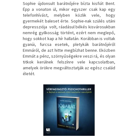
Sophie újdonsult barátnőjére bízta kisfiát Bent.
Épp a vonaton ül, mikor egyszer csak kap egy
telefonhívást, melyben közlik vele, hogy
gyermekét baleset érte. Sophie-nak szülés utáni
depressziója volt, ráadásul békés kisvárosukban
nemrég gyilkosság történt, ezért nem meglepő,
hogy sokkot kap a hír hallatán. Korábban is voltak
gyanúi, furcsa esetek, pletykák barátnőjéről
Emmáról, de azt hitte megbízhat benne. Eközben
Emmát a pénz, szörnyűségekre veszi rá, és olyan
titkok kerülnek felszínre vele kapcsolatban,
amelyek örökre megváltoztatják az egész család
életét.