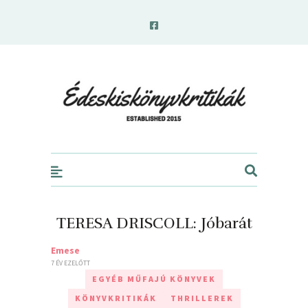
edeskiskonyvkritikak.hu
TERESA DRISCOLL: Jóbarát
Emese
7 ÉV EZELŐTT
EGYÉB MŰFAJÚ KÖNYVEK
KÖNYVKRITIKÁK
THRILLEREK