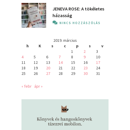
JENEVA ROSE: A ​tökéletes
házasság
NINCS HOZZÁSZÓLÁS
2019. március
h
K
s
c
p
s
v
1
2
3
4
5
6
7
8
9
10
11
12
13
14
15
16
17
18
19
20
21
22
23
24
25
26
27
28
29
30
31
« febr
ápr »