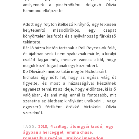
amilyennek a pincérnőként dolgozó Olivia
Hammond elképzelte.
Adott egy folyton ítélkező királynő, egy lelkesen
helytelenítő másodörökös, egy csapat
könyörtelen lesifotós és a nyilvánosság fürkésző
tekintete.
Bár ló húzta hintón tartanak a Roll Royces-ok felé,
és újabban senkit nem nyakaznak már le, a királyi
család tagjai még messze vannak attól, hogy
maguk közé fogadjanak egy közembert.
De Oliviának mindez talán megéri Nicholasért.
Nicholas úgy nőtt fel, hogy az egész világ őt
figyelte, és most a házasságával készülnek
ugyanezt tenni. Itt az ideje, hogy eldöntse, ki is ő
valójában, és ami még ennél is fontosabb, mit
szeretne az életben: királyként uralkodni… vagy
egyszerű férfiként örökké birtokolni Olivia
szerelmét.
TAGS:
2018
,
4 csillag
,
álomgyár kiadó
,
egy
ágyban a herceggel
,
emma chase
,
romantikus regény
,
uralkodj magadon