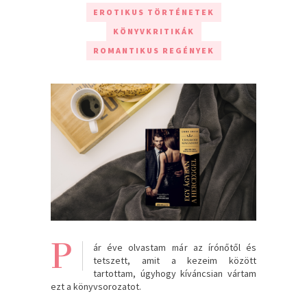
EROTIKUS TÖRTÉNETEK
KÖNYVKRITIKÁK
ROMANTIKUS REGÉNYEK
P
ár éve olvastam már az írónőtől és
tetszett, amit a kezeim között
tartottam, úgyhogy kíváncsian vártam
ezt a könyvsorozatot.