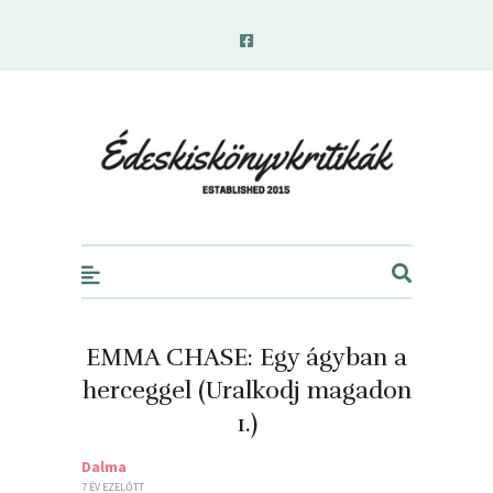
edeskiskonyvkritikak.hu
EMMA CHASE: Egy ​ágyban a
herceggel (Uralkodj magadon
1.)
Dalma
7 ÉV EZELŐTT