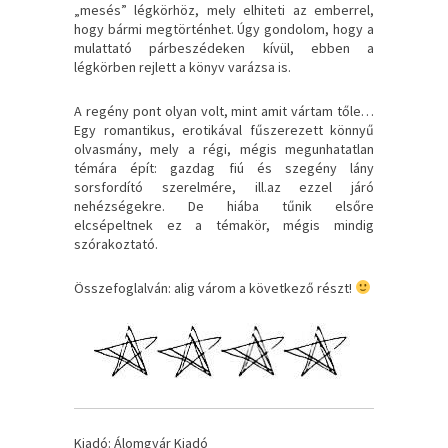
„mesés” légkörhöz, mely elhiteti az emberrel,
hogy bármi megtörténhet. Úgy gondolom, hogy a
mulattató párbeszédeken kívül, ebben a
légkörben rejlett a könyv varázsa is.
A regény pont olyan volt, mint amit vártam tőle…
Egy romantikus, erotikával fűszerezett könnyű
olvasmány, mely a régi, mégis megunhatatlan
témára épít: gazdag fiú és szegény lány
sorsfordító szerelmére, ill.az ezzel járó
nehézségekre. De hiába tűnik elsőre
elcsépeltnek ez a témakör, mégis mindig
szórakoztató.
Összefoglalván: alig várom a következő részt!
Kiadó: Álomgyár Kiadó