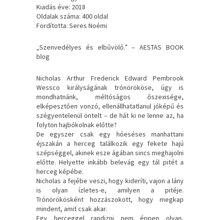
Kiadás éve: 2018
Oldalak száma: 400 oldal
Fordította: Seres Noémi
„Szenvedélyes ​és elbűvölő.” – AESTAS BOOK
blog
Nicholas Arthur Frederick Edward Pembrook
Wessco királyságának trónörököse, úgy is
mondhatnánk, méltóságos őszexisége,
elképesztően vonzó, ellenállhatatlanul jóképű és
szégyentelenül öntelt – de hát ki ne lenne az, ha
folyton hajbókolnak előtte?
De egyszer csak egy hóeséses manhattani
éjszakán a herceg találkozik egy fekete hajú
szépséggel, akinek esze ágában sincs meghajolni
előtte. Helyette inkább belevág egy tál pitét a
herceg képébe.
Nicholas a fejébe veszi, hogy kideríti, vajon a lány
is olyan ízletes-e, amilyen a pitéje.
Trónörökösként hozzászokott, hogy megkap
mindent, amit csak akar.
Egy herceggel randizni nem éppen olyan,