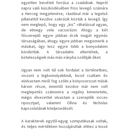
egyetlen bevételi forrása a családnak. Napról
napra való küszködésében friss levegő számára
a Herceg megjelenése, ráadásul már a legelső
pillanattól kezdve szikrázik köztük a levegő. Így
nem meglepő, hogy egy „kis” ráhatással ugyan,
de elmegy vele vacsorázni. Ahogy a két
főszereplő egyre jobban érzik magát egymás
társaságában, ahogy egyre jobban megismerik a
másikat, úgy lesz egyre több a bonyodalom
körülöttük. A társadalmi ellentétek, a
kötelességeik más-más irányba szólítják őket.
Ugyan nem volt túl sok fordulat a történetben,
viszont a legkomolyabbnál, kicsit csaltam és
elolvastam miről fog szólni a könyvsorozat másik
három része, innentől kezdve már nem volt
meglepetés számomra a regény kimenetele,
mégis élvezettel olvastam a szereplők vicces
riposztjait, valamint Olívia és Nicholas
kapcsolatának kiteljesedését.
A karakterek egytől-egyig szimpatikusak voltak,
és teljes mértékben hozzájárultak ehhez a kissé