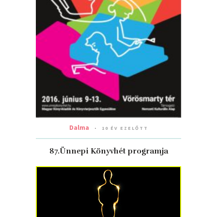
Dalma
10 ÉV EZELŐTT
87.Ünnepi Könyvhét programja