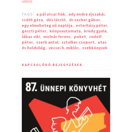
oldala
TAGS:
a pál utcai fiúk
,
ady endre éjszakái
,
csáth géza
,
dés lászló
,
dr.zacher gábor
,
egy elmebeteg nő naplója
,
esterházy péter
,
geszti péter
,
könyvautomata
,
krúdy gyula
,
lábas viki
,
molnár ferenc
,
poket
,
rudolf
péter
,
szerb antal
,
sztalker csoport
,
utas
és holdvilág
,
vecsei h. miklós
,
zsebkönyvek
KAPCSOLÓDÓ BEJEGYZÉSEK