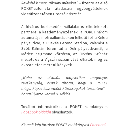
kevésbé ismert, alkalmi műveket”
– üzente az első
POKET-automata átadására egybegyűlteknek
videóüzenetében Grecsó Krisztián.
A főváros közlekedési vállalatai is elkötelezett
partnerei a kezdeményezésnek: a POKET három
automatája metróállomásokon lelhető fel: a Keleti
pályaudvar, a Puskás Ferenc Stadion, valamint a
Széll Kálmán téren túl a Déli pályaudvarnál, a
Móricz Zsigmond körtéren, az Örkény Színház
mellett és a Vígszínházban vásárolhatók meg az
okostelefon méretű könyvek.
„Noha az olvasás alapvetően magányos
tevékenység, hiszek abban, hogy a POKET
mégis
képes lesz valódi közösségeket teremteni” –
hangsúlyozta Vecsei H. Miklós.
További információkat a POKET zsebkönyvek
Facebook oldalán
olvashattok.
Kiemelt kép forrása: POKET zsebkönyvek
Facebook