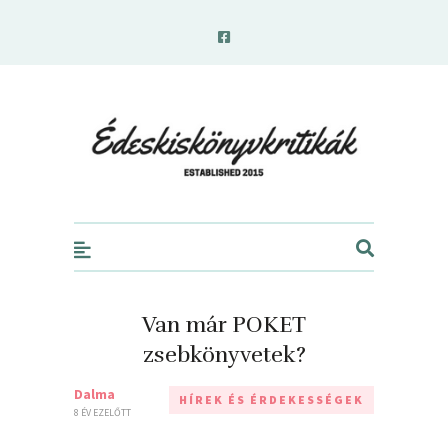
edeskiskonyvkritikak.hu
Van már POKET
zsebkönyvetek?
Dalma
HÍREK ÉS ÉRDEKESSÉGEK
8 ÉV EZELŐTT