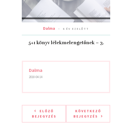
Dalma
6 ÉV EZELŐTT
5+1 könyv lélekmelengetőnek – 3.
Dalma
2018-04-14
ELŐZŐ
KÖVETKEZŐ
BEJEGYZÉS
BEJEGYZÉS