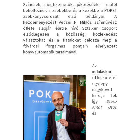
Színesek, megfizethetők, jókötésűek – mától
beköltöznek a zsebekbe és a kezekbe a POKET
zsebkönyvsorozat első példányai. A
kezdeményezést Vecsei H. Miklós színművész
ötlete alapján életre hívó Sztalker Csoport
elsődlegesen a közösségi közlekedést
választókat és a fiatalokat célozza meg a
fővárosi forgalmas pontjain elhelyezett
könyvautomaták tartalmával.
Az
induláskori
öt kiskötetet
egy-egy
nagykövet
karolja fel.
Így
Szerb
Antal: Utas
és