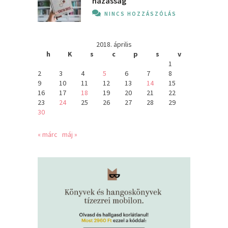
házasság
NINCS HOZZÁSZÓLÁS
2018. április
h
K
s
c
p
s
v
1
2
3
4
5
6
7
8
9
10
11
12
13
14
15
16
17
18
19
20
21
22
23
24
25
26
27
28
29
30
« márc
máj »