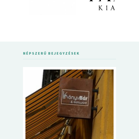
NÉPSZERŰ BEJEGYZÉSEK
5+1 Kará