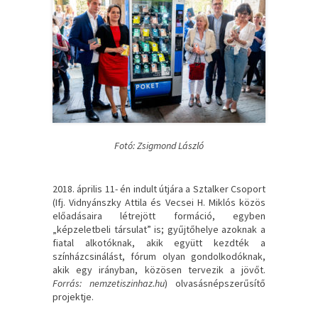
Fotó: Zsigmond László
2018. április 11- én indult útjára a Sztalker Csoport
(Ifj. Vidnyánszky Attila és Vecsei H. Miklós közös
előadásaira létrejött formáció, egyben
„képzeletbeli társulat” is; gyűjtőhelye azoknak a
fiatal alkotóknak, akik együtt kezdték a
színházcsinálást, fórum olyan gondolkodóknak,
akik egy irányban, közösen tervezik a jövőt.
Forrás: nemzetiszinhaz.hu
) olvasásnépszerűsítő
projektje.