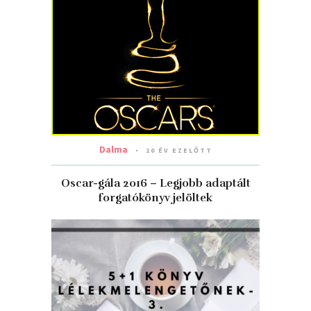
Dalma
10 ÉV EZELŐTT
Oscar-gála 2016 – Legjobb adaptált
forgatókönyv jelöltek