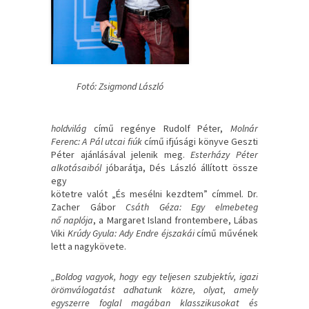
Fotó: Zsigmond László
holdvilág
című regénye Rudolf Péter,
Molnár
Ferenc: A Pál utcai fiúk
című ifjúsági könyve Geszti
Péter ajánlásával jelenik meg.
Esterházy Péter
alkotásaiból
jóbarátja, Dés László állított össze
egy
kötetre valót „És mesélni kezdtem” címmel. Dr.
Zacher Gábor
Csáth Géza: Egy elmebeteg
nő naplója
, a Margaret Island frontembere, Lábas
Viki
Krúdy Gyula: Ady Endre éjszakái
című művének
lett a nagykövete.
„Boldog vagyok, hogy egy teljesen szubjektív, igazi
örömválogatást adhatunk közre, olyat,
amely
egyszerre foglal magában klasszikusokat és