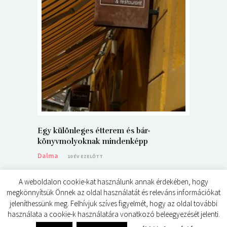
5+1 Kará
Dalma
9
Egy különleges étterem és bár-
könyvmolyoknak mindenképp
Dalma
10 ÉV EZELŐTT
A weboldalon cookie-kat használunk annak érdekében, hogy
megkönnyítsük Önnek az oldal használatát és releváns információkat
jeleníthessünk meg. Felhívjuk szíves figyelmét, hogy az oldal további
használata a cookie-k használatára vonatkozó beleegyezését jelenti.
© ÉDES KIS KÖNYVKRITIKÁK 2024