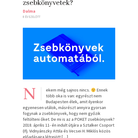
zsebkönyvetek?
Dalma
8 ÉV EZELŐTT
N
ekem még sajnos nincs.
Ennek
több oka is van: egyrészt nem
Budapesten élek, amit ilyenkor
egyenesen utálok, másrészt annyira gyorsan
fogynak a zsebkönyvek, hogy nem győzik
feltölteni őket. De mi is az a POKET zsebkönyvek?
2018. április 11- én indult útjára a Sztalker Csoport
(Ifj. Vidnyánszky Attila és Vecsei H. Miklós közös
előadásaira létrejött […]