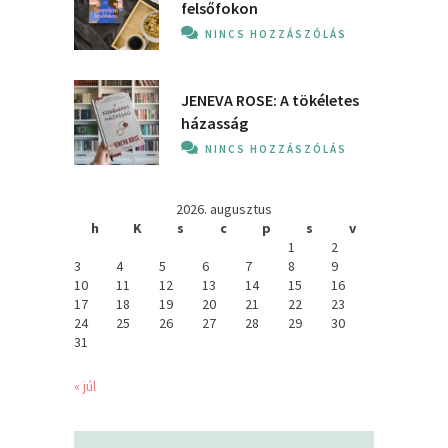
felsőfokon
NINCS HOZZÁSZÓLÁS
JENEVA ROSE: A ​tökéletes
házasság
NINCS HOZZÁSZÓLÁS
2026. augusztus
h
K
s
c
p
s
v
1
2
3
4
5
6
7
8
9
10
11
12
13
14
15
16
17
18
19
20
21
22
23
24
25
26
27
28
29
30
31
« júl