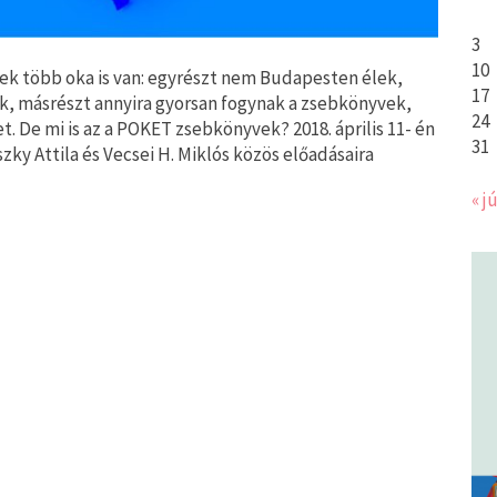
3
10
k több oka is van: egyrészt nem Budapesten élek,
17
k, másrészt annyira gyorsan fogynak a zsebkönyvek,
24
t. De mi is az a POKET zsebkönyvek? 2018. április 11- én
31
szky Attila és Vecsei H. Miklós közös előadásaira
« jú