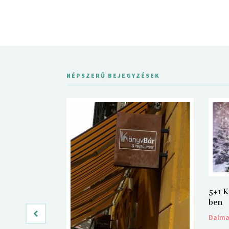
NÉPSZERŰ BEJEGYZÉSEK
5+1 K
ben
Dalm