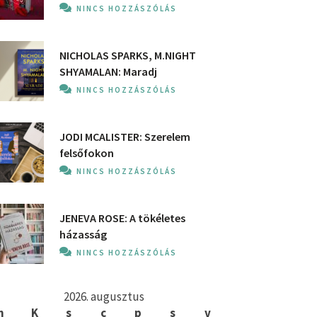
NINCS HOZZÁSZÓLÁS
NICHOLAS SPARKS, M.NIGHT
SHYAMALAN: Maradj
NINCS HOZZÁSZÓLÁS
JODI MCALISTER: Szerelem
felsőfokon
NINCS HOZZÁSZÓLÁS
JENEVA ROSE: A ​tökéletes
házasság
NINCS HOZZÁSZÓLÁS
2026. augusztus
h
K
s
c
p
s
v