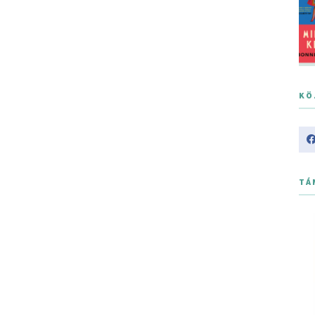
KÖ
TÁ