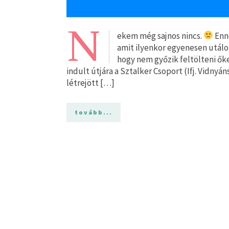
N
ekem még sajnos nincs.
Enne
amit ilyenkor egyenesen utálo
hogy nem győzik feltölteni őke
indult útjára a Sztalker Csoport (Ifj. Vidnyán
létrejött […]
tovább...