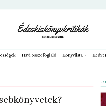
edeskiskonyvkritikak.hu
kességek
Havi összefoglaló
Könyvlista
Kedven
LE
sebkönyvetek?