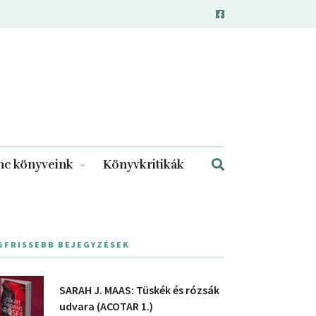
c könyveink
Könyvkritikák
GFRISSEBB BEJEGYZÉSEK
SARAH J. MAAS: Tüskék és rózsák
udvara (ACOTAR 1.)