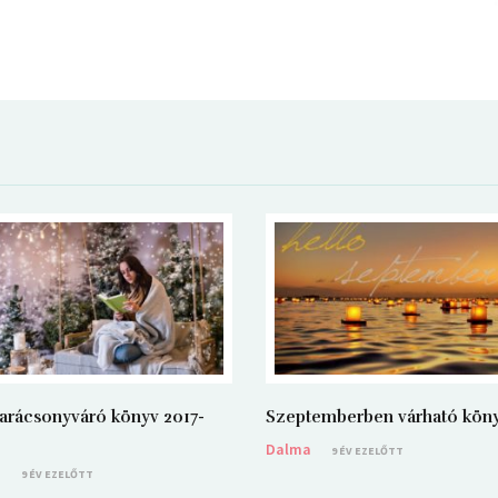
arácsonyváró könyv 2017-
Szeptemberben várható kön
Dalma
9 ÉV EZELŐTT
a
9 ÉV EZELŐTT