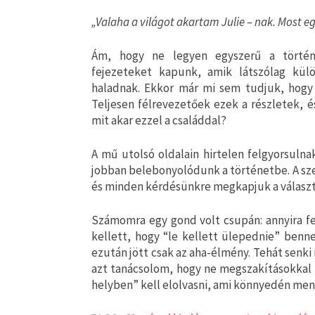
„Valaha a világot akartam Julie – nak. Most e
Ám, hogy ne legyen egyszerű a történe
fejezeteket kapunk, amik látszólag külö
haladnak. Ekkor már mi sem tudjuk, hogy 
Teljesen félrevezetőek ezek a részletek, 
mit akar ezzel a családdal?
A mű utolsó oldalain hirtelen felgyorsuln
jobban belebonyolódunk a történetbe. A sze
és minden kérdésünkre megkapjuk a választ
Számomra egy gond volt csupán: annyira fel
kellett, hogy “le kellett ülepednie” benn
ezután jött csak az aha-élmény. Tehát senki
azt tanácsolom, hogy ne megszakításokkal o
helyben” kell elolvasni, ami könnyedén menni