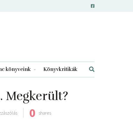
c könyveink
Könyvkritikák
. Megkerült?
0
zzászólás
shares