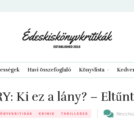
edeskiskonyvkritikak.hu
kességek
Havi összefoglaló
Könyvlista
Kedven
 Ki ez a lány? – Eltűnt
Nincs ho
ÖNYVKRITIKÁK
KRIMIK
THRILLEREK