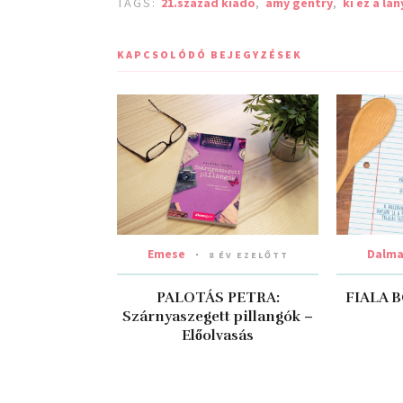
TAGS:
21.század kiadó
,
amy gentry
,
ki ez a lán
KAPCSOLÓDÓ BEJEGYZÉSEK
Emese
Dalm
8 ÉV EZELŐTT
PALOTÁS PETRA:
FIALA B
Szárnyaszegett pillangók –
Előolvasás