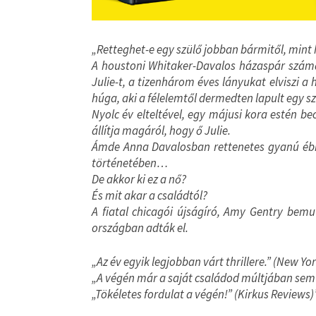
„Retteghet-e egy szülő jobban bármitől, mint
A houstoni Whitaker-Davalos házaspár szám
Julie-t, a tizenhárom éves lányukat elviszi a
húga, aki a félelemtől dermedten lapult egy 
Nyolc év elteltével, egy májusi kora estén be
állítja magáról, hogy ő Julie.
Ámde Anna Davalosban rettenetes gyanú ébred
történetében…
De akkor ki ez a nő?
És mit akar a családtól?
A fiatal chicagói újságíró, Amy Gentry bemut
országban adták el.
„Az év egyik legjobban várt thrillere.” (New Y
„A végén már a saját családod múltjában sem 
„Tökéletes fordulat a végén!” (Kirkus Reviews)