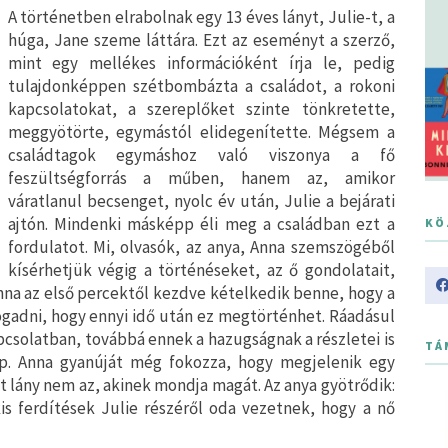
A történetben elrabolnak egy 13 éves lányt, Julie-t, a
húga, Jane szeme láttára. Ezt az eseményt a szerző,
mint egy mellékes információként írja le, pedig
tulajdonképpen szétbombázta a családot, a rokoni
kapcsolatokat, a szereplőket szinte tönkretette,
meggyötörte, egymástól elidegenítette. Mégsem a
családtagok egymáshoz való viszonya a fő
feszültségforrás a műben, hanem az, amikor
váratlanul becsenget, nyolc év után, Julie a bejárati
ajtón. Mindenki másképp éli meg a családban ezt a
KÖ
fordulatot. Mi, olvasók, az anya, Anna szemszögéből
kísérhetjük végig a történéseket, az ő gondolatait,
nna az első percektől kezdve kételkedik benne, hogy a
fogadni, hogy ennyi idő után ez megtörténhet. Ráadásul
pcsolatban, továbbá ennek a hazugságnak a részletei is
TÁ
ép. Anna gyanúját még fokozza, hogy megjelenik egy
t lány nem az, akinek mondja magát. Az anya gyötrődik:
kis ferdítések Julie részéről oda vezetnek, hogy a nő