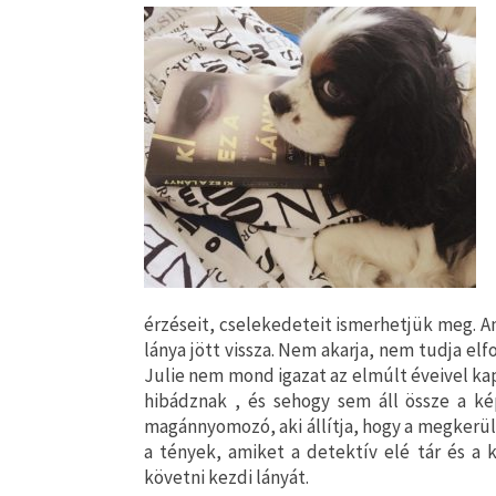
érzéseit, cselekedeteit ismerhetjük meg. A
lánya jött vissza. Nem akarja, nem tudja el
Julie nem mond igazat az elmúlt éveivel ka
hibádznak , és sehogy sem áll össze a k
magánnyomozó, aki állítja, hogy a megkerül
a tények, amiket a detektív elé tár és a 
követni kezdi lányát.