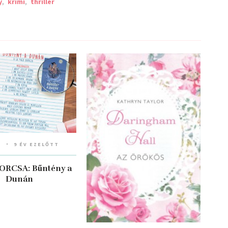
y
,
krimi
,
thriller
a
9 ÉV EZELŐTT
ORCSA: Bűntény ​a
Dunán