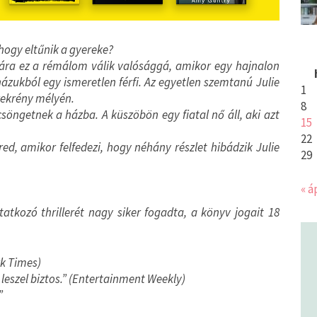
 hogy eltűnik a gyereke?
ára ez a rémálom válik valósággá, amikor egy hajnalon
 házukból egy ismeretlen férfi. Az egyetlen szemtanú Julie
1
szekrény mélyén.
8
csöngetnek a házba. A küszöbön egy fiatal nő áll, aki azt
15
22
, amikor felfedezi, hogy néhány részlet hibádzik Julie
29
« á
atkozó thrillerét nagy siker fogadta, a könyv jogait 18
ork Times)
leszel biztos.” (Entertainment Weekly)
”