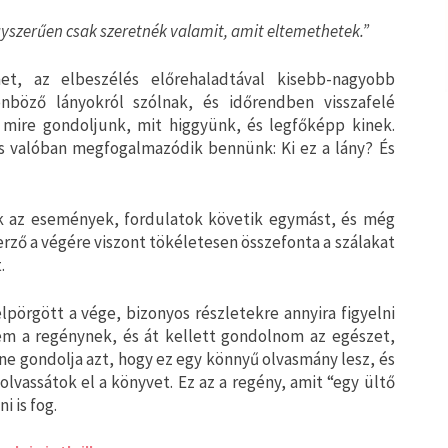
gyszerűen csak szeretnék valamit, amit eltemethetek.”
t, az elbeszélés előrehaladtával kisebb-nagyobb
nböző lányokról szólnak, és időrendben visszafelé
mire gondoljunk, mit higgyünk, és legfőképp kinek.
és valóban megfogalmazódik bennünk: Ki ez a lány? És
ak az események, fordulatok követik egymást, és még
rző a végére viszont tökéletesen összefonta a szálakat
.
pörgött a vége, bizonyos részletekre annyira figyelni
em a regénynek, és át kellett gondolnom az egészet,
 ne gondolja azt, hogy ez egy könnyű olvasmány lesz, és
lvassátok el a könyvet. Ez az a regény, amit “egy ültő
 is fog.