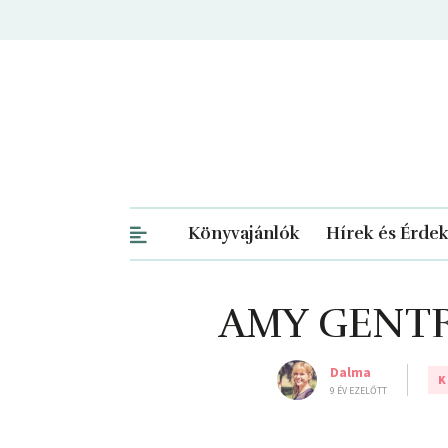
Könyvajánlók
Hírek és Érde
AMY GENTRY:
Dalma
K
9 ÉV EZELŐTT