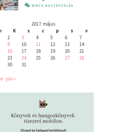
NINCS HOZZÁSZÓLÁS
2017. május
h
K
s
c
p
s
v
2
3
4
5
6
7
9
10
11
12
13
14
16
17
18
19
20
21
23
24
25
26
27
28
30
31
pr
jún »