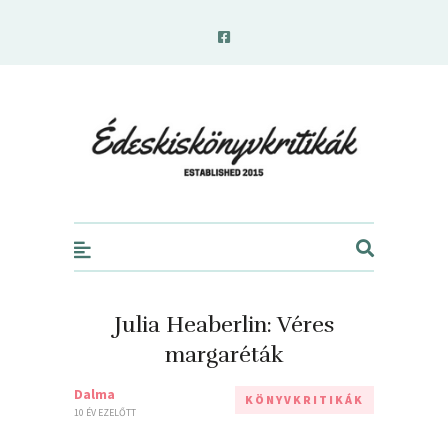
edeskiskonyvkritikak.hu
Julia Heaberlin: Véres
margaréták
Dalma
KÖNYVKRITIKÁK
10 ÉV EZELŐTT