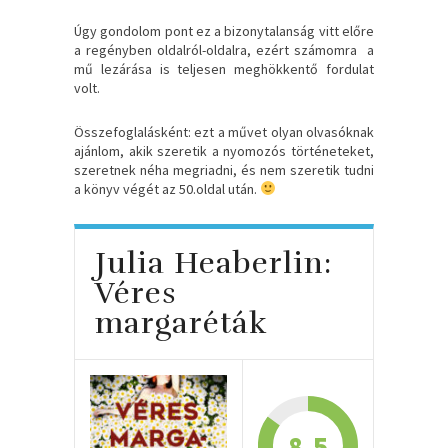
Úgy gondolom pont ez a bizonytalanság vitt előre
a regényben oldalról-oldalra, ezért számomra a
mű lezárása is teljesen meghökkentő fordulat
volt.
Összefoglalásként: ezt a művet olyan olvasóknak
ajánlom, akik szeretik a nyomozós történeteket,
szeretnek néha megriadni, és nem szeretik tudni
a könyv végét az 50.oldal után.
Julia Heaberlin:
Véres
margaréták
8.5