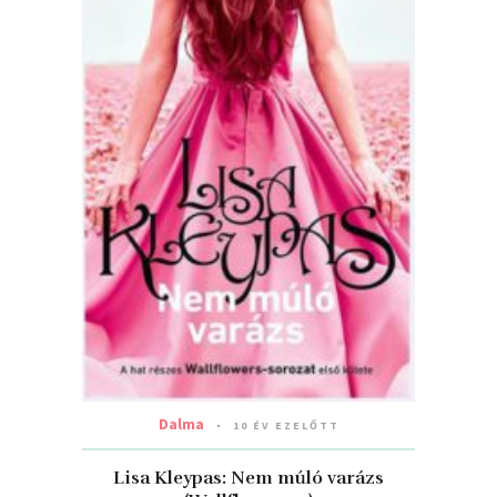
Dalma
10 ÉV EZELŐTT
Lisa Kleypas: Nem ​múló varázs