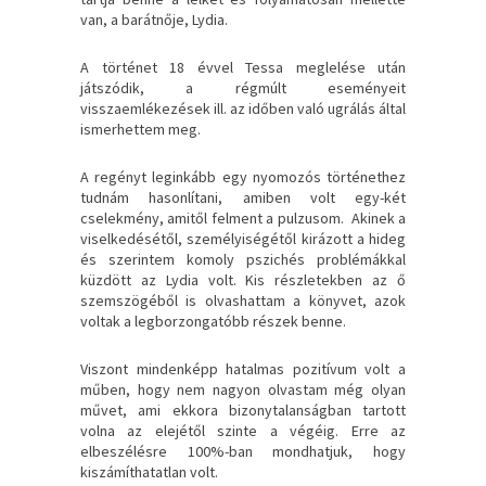
van, a barátnője, Lydia.
A történet 18 évvel Tessa meglelése után
játszódik, a régmúlt eseményeit
visszaemlékezések ill. az időben való ugrálás által
ismerhettem meg.
A regényt leginkább egy nyomozós történethez
tudnám hasonlítani, amiben volt egy-két
cselekmény, amitől felment a pulzusom. Akinek a
viselkedésétől, személyiségétől kirázott a hideg
és szerintem komoly pszichés problémákkal
küzdött az Lydia volt. Kis részletekben az ő
szemszögéből is olvashattam a könyvet, azok
voltak a legborzongatóbb részek benne.
Viszont mindenképp hatalmas pozitívum volt a
műben, hogy nem nagyon olvastam még olyan
művet, ami ekkora bizonytalanságban tartott
volna az elejétől szinte a végéig. Erre az
elbeszélésre 100%-ban mondhatjuk, hogy
kiszámíthatatlan volt.