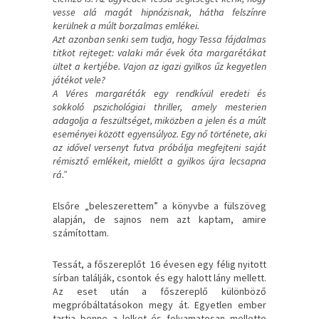
vesse alá magát hipnózisnak, hátha felszínre
kerülnek a múlt borzalmas emlékei.
Azt azonban senki sem tudja, hogy Tessa fájdalmas
titkot rejteget: valaki már évek óta margarétákat
ültet a kertjébe. Vajon az igazi gyilkos űz kegyetlen
játékot vele?
A Véres margaréták egy rendkívül eredeti és
sokkoló pszichológiai thriller, amely mesterien
adagolja a feszültséget, miközben a jelen és a múlt
eseményei között egyensúlyoz. Egy nő története, aki
az idővel versenyt futva próbálja megfejteni saját
rémisztő emlékeit, mielőtt a gyilkos újra lecsapna
rá.”
Elsőre „beleszerettem” a könyvbe a fülszöveg
alapján, de sajnos nem azt kaptam, amire
számítottam.
Tessát, a főszereplőt 16 évesen egy félig nyitott
sírban találják, csontok és egy halott lány mellett.
Az eset után a főszereplő különböző
megpróbáltatásokon megy át. Egyetlen ember
tartja benne a lelket és folyamatosan mellette