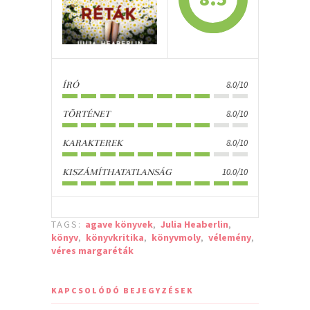
8.0/10
ÍRÓ
8.0/10
TÖRTÉNET
8.0/10
KARAKTEREK
10.0/10
KISZÁMÍTHATATLANSÁG
TAGS:
agave könyvek
,
Julia Heaberlin
,
könyv
,
könyvkritika
,
könyvmoly
,
vélemény
,
véres margaréták
KAPCSOLÓDÓ BEJEGYZÉSEK