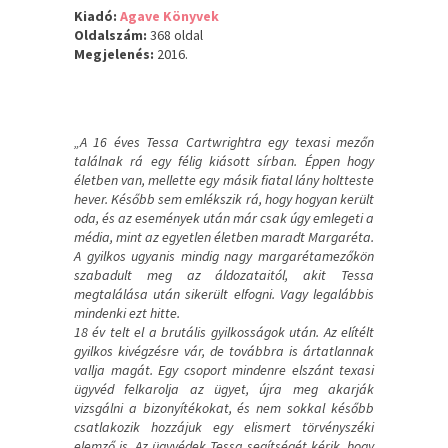
Kiadó:
Agave Könyvek
Oldalszám:
368 oldal
Megjelenés:
2016.
„A 16 éves Tessa Cartwrightra egy texasi mezőn
találnak rá egy félig kiásott sírban. Éppen hogy
életben van, mellette egy másik fiatal lány holtteste
hever. Később sem emlékszik rá, hogy hogyan került
oda, és az események után már csak úgy emlegeti a
média, mint az egyetlen életben maradt Margaréta.
A gyilkos ugyanis mindig nagy margarétamezőkön
szabadult meg az áldozataitól, akit Tessa
megtalálása után sikerült elfogni. Vagy legalábbis
mindenki ezt hitte.
18 év telt el a brutális gyilkosságok után. Az elítélt
gyilkos kivégzésre vár, de továbbra is ártatlannak
vallja magát. Egy csoport mindenre elszánt texasi
ügyvéd felkarolja az ügyet, újra meg akarják
vizsgálni a bizonyítékokat, és nem sokkal később
csatlakozik hozzájuk egy elismert törvényszéki
elemző is. Az ügyvédek Tessa segítségét kérik, hogy