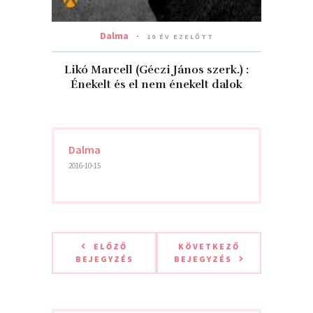
Dalma
10 ÉV EZELŐTT
Likó Marcell (Géczi János szerk.) :
Énekelt és el nem énekelt dalok
Dalma
2016-10-15
ELŐZŐ
KÖVETKEZŐ
BEJEGYZÉS
BEJEGYZÉS